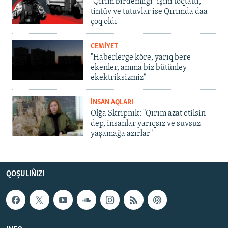
"Qırım birdemligi" işini toqtattı,
tintüv ve tutuvlar ise Qırımda daa
çoq oldı
CEMİYET
"Haberlerge köre, yarıq bere
ekenler, amma biz bütünley
ekektriksizmiz"
İNSAN AQLARI
Olğa Skrıpnık: "Qırım azat etilsin
dep, insanlar yarıqsız ve suvsuz
yaşamağa azırlar"
QOŞULIÑIZ!