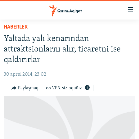
Link
açıqlığı
Esas
HABERLER
mündericege
HABERLER
Yaltada yalı kenarından
qaytmaq
SİYASET
Baş
attraktsionlarnı alır, ticaretni ise
İQTİSADİYAT
navigatsiyağa
qaldırırlar
qaytmaq
CEMİYET
Qıdıruvğa
30 aprel 2014, 23:02
MEDENİYET
qaytmaq
Paylaşmaq
VPN-siz oquñız
İNSAN AQLARI
VİDEO
SÜRET
BLOGLAR
FİKİR