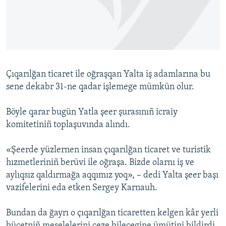
Русский
Українською
QOŞULIÑIZ!
Çıqarılğan ticaret ile oğraşqan Yalta iş adamlarına bu
sene dekabr 31-ne qadar işlemege mümkün olur.
RFE/RS bütün saytları
Böyle qarar bugün Yatla şeer şurasınıñ icraiy
komitetiniñ toplaşuvında alındı.
«Şeerde yüzlernen insan çıqarılğan ticaret ve turistik
hızmetleriniñ berüvi ile oğraşa. Bizde olarnı iş ve
aylıqsız qaldırmağa aqqımız yoq», – dedi Yalta şeer başı
vazifelerini eda etken Sergey Karnauh.
Bundan da ğayrı o çıqarılğan ticaretten kelgen kâr yerli
bücetniñ meselelerini çeze bilecegine ümütini bildirdi.