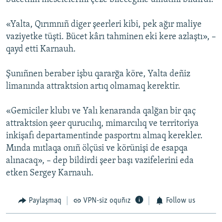
«Yalta, Qırımnıñ diger şeerleri kibi, pek ağır maliye
vaziyetke tüşti. Bücet kârı tahminen eki kere azlaştı», –
qayd etti Karnauh.
Şunıñnen beraber işbu qararğa köre, Yalta deñiz
limanında attraktsion artıq olmamaq kerektir.
«Gemiciler klubı ve Yalı kenaranda qalğan bir qaç
attraktsion şeer qurucılıq, mimarcılıq ve territoriya
inkişafı departamentinde pasportnı almaq kerekler.
Mında mıtlaqa onıñ ölçüsi ve körünişi de esapqa
alınacaq», – dep bildirdi şeer başı vazifelerini eda
etken Sergey Karnauh.
Paylaşmaq
VPN-siz oquñız
Follow us