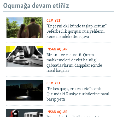
Oqumağa devam etiñiz
CEMİYET
"Er şeyni eki künde taşlap kettim".
Seferberlik qorqusı rusiyelilerni
kene memleketten quva
İNSAN AQLARI
Bir an – ve casussıñ. Qırım
mahkemeleri devlet hainligi
qabaatlavlarını daqqalar içinde
nasıl baqalar
CEMİYET
"Er kes qaça, er kes kete": cenk
Qırımdaki Rusiye turistlerine nasıl
barıp yetti
İNSAN AQLARI