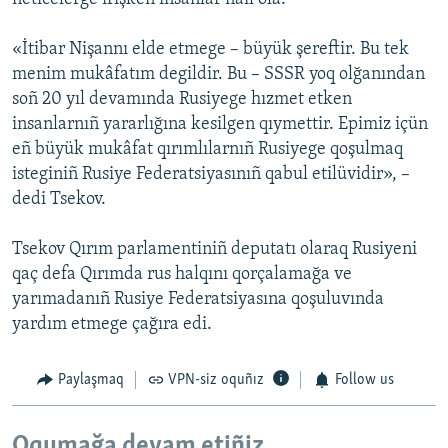
«İtibar Nişannı elde etmege – büyük şereftir. Bu tek
menim mukâfatım degildir. Bu – SSSR yoq olğanından
soñ 20 yıl devamında Rusiyege hızmet etken
insanlarnıñ yararlığına kesilgen qıymettir. Epimiz içün
eñ büyük mukâfat qırımlılarnıñ Rusiyege qoşulmaq
isteginiñ Rusiye Federatsiyasınıñ qabul etilüvidir», –
dedi Tsekov.
Tsekov Qırım parlamentiniñ deputatı olaraq Rusiyeni
qaç defa Qırımda rus halqını qorçalamağa ve
yarımadanıñ Rusiye Federatsiyasına qoşuluvında
yardım etmege çağıra edi.
Paylaşmaq
VPN-siz oquñız
Follow us
Oqumağa devam etiñiz