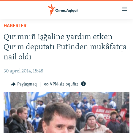
Link
açıqlığı
Esas
HABERLER
mündericege
HABERLER
Qırımnıñ işğaline yardım etken
qaytmaq
SİYASET
Baş
Qırım deputatı Putinden mukâfatqa
İQTİSADİYAT
navigatsiyağa
nail oldı
qaytmaq
CEMİYET
Qıdıruvğa
30 aprel 2014, 15:48
MEDENİYET
qaytmaq
Paylaşmaq
VPN-siz oquñız
İNSAN AQLARI
VİDEO
SÜRET
BLOGLAR
FİKİR