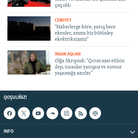
çoq oldı
CEMİYET
"Haberlerge köre, yarıq bere
ekenler, amma biz bütünley
ekektriksizmiz"
İNSAN AQLARI
Olğa Skrıpnık: "Qırım azat etilsin
dep, insanlar yarıqsız ve suvsuz
yaşamağa azırlar"
QOŞULIÑIZ!
INFO