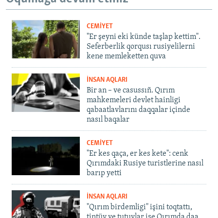
CEMİYET
"Er şeyni eki künde taşlap kettim".
Seferberlik qorqusı rusiyelilerni
kene memleketten quva
İNSAN AQLARI
Bir an – ve casussıñ. Qırım
mahkemeleri devlet hainligi
qabaatlavlarını daqqalar içinde
nasıl baqalar
CEMİYET
"Er kes qaça, er kes kete": cenk
Qırımdaki Rusiye turistlerine nasıl
barıp yetti
İNSAN AQLARI
"Qırım birdemligi" işini toqtattı,
tintüv ve tutuvlar ise Qırımda daa