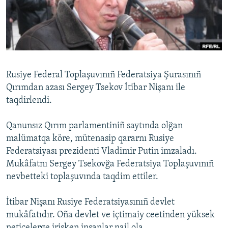
Русский
Українською
QOŞULIÑIZ!
Rusiye Federal Toplaşuvınıñ Federatsiya Şurasınıñ
Qırımdan azası Sergey Tsekov İtibar Nişanı ile
taqdirlendi.
RFE/RS bütün saytları
Qanunsız Qırım parlamentiniñ saytında olğan
malümatqa köre, mütenasip qararnı Rusiye
Federatsiyası prezidenti Vladimir Putin imzaladı.
Mukâfatnı Sergey Tsekovğa Federatsiya Toplaşuvınıñ
nevbetteki toplaşuvında taqdim ettiler.
İtibar Nişanı Rusiye Federatsiyasınıñ devlet
mukâfatıdır. Oña devlet ve içtimaiy ceetinden yüksek
neticelerge irişken insanlar nail ola.