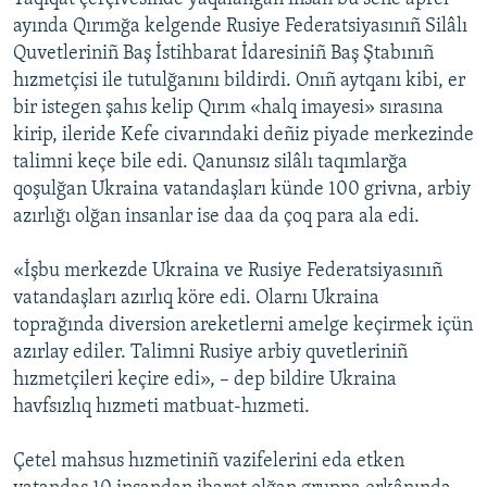
ayında Qırımğa kelgende Rusiye Federatsiyasınıñ Silâlı
Quvetleriniñ Baş İstihbarat İdaresiniñ Baş Ştabınıñ
hızmetçisi ile tutulğanını bildirdi. Onıñ aytqanı kibi, er
bir istegen şahıs kelip Qırım «halq imayesi» sırasına
kirip, ileride Kefe civarındaki deñiz piyade merkezinde
talimni keçe bile edi. Qanunsız silâlı taqımlarğa
qoşulğan Ukraina vatandaşları künde 100 grivna, arbiy
azırlığı olğan insanlar ise daa da çoq para ala edi.
«İşbu merkezde Ukraina ve Rusiye Federatsiyasınıñ
vatandaşları azırlıq köre edi. Olarnı Ukraina
toprağında diversion areketlerni amelge keçirmek içün
azırlay ediler. Talimni Rusiye arbiy quvetleriniñ
hızmetçileri keçire edi», – dep bildire Ukraina
havfsızlıq hızmeti matbuat-hızmeti.
Çetel mahsus hızmetiniñ vazifelerini eda etken