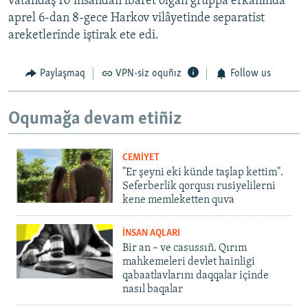
vatandaş 10 insandan ibaret olğan gruppa erkânında
aprel 6-dan 8-gece Harkov vilâyetinde separatist
areketlerinde iştirak ete edi.
Paylaşmaq
VPN-siz oquñız
Follow us
Oqumağa devam etiñiz
CEMİYET
"Er şeyni eki künde taşlap kettim".
Seferberlik qorqusı rusiyelilerni
kene memleketten quva
İNSAN AQLARI
Bir an – ve casussıñ. Qırım
mahkemeleri devlet hainligi
qabaatlavlarını daqqalar içinde
nasıl baqalar