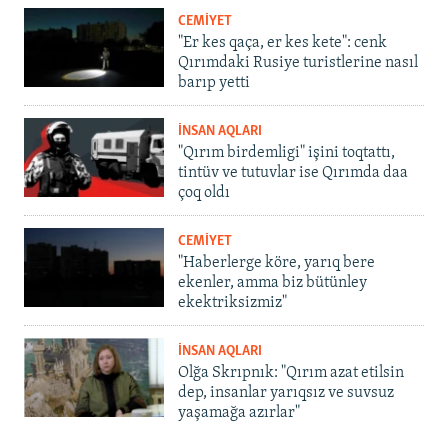
CEMİYET
"Er kes qaça, er kes kete": cenk
Qırımdaki Rusiye turistlerine nasıl
barıp yetti
İNSAN AQLARI
"Qırım birdemligi" işini toqtattı,
tintüv ve tutuvlar ise Qırımda daa
çoq oldı
CEMİYET
"Haberlerge köre, yarıq bere
ekenler, amma biz bütünley
ekektriksizmiz"
İNSAN AQLARI
Olğa Skrıpnık: "Qırım azat etilsin
dep, insanlar yarıqsız ve suvsuz
yaşamağa azırlar"