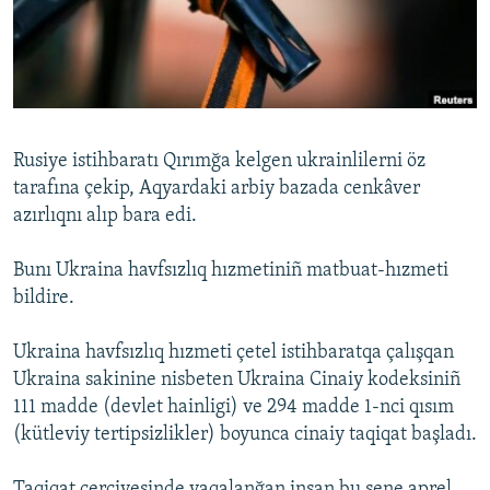
Русский
Українською
QOŞULIÑIZ!
Rusiye istihbaratı Qırımğa kelgen ukrainlilerni öz
tarafına çekip, Aqyardaki arbiy bazada cenkâver
azırlıqnı alıp bara edi.
RFE/RS bütün saytları
Bunı Ukraina havfsızlıq hızmetiniñ matbuat-hızmeti
bildire.
Ukraina havfsızlıq hızmeti çetel istihbaratqa çalışqan
Ukraina sakinine nisbeten Ukraina Cinaiy kodeksiniñ
111 madde (devlet hainligi) ve 294 madde 1-nci qısım
(kütleviy tertipsizlikler) boyunca cinaiy taqiqat başladı.
Taqiqat çerçivesinde yaqalanğan insan bu sene aprel