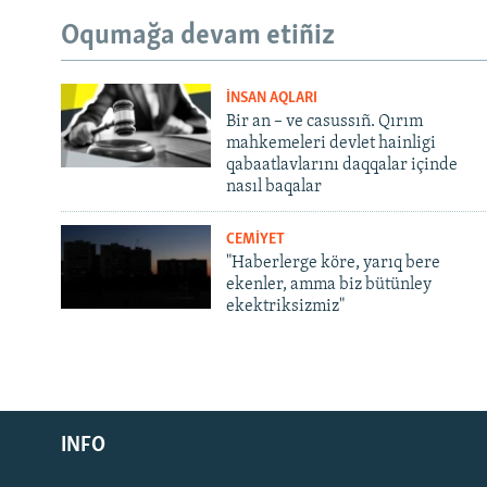
Oqumağa devam etiñiz
İNSAN AQLARI
Bir an – ve casussıñ. Qırım
mahkemeleri devlet hainligi
qabaatlavlarını daqqalar içinde
nasıl baqalar
CEMİYET
"Haberlerge köre, yarıq bere
ekenler, amma biz bütünley
ekektriksizmiz"
Русский
INFO
Українською