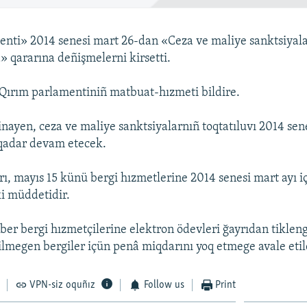
nti» 2014 senesi mart 26-dan «Ceza ve maliye sanktsiyala
a» qararına deñişmelerni kirsetti.
Qırım parlamentiniñ matbuat-hızmeti bildire.
inayen, ceza ve maliye sanktsiyalarnıñ toqtatıluvı 2014 sen
 qadar devam etecek.
ı, mayıs 15 künü bergi hızmetlerine 2014 senesi mart ayı i
i müddetidir.
er bergi hızmetçilerine elektron ödevleri ğayrıdan tikle
ilmegen bergiler içün penâ miqdarını yoq etmege avale etil
VPN-siz oquñız
Follow us
Print