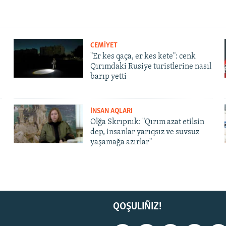
CEMİYET
"Er kes qaça, er kes kete": cenk
Qırımdaki Rusiye turistlerine nasıl
barıp yetti
İNSAN AQLARI
Olğa Skrıpnık: "Qırım azat etilsin
dep, insanlar yarıqsız ve suvsuz
yaşamağa azırlar"
QOŞULIÑIZ!