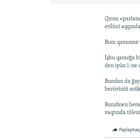
Qırım «parlame
etilüvi aqqınd
Bunı qanunsız 
İşbu qararğa b
den iyün 1-ne
Bundan da ğayr
berüviniñ soñk
Bunıñnen berab
vaqtında tölen
Paylaşmaq