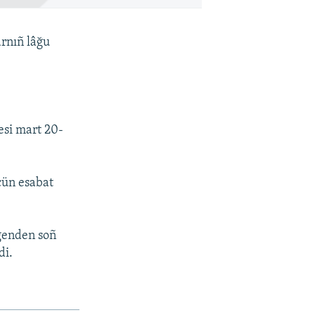
rnıñ lâğu
esi mart 20-
çün esabat
ngenden soñ
di.