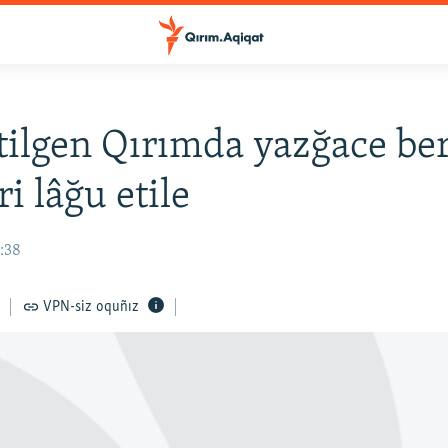
etilgen Qırımda yazğace be
i lâğu etile
4:38
VPN-siz oquñız