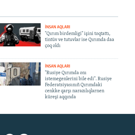
İNSAN AQLARI
"Qırım birdemligi" işini toqtattı,
tintüv ve tutuvlar ise Qırımda daa
çoq oldı
İNSAN AQLARI
"Rusiye Qırımda onı
istemegenlerini bile edi". Rusiye
Federatsiyasınıñ Qırımdaki
cenkke qarşı narazılıqlarnen
küreşi aqqında