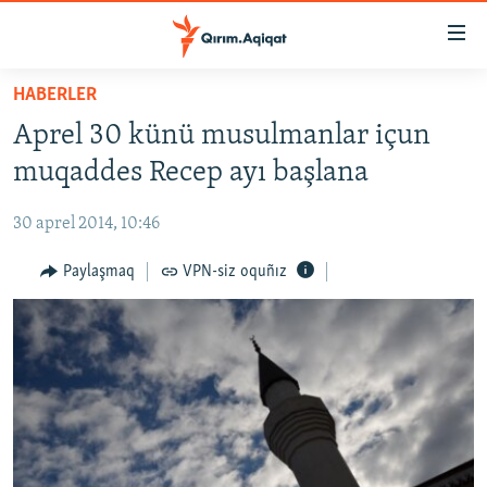
Link
açıqlığı
Esas
HABERLER
mündericege
HABERLER
Aprel 30 künü musulmanlar içun
qaytmaq
SİYASET
Baş
muqaddes Recep ayı başlana
İQTİSADİYAT
navigatsiyağa
qaytmaq
30 aprel 2014, 10:46
CEMİYET
Qıdıruvğa
MEDENİYET
Paylaşmaq
VPN-siz oquñız
qaytmaq
İNSAN AQLARI
VİDEO
SÜRET
BLOGLAR
FİKİR