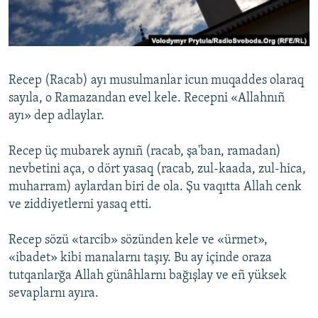
Русский
Українською
Recep (Racab) ayı musulmanlar icun muqaddes olaraq
QOŞULIÑIZ!
sayıla, o Ramazandan evel kele. Recepni «Allahnıñ
ayı» dep adlaylar.
Recep üç mubarek aynıñ (racab, şa'ban, ramadan)
RFE/RS bütün saytları
nevbetini aça, o dört yasaq (racab, zul-kaada, zul-hica,
muharram) aylardan biri de ola. Şu vaqıtta Allah cenk
ve ziddiyetlerni yasaq etti.
Recep sözü «tarcib» sözünden kele ve «ürmet»,
«ibadet» kibi manalarnı taşıy. Bu ay içinde oraza
tutqanlarğa Allah günâhlarnı bağışlay ve eñ yüksek
sevaplarnı ayıra.