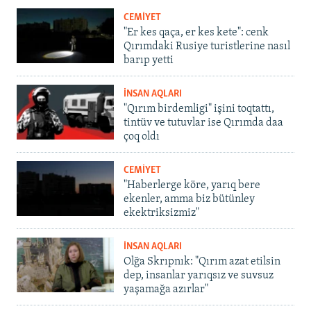
CEMİYET
"Er kes qaça, er kes kete": cenk
Qırımdaki Rusiye turistlerine nasıl
barıp yetti
İNSAN AQLARI
"Qırım birdemligi" işini toqtattı,
tintüv ve tutuvlar ise Qırımda daa
çoq oldı
CEMİYET
"Haberlerge köre, yarıq bere
ekenler, amma biz bütünley
ekektriksizmiz"
İNSAN AQLARI
Olğa Skrıpnık: "Qırım azat etilsin
dep, insanlar yarıqsız ve suvsuz
yaşamağa azırlar"