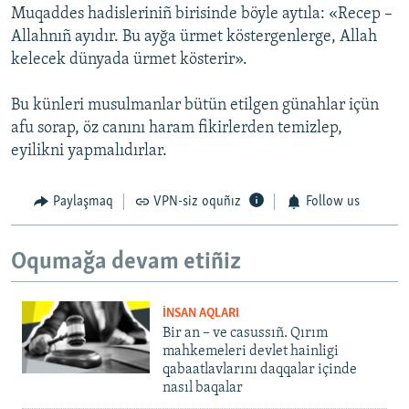
Muqaddes hadisleriniñ birisinde böyle aytıla: «Recep –
Allahnıñ ayıdır. Bu ayğa ürmet köstergenlerge, Allah
kelecek dünyada ürmet kösterir».
Bu künleri musulmanlar bütün etilgen günahlar içün
afu sorap, öz canını haram fikirlerden temizlep,
eyilikni yapmalıdırlar.
Paylaşmaq
VPN-siz oquñız
Follow us
Oqumağa devam etiñiz
İNSAN AQLARI
Bir an – ve casussıñ. Qırım
mahkemeleri devlet hainligi
qabaatlavlarını daqqalar içinde
nasıl baqalar