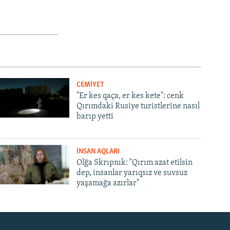
CEMİYET
"Er kes qaça, er kes kete": cenk
Qırımdaki Rusiye turistlerine nasıl
barıp yetti
İNSAN AQLARI
Olğa Skrıpnık: "Qırım azat etilsin
dep, insanlar yarıqsız ve suvsuz
yaşamağa azırlar"