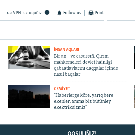
VPN-siz oquñız
Follow us
Print
İNSAN AQLARI
Bir an – ve casussıñ. Qırım
mahkemeleri devlet hainligi
qabaatlavlarını daqqalar içinde
nasıl baqalar
CEMİYET
"Haberlerge köre, yarıq bere
ekenler, amma biz bütünley
ekektriksizmiz"
QOŞULIÑIZ!