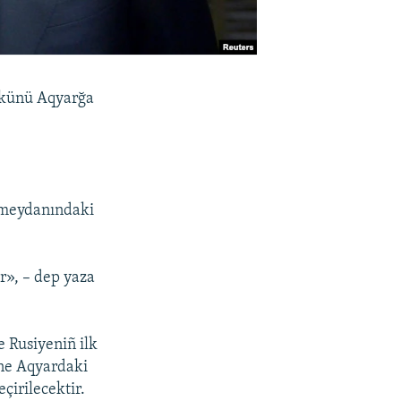
9 künü Aqyarğa
 meydanındaki
r», – dep yaza
 Rusiyeniñ ilk
ene Aqyardaki
çirilecektir.