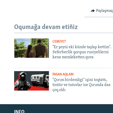
Paylaşmaq
Oqumağa devam etiñiz
CEMİYET
"Er şeyni eki künde taşlap kettim".
Seferberlik qorqusı rusiyelilerni
kene memleketten quva
İNSAN AQLARI
"Qırım birdemligi" işini toqtattı,
tintüv ve tutuvlar ise Qırımda daa
çoq oldı
Русский
INFO
Українською