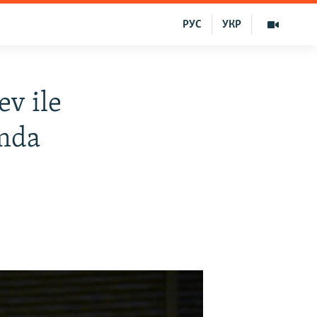
РУС
УКР
v ile
ımda