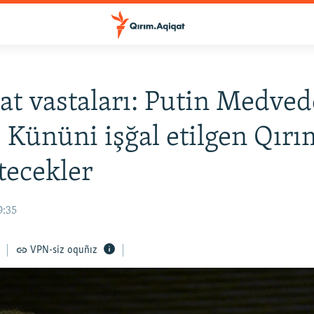
t vastaları: Putin Medvede
 Kününi işğal etilgen Qır
tecekler
9:35
VPN-siz oquñız