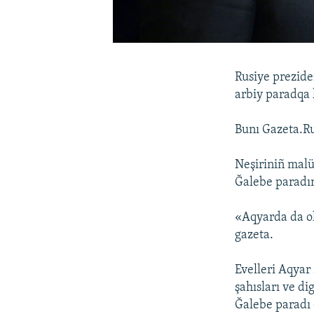
Rusiye prezide
arbiy paradqa 
Bunı Gazeta.Ru
Neşiriniñ mal
Ğalebe paradın
«Aqyarda da ol
gazeta.
Evelleri Aqyar
şahısları ve d
Ğalebe paradı 