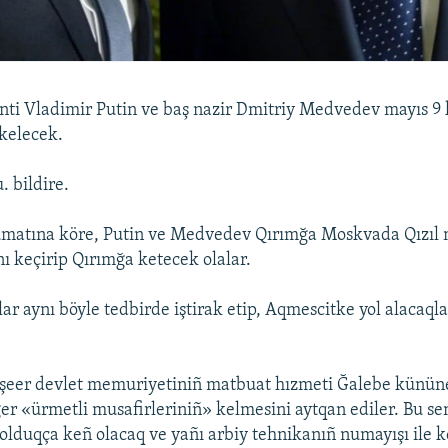
nti Vladimir Putin ve baş nazir Dmitriy Medvedev mayıs 
kelecek.
. bildire.
ümatına köre, Putin ve Medvedev Qırımğa Moskvada Qızıl
ı keçirip Qırımğa ketecek olalar.
ar aynı böyle tedbirde iştirak etip, Aqmescitke yol alacaqla
 şeer devlet memuriyetiniñ matbuat hızmeti Ğalebe kününe
iger «ürmetli musafirleriniñ» kelmesini aytqan ediler. Bu s
olduqça keñ olacaq ve yañı arbiy tehnikanıñ numayışı ile ke