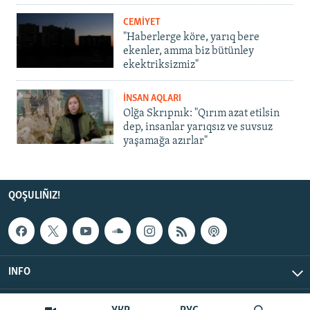
CEMİYET
"Haberlerge köre, yarıq bere
ekenler, amma biz bütünley
ekektriksizmiz"
İNSAN AQLARI
Olğa Skrıpnık: "Qırım azat etilsin
dep, insanlar yarıqsız ve suvsuz
yaşamağa azırlar"
QOŞULIÑIZ!
INFO
© Qırım.Aqiqat, 2026 | All Rights Reserved.