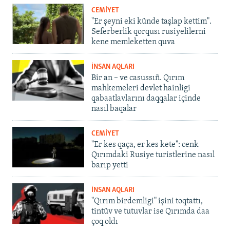
CEMİYET
"Er şeyni eki künde taşlap kettim".
Seferberlik qorqusı rusiyelilerni
kene memleketten quva
İNSAN AQLARI
Bir an – ve casussıñ. Qırım
mahkemeleri devlet hainligi
qabaatlavlarını daqqalar içinde
nasıl baqalar
CEMİYET
"Er kes qaça, er kes kete": cenk
Qırımdaki Rusiye turistlerine nasıl
barıp yetti
İNSAN AQLARI
"Qırım birdemligi" işini toqtattı,
tintüv ve tutuvlar ise Qırımda daa
çoq oldı