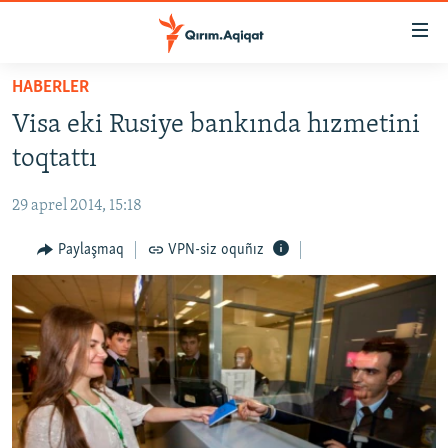
Link
açıqlığı
Esas
HABERLER
mündericege
HABERLER
Visa eki Rusiye bankında hızmetini
qaytmaq
SİYASET
Baş
toqtattı
İQTİSADİYAT
navigatsiyağa
qaytmaq
29 aprel 2014, 15:18
CEMİYET
Qıdıruvğa
MEDENİYET
Paylaşmaq
VPN-siz oquñız
qaytmaq
İNSAN AQLARI
VİDEO
SÜRET
BLOGLAR
FİKİR