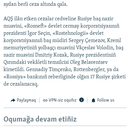
aydan berli ceza altında qala.
AQŞ ilân etken cezalar cedveline Rusiye baş nazir
muavini, «Rosneft» devlet cermay korporatsiyasınıñ
prezidenti İgor Seçin, «Rostehnologii» devlet
korporatsiyasınıñ baş müdiri Sergey Çemezov, Kreml
memuriyetiniñ yolbaşçı muavini Vâçeslav Volodin, baş
nazir muavini Dmitriy Kozak, Rusiye prezidentiniñ
Qırımdaki vekâletli temsilcisi Oleg Belaventsev
kirsetildi. Gennadiy Timçenko, Rottenbergler, ya da
«Rossiya» bankınıñ reberliginde olğan 17 Rusiye şirketi
de cezalanacaq.
Paylaşmaq
VPN-siz oquñız
Follow us
Oqumağa devam etiñiz