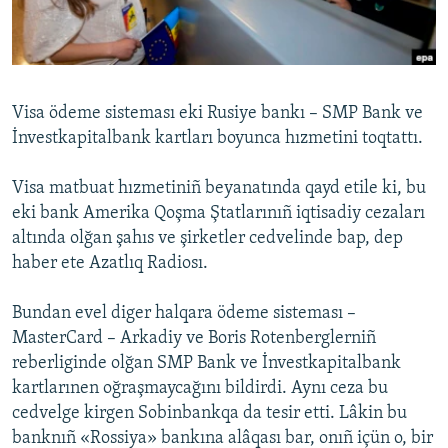
Русский
Українською
Visa ödeme sisteması eki Rusiye bankı – SMP Bank ve
QOŞULIÑIZ!
İnvestkapitalbank kartları boyunca hızmetini toqtattı.
Visa matbuat hızmetiniñ beyanatında qayd etile ki, bu
eki bank Amerika Qoşma Ştatlarınıñ iqtisadiy cezaları
RFE/RS bütün saytları
altında olğan şahıs ve şirketler cedvelinde bap, dep
haber ete Azatlıq Radiosı.
Bundan evel diger halqara ödeme sisteması –
MasterCard – Arkadiy ve Boris Rotenberglerniñ
reberliginde olğan SMP Bank ve İnvestkapitalbank
kartlarınen oğraşmaycağını bildirdi. Aynı ceza bu
cedvelge kirgen Sobinbankqa da tesir etti. Lâkin bu
banknıñ «Rossiya» bankına alâqası bar, onıñ içün o, bir