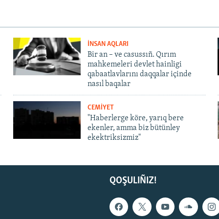
İNSAN AQLARI
Bir an – ve casussıñ. Qırım
mahkemeleri devlet hainligi
qabaatlavlarını daqqalar içinde
nasıl baqalar
CEMİYET
"Haberlerge köre, yarıq bere
ekenler, amma biz bütünley
ekektriksizmiz"
QOŞULIÑIZ!