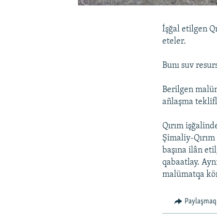
İşğal etilgen 
eteler.
Bunı suv resur
Berilgen malüm
añlaşma teklifl
Qırım işğalind
Şimaliy-Qırım 
başına ilân et
qabaatlay. Ayn
malümatqa kör
Paylaşmaq