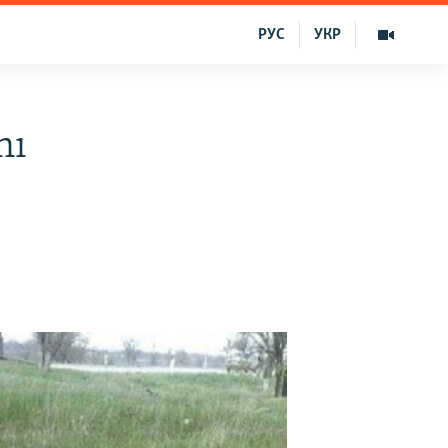
РУС
УКР
nı