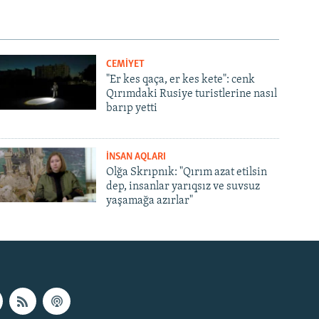
CEMİYET
"Er kes qaça, er kes kete": cenk
Qırımdaki Rusiye turistlerine nasıl
barıp yetti
İNSAN AQLARI
Olğa Skrıpnık: "Qırım azat etilsin
dep, insanlar yarıqsız ve suvsuz
yaşamağa azırlar"