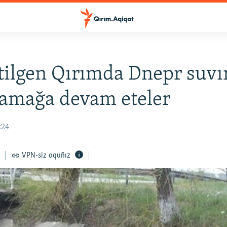
etilgen Qırımda Dnepr suvı
lamağa devam eteler
:24
VPN-siz oquñız