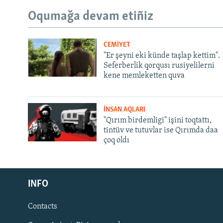
Oqumağa devam etiñiz
CEMİYET
"Er şeyni eki künde taşlap kettim".
Seferberlik qorqusı rusiyelilerni
kene memleketten quva
İNSAN AQLARI
"Qırım birdemligi" işini toqtattı,
tintüv ve tutuvlar ise Qırımda daa
çoq oldı
Русский
INFO
Українською
Contacts
QOŞULIÑIZ!