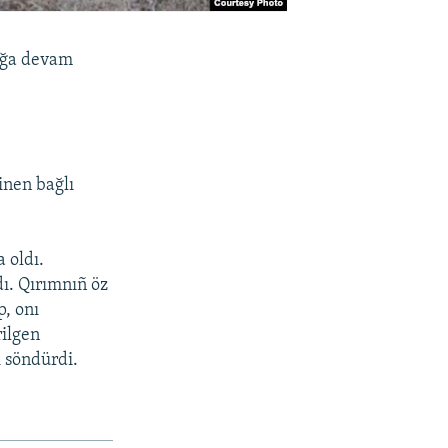
mağa devam
inen bağlı
 oldı.
ı. Qırımnıñ öz
p, onı
rilgen
 söndürdi.