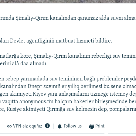
Qırımda Şimaliy-Qırım kanalından qanunsız alda suvnı al
sları Devlet agentliginiñ matbuat hızmeti bildire.
atlarğa köre, Şimaliy-Qırım kanalınıñ reberligi suv temin
erini alâ daa almadı.
en sebep yarımadada suv temininen bağlı problemler peyda
kanalından Dnepr suvınıñ er yıllıq berilmesi bu sene olmad
ilgen akimiyeti Kiyev yañı añlaşmalarnı tizmege istemey de
ı vaqıtta anonymous.fm halqara hakerler birleşmesinde be
e, Rusiye akimiyeti Qırımğa suv kelmesin dep, pompalarnı
VPN-siz oquñız
Follow us
Print