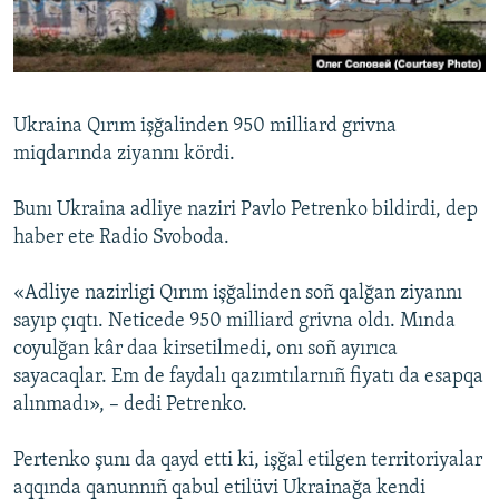
Русский
Українською
Ukraina Qırım işğalinden 950 milliard grivna
QOŞULIÑIZ!
miqdarında ziyannı kördi.
Bunı Ukraina adliye naziri Pavlo Petrenko bildirdi, dep
haber ete Radio Svoboda.
RFE/RS bütün saytları
«Adliye nazirligi Qırım işğalinden soñ qalğan ziyannı
sayıp çıqtı. Neticede 950 milliard grivna oldı. Mında
coyulğan kâr daa kirsetilmedi, onı soñ ayırıca
sayacaqlar. Em de faydalı qazımtılarnıñ fiyatı da esapqa
alınmadı», – dedi Petrenko.
Pertenko şunı da qayd etti ki, işğal etilgen territoriyalar
aqqında qanunnıñ qabul etilüvi Ukrainağa kendi