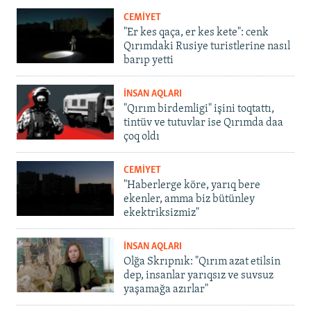
CEMİYET
"Er kes qaça, er kes kete": cenk
Qırımdaki Rusiye turistlerine nasıl
barıp yetti
İNSAN AQLARI
"Qırım birdemligi" işini toqtattı,
tintüv ve tutuvlar ise Qırımda daa
çoq oldı
CEMİYET
"Haberlerge köre, yarıq bere
ekenler, amma biz bütünley
ekektriksizmiz"
İNSAN AQLARI
Olğa Skrıpnık: "Qırım azat etilsin
dep, insanlar yarıqsız ve suvsuz
yaşamağa azırlar"