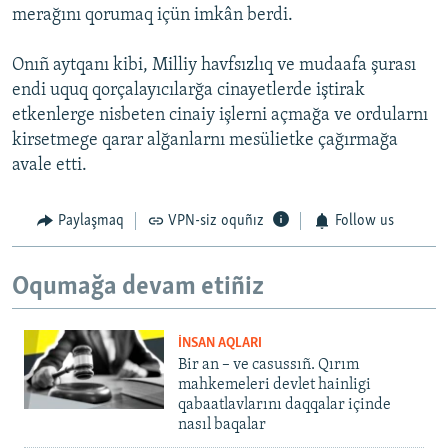
merağını qorumaq içün imkân berdi.
Onıñ aytqanı kibi, Milliy havfsızlıq ve mudaafa şurası
endi uquq qorçalayıcılarğa cinayetlerde iştirak
etkenlerge nisbeten cinaiy işlerni açmağa ve ordularnı
kirsetmege qarar alğanlarnı mesülietke çağırmağa
avale etti.
Paylaşmaq
VPN-siz oquñız
Follow us
Oqumağa devam etiñiz
İNSAN AQLARI
Bir an – ve casussıñ. Qırım
mahkemeleri devlet hainligi
qabaatlavlarını daqqalar içinde
nasıl baqalar