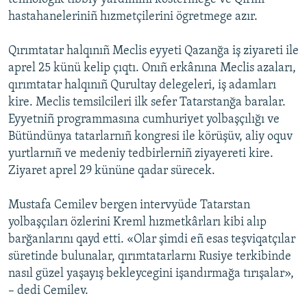
hastahaneleriniñ hızmetçilerini ögretmege azır.
Qırımtatar halqınıñ Meclis eyyeti Qazanğa iş ziyareti ile
aprel 25 künü kelip çıqtı. Onıñ erkânına Meclis azaları,
qırımtatar halqınıñ Qurultay delegeleri, iş adamları
kire. Meclis temsilcileri ilk sefer Tatarstanğa baralar.
Eyyetniñ programmasına cumhuriyet yolbaşçılığı ve
Bütündünya tatarlarnıñ kongresi ile körüşüv, aliy oquv
yurtlarnıñ ve medeniy tedbirlerniñ ziyayereti kire.
Ziyaret aprel 29 kününe qadar sürecek.
Mustafa Cemilev bergen intervyüde Tatarstan
yolbaşçıları özlerini Kreml hızmetkârları kibi alıp
barğanlarını qayd etti. «Olar şimdi eñ esas teşviqatçılar
süretinde bulunalar, qırımtatarlarnı Rusiye terkibinde
nasıl güzel yaşayış bekleycegini işandırmağa tırışalar»,
– dedi Cemilev.