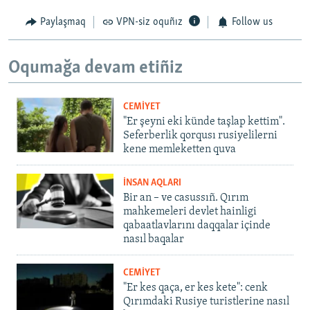
Paylaşmaq
VPN-siz oquñız
Follow us
Oqumağa devam etiñiz
CEMİYET
"Er şeyni eki künde taşlap kettim".
Seferberlik qorqusı rusiyelilerni
kene memleketten quva
İNSAN AQLARI
Bir an – ve casussıñ. Qırım
mahkemeleri devlet hainligi
qabaatlavlarını daqqalar içinde
nasıl baqalar
CEMİYET
"Er kes qaça, er kes kete": cenk
Qırımdaki Rusiye turistlerine nasıl