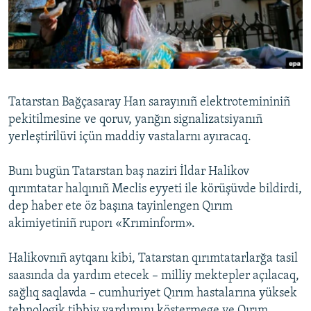
Русский
Українською
QOŞULIÑIZ!
Tatarstan Bağçasaray Han sarayınıñ elektrotemininiñ
pekitilmesine ve qoruv, yanğın signalizatsiyanıñ
yerleştirilüvi içün maddiy vastalarnı ayıracaq.
RFE/RS bütün saytları
Bunı bugün Tatarstan baş naziri İldar Halikov
qırımtatar halqınıñ Meclis eyyeti ile körüşüvde bildirdi,
dep haber ete öz başına tayinlengen Qırım
akimiyetiniñ ruporı «Krıminform».
Halikovnıñ aytqanı kibi, Tatarstan qırımtatarlarğa tasil
saasında da yardım etecek – milliy mektepler açılacaq,
sağlıq saqlavda – cumhuriyet Qırım hastalarına yüksek
tehnologik tibbiy yardımını köstermege ve Qırım