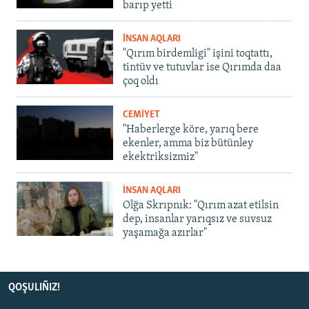
barıp yetti
İNSAN AQLARI
"Qırım birdemligi" işini toqtattı,
tintüv ve tutuvlar ise Qırımda daa
çoq oldı
CEMİYET
"Haberlerge köre, yarıq bere
ekenler, amma biz bütünley
ekektriksizmiz"
İNSAN AQLARI
Olğa Skrıpnık: "Qırım azat etilsin
dep, insanlar yarıqsız ve suvsuz
yaşamağa azırlar"
QOŞULIÑIZ!