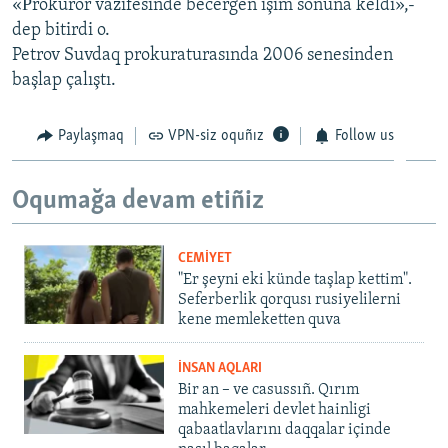
«Рrokuror vazifesinde becergen işim soñuna keldi»,-
dep bitirdi o.
Русский
Petrov Suvdaq prokuraturasında 2006 senesinden
Українською
başlap çalıştı.
QOŞULIÑIZ!
Paylaşmaq
VPN-siz oquñız
Follow us
Oqumağa devam etiñiz
RFE/RS bütün saytları
CEMİYET
"Er şeyni eki künde taşlap kettim".
Seferberlik qorqusı rusiyelilerni
kene memleketten quva
İNSAN AQLARI
Bir an – ve casussıñ. Qırım
mahkemeleri devlet hainligi
qabaatlavlarını daqqalar içinde