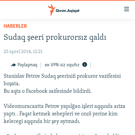
Link
açıqlığı
Esas
HABERLER
mündericege
HABERLER
Sudaq şeeri prokurorsız qaldı
qaytmaq
SİYASET
Baş
25 aprel 2014, 12:21
İQTİSADİYAT
navigatsiyağa
qaytmaq
CEMİYET
Paylaşmaq
VPN-siz oquñız
Qıdıruvğa
MEDENİYET
Stanislav Petrov Sudaq şeeriniñ prokuror vazifesini
qaytmaq
boşata.
İNSAN AQLARI
Bu aqta o Facebook saifesinde bildirdi.
VİDEO
Videomuracaatta Petrov yapılğan işleri aqqında ariza
SÜRET
yaptı . Faqat ketmek sebepleri ve onıñ yerine kim
BLOGLAR
kelecegi aqqında bir şey aytmadı.
FİKİR