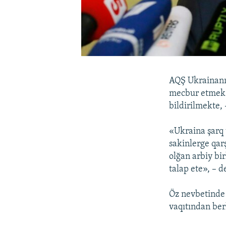
AQŞ Ukrainanı 
mecbur etmek k
bildirilmekte, 
«Ukraina şarq 
sakinlerge qarş
olğan arbiy bi
talap ete», – 
Öz nevbetinde 
vaqıtından ber