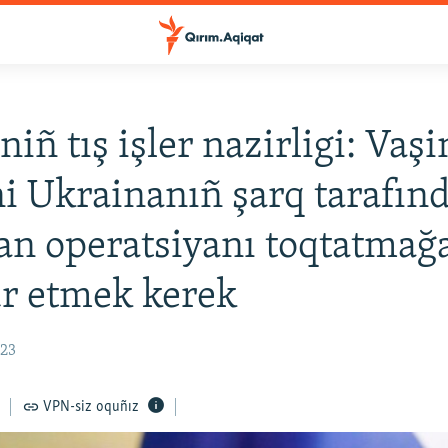
niñ tış işler nazirligi: Vaş
i Ukrainanıñ şarq tarafın
an operatsiyanı toqtatmağ
r etmek kerek
:23
VPN-siz oquñız