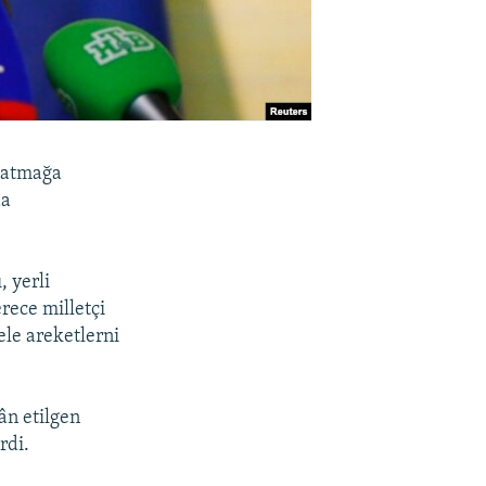
qtatmağa
da
 yerli
rece milletçi
ele areketlerni
ân etilgen
rdi.