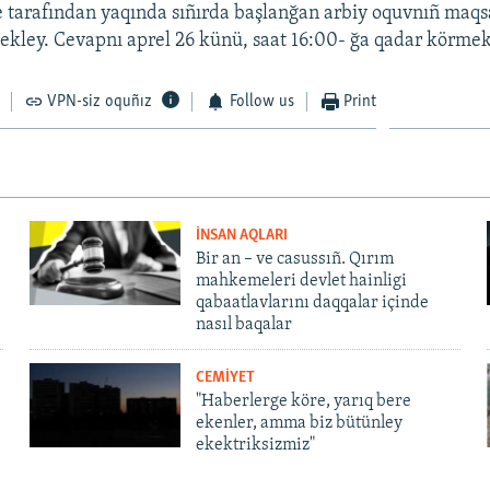
 tarafından yaqında sıñırda başlanğan arbiy oquvnıñ maq
ekley. Cevapnı aprel 26 künü, saat 16:00- ğa qadar körmek 
VPN-siz oquñız
Follow us
Print
İNSAN AQLARI
Bir an – ve casussıñ. Qırım
mahkemeleri devlet hainligi
qabaatlavlarını daqqalar içinde
nasıl baqalar
CEMİYET
"Haberlerge köre, yarıq bere
ekenler, amma biz bütünley
ekektriksizmiz"