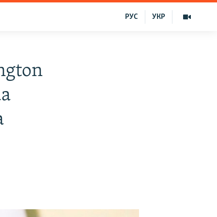
РУС
УКР
ington
da
a