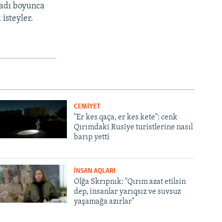
sadı boyunca
isteyler.
CEMİYET
"Er kes qaça, er kes kete": cenk
Qırımdaki Rusiye turistlerine nasıl
barıp yetti
İNSAN AQLARI
Olğa Skrıpnık: "Qırım azat etilsin
dep, insanlar yarıqsız ve suvsuz
yaşamağa azırlar"