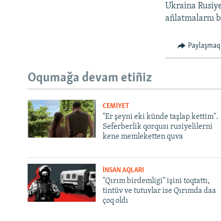
Ukraina Rusiye
añlatmalarnı b
Paylaşmaq
Oqumağa devam etiñiz
CEMİYET
"Er şeyni eki künde taşlap kettim".
Seferberlik qorqusı rusiyelilerni
kene memleketten quva
İNSAN AQLARI
"Qırım birdemligi" işini toqtattı,
tintüv ve tutuvlar ise Qırımda daa
çoq oldı