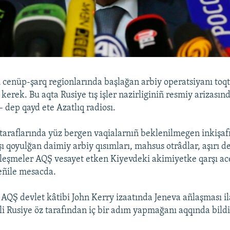
cenüp-şarq regionlarında başlağan arbiy operatsiyanı to
erek. Bu aqta Rusiye tış işler nazirliginiñ resmiy arizasın
– dep qayd ete Azatlıq radiosı.
taraflarında yüz bergen vaqialarnıñ beklenilmegen inkişafı,
ı qoyulğan daimiy arbiy qısımları, mahsus otrâdlar, aşırı de
rleşmeler AQŞ vesayet etken Kiyevdeki akimiyetke qarşı ac
deñile mesacda.
AQŞ devlet kâtibi John Kerry izaatında Jeneva añlaşması il
li Rusiye öz tarafından iç bir adım yapmağanı aqqında bildi