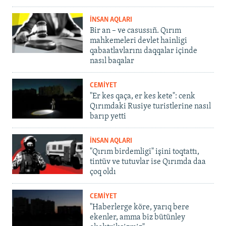
İNSAN AQLARI
Bir an – ve casussıñ. Qırım
mahkemeleri devlet hainligi
qabaatlavlarını daqqalar içinde
nasıl baqalar
CEMİYET
"Er kes qaça, er kes kete": cenk
Qırımdaki Rusiye turistlerine nasıl
barıp yetti
İNSAN AQLARI
"Qırım birdemligi" işini toqtattı,
tintüv ve tutuvlar ise Qırımda daa
çoq oldı
CEMİYET
"Haberlerge köre, yarıq bere
ekenler, amma biz bütünley