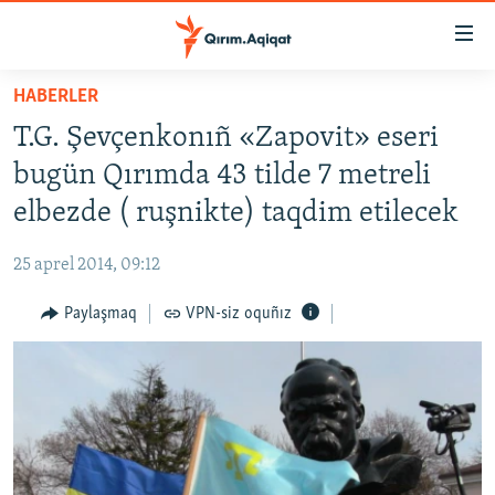
Link
açıqlığı
Esas
HABERLER
mündericege
HABERLER
T.G. Şevçenkonıñ «Zapovit» eseri
qaytmaq
SİYASET
Baş
bugün Qırımda 43 tilde 7 metreli
İQTİSADİYAT
navigatsiyağa
elbezde ( ruşnikte) taqdim etilecek
qaytmaq
CEMİYET
Qıdıruvğa
25 aprel 2014, 09:12
MEDENİYET
qaytmaq
Paylaşmaq
VPN-siz oquñız
İNSAN AQLARI
VİDEO
SÜRET
BLOGLAR
FİKİR