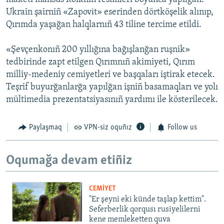
Ukrain şairniñ «Zapovіt» eserinden dörtköşelik alınıp,
Qırımda yaşağan halqlarnıñ 43 tiline tercime etildi.
«Şevçenkonıñ 200 yıllığına bağışlanğan ruşnik»
tedbirinde zapt etilgen Qırımnıñ akimiyeti, Qırım
milliy-medeniy cemiyetleri ve başqaları iştirak etecek.
Teşrif buyurğanlarğa yapılğan işniñ basamaqları ve yolı
mültimedia prezentatsiyasınıñ yardımı ile kösterilecek.
Paylaşmaq
VPN-siz oquñız
Follow us
Oqumağa devam etiñiz
CEMİYET
"Er şeyni eki künde taşlap kettim".
Seferberlik qorqusı rusiyelilerni
kene memleketten quva