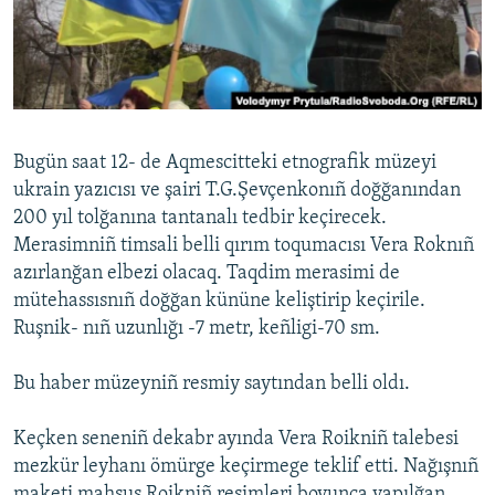
Русский
Українською
QOŞULIÑIZ!
Bugün saat 12- de Aqmescitteki etnografik müzeyi
ukrain yazıcısı ve şairi T.G.Şevçenkonıñ doğğanından
200 yıl tolğanına tantanalı tedbir keçirecek.
RFE/RS bütün saytları
Merasimniñ timsali belli qırım toqumacısı Vera Roknıñ
azırlanğan elbezi olacaq. Taqdim merasimi de
mütehassısnıñ doğğan kününe keliştirip keçirile.
Ruşnik- nıñ uzunlığı -7 metr, keñligi-70 sm.
Bu haber müzeyniñ resmiy saytından belli oldı.
Keçken seneniñ dekabr ayında Vera Roikniñ talebesi
mezkür leyhanı ömürge keçirmege teklif etti. Nağışnıñ
maketi mahsus Roikniñ resimleri boyunca yapılğan.