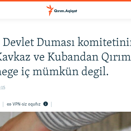
 Devlet Duması komitetini
 Kavkaz ve Kubandan Qırım
ege iç mümkün degil.
:15
VPN-siz oquñız