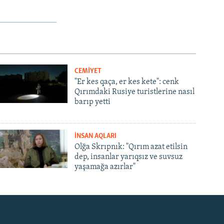
CEMİYET
"Er kes qaça, er kes kete": cenk
Qırımdaki Rusiye turistlerine nasıl
barıp yetti
İNSAN AQLARI
Olğa Skrıpnık: "Qırım azat etilsin
dep, insanlar yarıqsız ve suvsuz
yaşamağa azırlar"