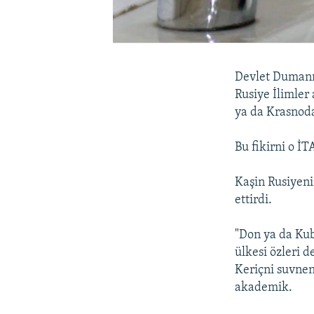
Devlet Dumanıñ
Rusiye İlimler
ya da Krasnoda
Bu fikirni o İ
Kaşin Rusiyeni
ettirdi.
"Don ya da Ku
ülkesi özleri d
Keriçni suvne
akademik.