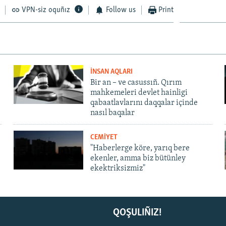
VPN-siz oquñız
Follow us
Print
İNSAN AQLARI
Bir an – ve casussıñ. Qırım
mahkemeleri devlet hainligi
qabaatlavlarını daqqalar içinde
nasıl baqalar
CEMİYET
"Haberlerge köre, yarıq bere
ekenler, amma biz bütünley
ekektriksizmiz"
QOŞULIÑIZ!