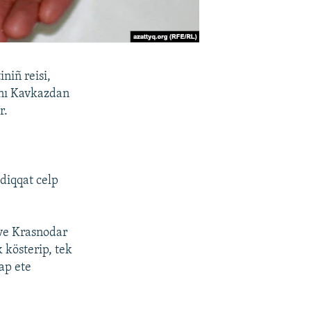
niñ reisi,
vnı Kavkazdan
r.
diqqat celp
ve Krasnodar
k kösterip, tek
ap ete