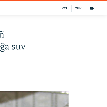
РУС
УКР
ñ
ğa suv