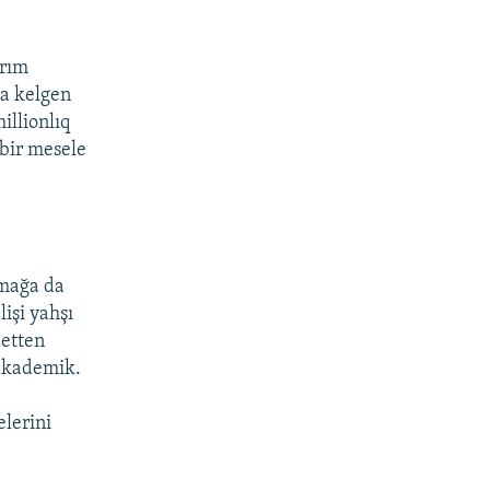
arım
ğa kelgen
illionlıq
 bir mesele
urmağa da
işi yahşı
eetten
 akademik.
elerini