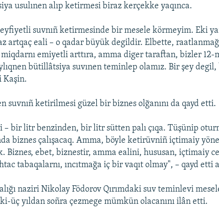
siya usulınen alıp ketirmesi biraz kerçekke yaqınca.
yfiyetli suvnıñ ketirmesinde bir mesele körmeyim. Eki y
az artqaç eali – o qadar büyük degildir. Elbette, raatlanma
 miqdarnı emiyetli arttıra, amma diger taraftan, bizler 12-m
lıqnen bütillâtsiya suvınen teminlep olamız. Bir şey degil,
i Kaşin.
n suvnıñ ketirilmesi güzel bir biznes olğanını da qayd etti.
ri – bir litr benzinden, bir litr sütten palı çıqa. Tüşünip ot
a biznes çalışacaq. Amma, böyle ketirüvniñ içtimaiy yönel
. Biznes, ebet, biznestir, amma ealini, hususan, içtimaiy c
tac tabaqalarnı, ıncıtmağa iç bir vaqıt olmay", – qayd etti
alığı naziri Nikolay Födorov Qırımdaki suv teminlevi mesel
eki-üç yıldan soñra çezmege mümkün olacanını ilân etti.