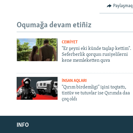
Paylaşmaq
Oqumağa devam etiñiz
CEMİYET
"Er şeyni eki künde taşlap kettim".
Seferberlik qorqusı rusiyelilerni
kene memleketten quva
İNSAN AQLARI
"Qırım birdemligi" işini toqtattı,
tintüv ve tutuvlar ise Qırımda daa
çoq oldı
Русский
INFO
Українською