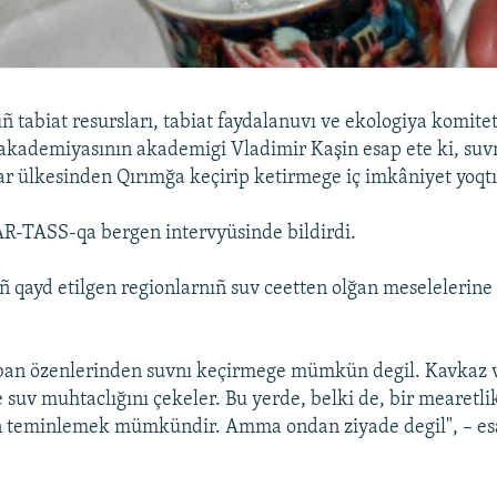
 tabiat resursları, tabiat faydalanuvı ve ekologiya komiteti
 akademiyasının akademigi Vladimir Kaşin esap ete ki, su
r ülkesinden Qırımğa keçirip ketirmege iç imkâniyet yoqtı
TAR-TASS-qa bergen intervyüsinde bildirdi.
ñ qayd etilgen regionlarnıñ suv ceetten olğan meselelerine 
ban özenlerinden suvnı keçirmege mümkün degil. Kavkaz 
e suv muhtaclığını çekeler. Bu yerde, belki de, bir mearetli
n teminlemek mümkündir. Amma ondan ziyade degil", – es