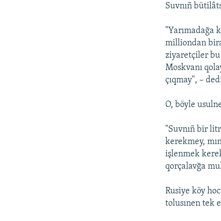
Suvnıñ bütilât
"Yarımadağa ke
milliondan bir
ziyaretçiler bu
Moskvanı qolay
çıqmay", – ded
O, böyle usulne
"Suvnıñ bir lit
kerekmey, mınd
işlenmek kerek
qorçalavğa muh
Rusiye köy hoc
tolusınen tek 