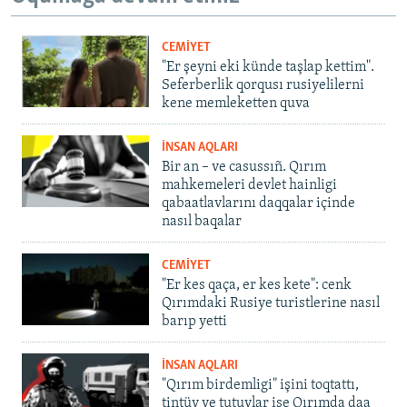
CEMİYET
"Er şeyni eki künde taşlap kettim".
Seferberlik qorqusı rusiyelilerni
kene memleketten quva
İNSAN AQLARI
Bir an – ve casussıñ. Qırım
mahkemeleri devlet hainligi
qabaatlavlarını daqqalar içinde
nasıl baqalar
CEMİYET
"Er kes qaça, er kes kete": cenk
Qırımdaki Rusiye turistlerine nasıl
barıp yetti
İNSAN AQLARI
"Qırım birdemligi" işini toqtattı,
tintüv ve tutuvlar ise Qırımda daa