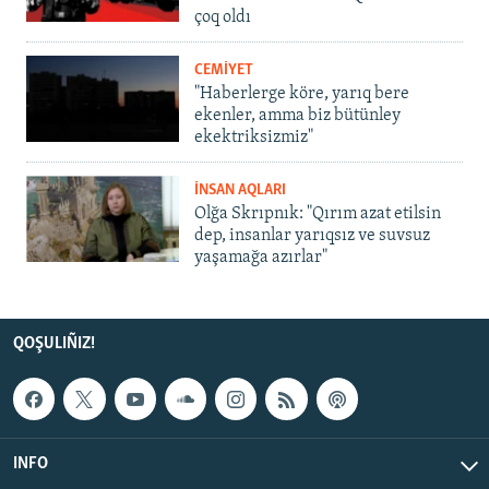
çoq oldı
CEMİYET
"Haberlerge köre, yarıq bere
ekenler, amma biz bütünley
ekektriksizmiz"
İNSAN AQLARI
Olğa Skrıpnık: "Qırım azat etilsin
dep, insanlar yarıqsız ve suvsuz
yaşamağa azırlar"
QOŞULIÑIZ!
INFO