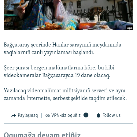
Русский
Українською
QOŞULIÑIZ!
Bağçasaray şeerinde Hanlar sarayınıñ meydanında
vaqialarnıñ canlı yayınlaması başlandı.
RFE/RS bütün saytları
Şeer şurası bergen malümatlarına köre, bu kibi
videokameralar Bağçasarayda 19 dane olacaq.
Yazılacaq videomalümat militsiyanıñ serveri ve aynı
zamanda İnternette, serbest şekilde taqdim etilecek.
Paylaşmaq
VPN-siz oquñız
Follow us
Oqumağa devam etiñiz