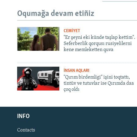
Oqumağa devam etiñiz
CEMİYET
"Er şeyni eki künde taşlap kettim".
Seferberlik qorqusı rusiyelilerni
kene memleketten quva
İNSAN AQLARI
"Qırım birdemligi" işini toqtattı,
tintüv ve tutuvlar ise Qırımda daa
çoq oldı
Русский
Українською
INFO
Contacts
QOŞULIÑIZ!