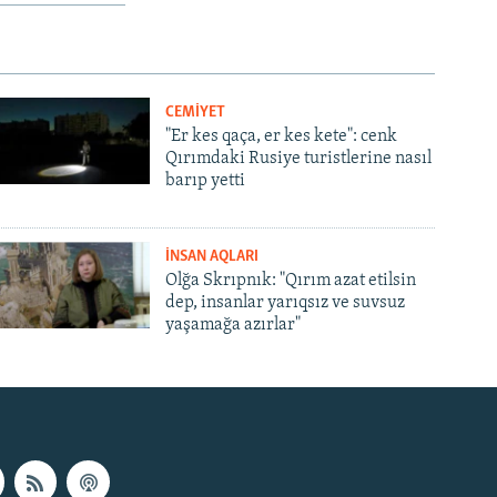
CEMİYET
"Er kes qaça, er kes kete": cenk
Qırımdaki Rusiye turistlerine nasıl
barıp yetti
İNSAN AQLARI
Olğa Skrıpnık: "Qırım azat etilsin
dep, insanlar yarıqsız ve suvsuz
yaşamağa azırlar"