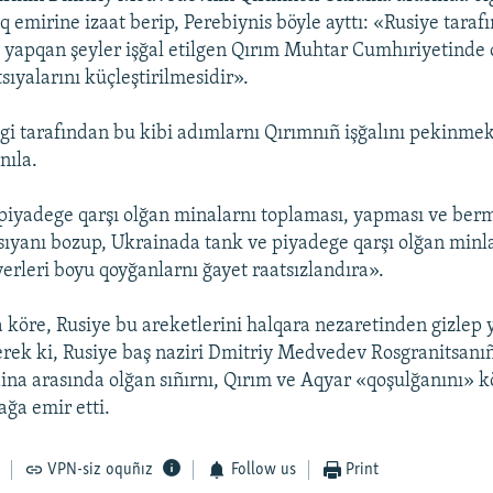
 emirine izaat berip, Perebiynis böyle ayttı: «Rusiye taraf
yapqan şeyler işğal etilgen Qırım Muhtar Cumhıriyetinde 
sıyalarını küçleştirilmesidir».
rligi tarafından bu kibi adımlarnı Qırımnıñ işğalını pekinme
nıla.
 piyadege qarşı olğan minalarnı toplaması, yapması ve ber
ıyanı bozup, Ukrainada tank ve piyadege qarşı olğan minl
yerleri boyu qoyğanlarnı ğayet raatsızlandıra».
 köre, Rusiye bu areketlerini halqara nezaretinden gizlep 
rek ki, Rusiye baş naziri Dmitriy Medvedev Rosgranitsanıñ
ina arasında olğan sıñırnı, Qırım ve Aqyar «qoşulğanını» k
ğa emir etti.
VPN-siz oquñız
Follow us
Print