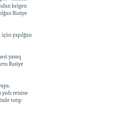
ından kelgen
olğan Rusiye
k içün yapılğan
mesi yasaq
arnı Rusiye
yapa.
 yañı reisine
özde tutıp