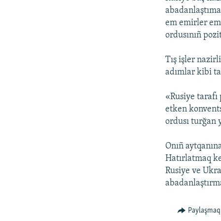
abadanlaştımaq
em emirler em 
ordusınıñ pozit
Tış işler nazi
adımlar kibi ta
«Rusiye tarafı
etken konvents
ordusı turğan 
Onıñ aytqanına
Hatırlatmaq ke
Rusiye ve Ukra
abadanlaştırma
Paylaşmaq