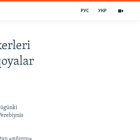
РУС
УКР
kerleri
qoyalar
 bügünki
Perebiynis
an «sıñırını»