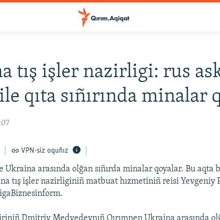
 tış işler nazirligi: rus as
ile qıta sıñırında minalar 
:07
VPN-siz oquñız
e Ukraina arasında olğan sıñırda minalar qoyalar. Bu aqta
na tış işler nazirliginiñ matbuat hızmetiniñ reisi Yevgeniy 
 LigaBiznesinform.
iriniñ Dmitriy Medvedevnıñ Qırımnen Ukraina arasında olğ