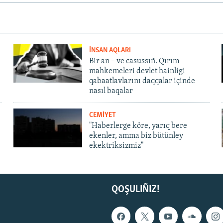
İNSAN AQLARI
Bir an – ve casussıñ. Qırım
mahkemeleri devlet hainligi
qabaatlavlarını daqqalar içinde
nasıl baqalar
CEMİYET
"Haberlerge köre, yarıq bere
ekenler, amma biz bütünley
ekektriksizmiz"
QOŞULIÑIZ!