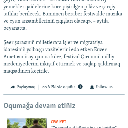
yemekler qaidelerine köre pişirilgen pilâv ve şarqiy
tatlılar berilecek. Bunıñnen beraber festivalde muzıka
ve oyun ansamblleriniñ çıqışları olacaq», – aytıla
beyanatta.
Şeer şurasınıñ milletlerara işler ve migratsiya
idaresiniñ yolbaşçı vazifelerini eda etken Enver
Ametovnıñ aytqanına köre, festival Qırımnıñ milliy
medeniyetlerini inkişaf ettirmek ve saqlap qaldırmaq
maqsadınen keçirile.
Paylaşmaq
VPN-siz oquñız
Follow us
Oqumağa devam etiñiz
CEMİYET