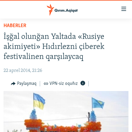
Link
açıqlığı
Esas
HABERLER
mündericege
HABERLER
İşğal olunğan Yaltada «Rusiye
qaytmaq
SİYASET
Baş
akimiyeti» Hıdırlezni çiberek
İQTİSADİYAT
navigatsiyağa
festivalinen qarşılaycaq
qaytmaq
CEMİYET
Qıdıruvğa
22 aprel 2014, 21:26
MEDENİYET
qaytmaq
Paylaşmaq
VPN-siz oquñız
İNSAN AQLARI
VİDEO
SÜRET
BLOGLAR
FİKİR