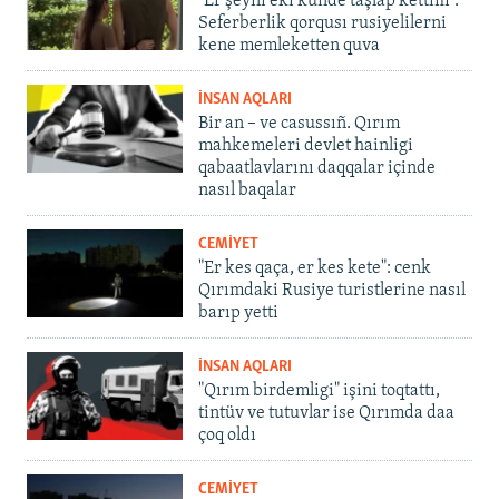
"Er şeyni eki künde taşlap kettim".
Seferberlik qorqusı rusiyelilerni
kene memleketten quva
İNSAN AQLARI
Bir an – ve casussıñ. Qırım
mahkemeleri devlet hainligi
qabaatlavlarını daqqalar içinde
nasıl baqalar
CEMİYET
"Er kes qaça, er kes kete": cenk
Qırımdaki Rusiye turistlerine nasıl
barıp yetti
İNSAN AQLARI
"Qırım birdemligi" işini toqtattı,
tintüv ve tutuvlar ise Qırımda daa
çoq oldı
CEMİYET