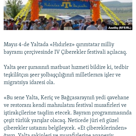
Русский
Українською
QOŞULIÑIZ!
Mayıs 4-de Yaltada «Hıdırlez» qırımtatar milliy
bayramı çerçivesinde IV Çiberekler festivali açılacaq.
RFE/RS bütün saytları
Yalta şeer şurasınıñ matbuat hızmeti bildire ki, tedbir
teşkilâtçısı şeer yolbaşçılığınıñ milletlerara işler ve
migratsiya idaresi ola.
«Bu sene Yalta, Keriç ve Bağçasaraynıñ yedi qavehane
ve restoranı kendi mahsulatını festival musafirleri ve
iştirakçilerine taqdim etecek. Bayram programmasında
çeşit türlük yarışlar olacaq. Neticede jüri eñ güzel
çiberekler ustazını belgileycek. «Et çibereklerinden»
ğayrı, Yalta sakinleri ve musafirlerine ananeviy