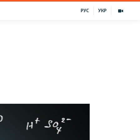
РУС
УКР