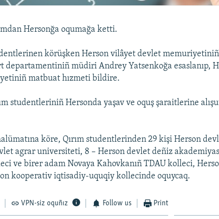
rımdan Hersonğa oqumağa ketti.
dentlerinen körüşken Herson vilâyet devlet memuriyetiniñ t
rt departamentiniñ müdiri Andrey Yatsenkoğa esaslanıp, H
etiniñ matbuat hızmeti bildire.
m studentleriniñ Hersonda yaşav ve oquş şaraitlerine alı
lümatına köre, Qırım studentlerinden 29 kişi Herson devle
vlet agrar universiteti, 8 – Herson devlet deñiz akademiyas
lleci ve birer adam Novaya Kahovkanıñ TDAU kolleci, Herso
son kooperativ iqtisadiy-uquqiy kollecinde oquycaq.
VPN-siz oquñız
Follow us
Print