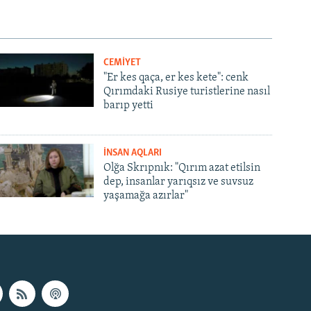
CEMİYET
"Er kes qaça, er kes kete": cenk
Qırımdaki Rusiye turistlerine nasıl
barıp yetti
İNSAN AQLARI
Olğa Skrıpnık: "Qırım azat etilsin
dep, insanlar yarıqsız ve suvsuz
yaşamağa azırlar"