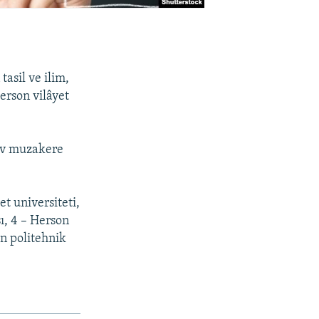
asil ve ilim,
erson vilâyet
şuv muzakere
t universiteti,
ı, 4 – Herson
n politehnik