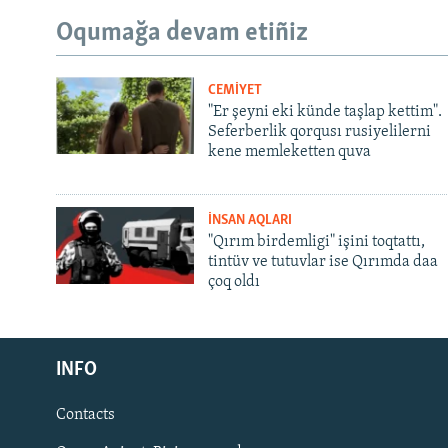
Oqumağa devam etiñiz
CEMİYET
"Er şeyni eki künde taşlap kettim".
Seferberlik qorqusı rusiyelilerni
kene memleketten quva
İNSAN AQLARI
"Qırım birdemligi" işini toqtattı,
tintüv ve tutuvlar ise Qırımda daa
çoq oldı
Русский
INFO
Українською
Contacts
QOŞULIÑIZ!