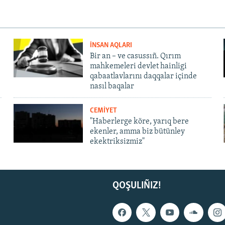
İNSAN AQLARI
Bir an – ve casussıñ. Qırım
mahkemeleri devlet hainligi
qabaatlavlarını daqqalar içinde
nasıl baqalar
CEMİYET
"Haberlerge köre, yarıq bere
ekenler, amma biz bütünley
ekektriksizmiz"
QOŞULIÑIZ!