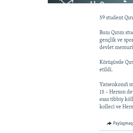
59 student Qı
Bunı Qırım stu
gençlik ve spo
devlet memuriy
Körüşüvde Qırı
etildi.
Yatsenkonıñ ma
15 – Herson de
esas tibbiy kö
kolleci ve Her
Paylaşmaq