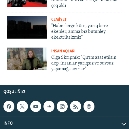
tintüv ve tutuvlar ise Qırımda daa
çoq oldı
CEMİYET
"Haberlerge köre, yarıq bere
ekenler, amma biz bütünley
ekektriksizmiz"
İNSAN AQLARI
Olğa Skrıpnık: "Qırım azat etilsin
dep, insanlar yarıqsız ve suvsuz
yaşamağa azırlar"
QOŞULIÑIZ!
INFO