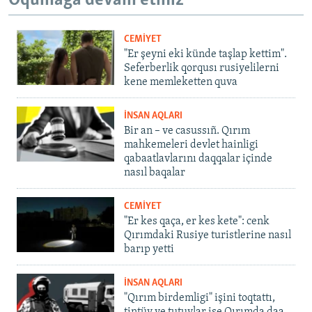
Oqumağa devam etiñiz
CEMİYET
"Er şeyni eki künde taşlap kettim".
Seferberlik qorqusı rusiyelilerni
kene memleketten quva
İNSAN AQLARI
Bir an – ve casussıñ. Qırım
mahkemeleri devlet hainligi
qabaatlavlarını daqqalar içinde
nasıl baqalar
CEMİYET
"Er kes qaça, er kes kete": cenk
Qırımdaki Rusiye turistlerine nasıl
barıp yetti
İNSAN AQLARI
"Qırım birdemligi" işini toqtattı,