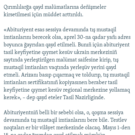
Qırımlılarğa qayd malümatlarına deñişmeler
kirsetilmesi içün müddet arttırıldı.
«Abituriyent esas sessiya devamında tış mustaqil
imtianlarını berecek olsa, aprel 30-na qadar yañı adres
boyunca ğayrıdan qayd etilmeli. Bunıñ içün abituriyent
tasil keyfiyetine qıymet kesüv ukrain merkeziniñ
saytında yerleştirilgen malümat saifesine kirip, tış
mustaqil imtianları vaqtında yerleşüv yerini qayd
etmeli. Arizanı basıp çıqarmaq ve toldurıp, tış mustaqil
imtianları sertifikatınıñ kopiyasınen beraber tasil
keyfiyetine qıymet kesüv regional merkezine yollamaq
kerek», – dep qayd eteler Tasil Nazirliginde.
Abituriyentniñ belli bir sebebi olsa, o, qoşma sessiya
devamında tış mustaqil imtianlarını bere bile. Testlev
noqtaları er bir vilâyet merkezinde olacaq. Mayıs 1-den