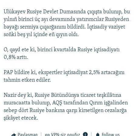
Русский
Ulükayev Rusiye Devlet Dumasında çıqışta bulunıp, bu
yılnıñ birinci üç ayı devamında yatırımcılar Rusiyeden
Українською
bayağı sermiya çıqarğanını bildirdi. İqtisadiy vaziyet
soñki beş yıl içinde eñ qıyın oldı.
QOŞULIÑIZ!
O, qayd ete ki, birinci kvartalda Rusiye iqtisadiyatı
0,8% arttı.
RFE/RS bütün saytları
PAP bildire ki, ekspertler iqtisadiyat 2,5% artacağını
tahmin etken ediler.
Nazir dey ki, Rusiye Bütündünya ticaret teşkilâtına
muracaatta bulunıp, AQŞ tarafından Qırım işğalinden
sebep dört Rusiye bankına qarşı kirsetilgen cezalarğa
şikâyet etecek.
Paylaşmaq
VPN-siz oquñız
Follow us