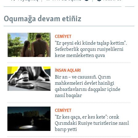
Oqumağa devam etiñiz
CEMİYET
"Er şeyni eki künde taşlap kettim".
Seferberlik qorqusı rusiyelilerni
kene memleketten quva
İNSAN AQLARI
Bir an – ve casussıñ. Qırım
mahkemeleri devlet hainligi
qabaatlavlarını daqqalar içinde
nasıl baqalar
CEMİYET
"Er kes qaça, er kes kete": cenk
Qırımdaki Rusiye turistlerine nasıl
barıp yetti