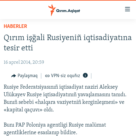
Link
açıqlığı
Esas
HABERLER
mündericege
HABERLER
Qırım işğali Rusiyeniñ iqtisadiyatına
qaytmaq
SİYASET
Baş
tesir etti
İQTİSADİYAT
navigatsiyağa
qaytmaq
16 aprel 2014, 20:59
CEMİYET
Qıdıruvğa
MEDENİYET
Paylaşmaq
VPN-siz oquñız
qaytmaq
İNSAN AQLARI
Rusiye Federatsiyasınıñ iqtisadiyat naziri Aleksey
Ulükayev Rusiye iqtisadiyatınıñ yavaşlamasını tanıdı.
VİDEO
Bunıñ sebebi «halqara vaziyetniñ kerginleşmesi» ve
SÜRET
«kapital qaçuvı» oldı.
BLOGLAR
Bunı PAP Poloniya agentligi Rusiye malümat
FİKİR
agentliklerine esaslanıp bildire.