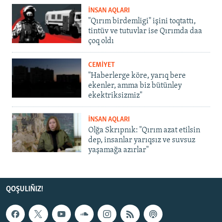
İNSAN AQLARI
"Qırım birdemligi" işini toqtattı,
tintüv ve tutuvlar ise Qırımda daa
çoq oldı
CEMİYET
"Haberlerge köre, yarıq bere
ekenler, amma biz bütünley
ekektriksizmiz"
İNSAN AQLARI
Olğa Skrıpnık: "Qırım azat etilsin
dep, insanlar yarıqsız ve suvsuz
yaşamağa azırlar"
QOŞULIÑIZ!