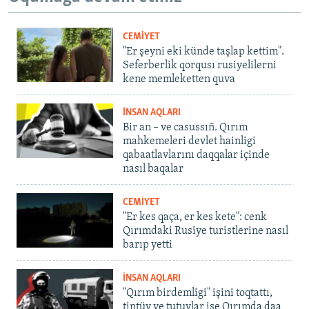
CEMİYET
"Er şeyni eki künde taşlap kettim".
Seferberlik qorqusı rusiyelilerni
kene memleketten quva
İNSAN AQLARI
Bir an – ve casussıñ. Qırım
mahkemeleri devlet hainligi
qabaatlavlarını daqqalar içinde
nasıl baqalar
CEMİYET
"Er kes qaça, er kes kete": cenk
Qırımdaki Rusiye turistlerine nasıl
barıp yetti
İNSAN AQLARI
"Qırım birdemligi" işini toqtattı,
tintüv ve tutuvlar ise Qırımda daa