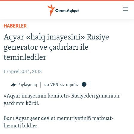
Link
açıqlığı
Esas
HABERLER
mündericege
HABERLER
Aqyar «halq imayesini» Rusiye
qaytmaq
SİYASET
Baş
generator ve çadırları ile
İQTİSADİYAT
navigatsiyağa
teminlediler
qaytmaq
CEMİYET
Qıdıruvğa
15 aprel 2014, 21:18
MEDENİYET
qaytmaq
Paylaşmaq
VPN-siz oquñız
İNSAN AQLARI
«Aqyar imayesiniñ komiteti» Rusiyeden gumanitar
VİDEO
yardımnı kördi.
SÜRET
BLOGLAR
Bunı Aqyar şeer devlet memuriyetiniñ matbuat-
hızmeti bildire.
FİKİR