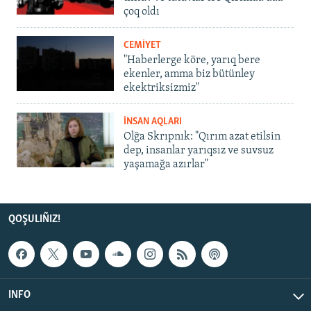
çoq oldı
CEMİYET
"Haberlerge köre, yarıq bere
ekenler, amma biz bütünley
ekektriksizmiz"
İNSAN AQLARI
Olğa Skrıpnık: "Qırım azat etilsin
dep, insanlar yarıqsız ve suvsuz
yaşamağa azırlar"
QOŞULIÑIZ!
INFO