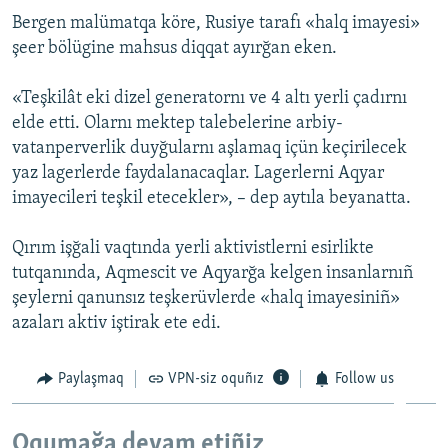
Bergen malümatqa köre, Rusiye tarafı «halq imayesi»
Русский
şeer bölügine mahsus diqqat ayırğan eken.
Українською
«Teşkilât eki dizel generatornı ve 4 altı yerli çadırnı
elde etti. Olarnı mektep talebelerine arbiy-
QOŞULIÑIZ!
vatanperverlik duyğularnı aşlamaq içün keçirilecek
yaz lagerlerde faydalanacaqlar. Lagerlerni Aqyar
imayecileri teşkil etecekler», – dep aytıla beyanatta.
RFE/RS bütün saytları
Qırım işğali vaqtında yerli aktivistlerni esirlikte
tutqanında, Aqmescit ve Aqyarğa kelgen insanlarnıñ
şeylerni qanunsız teşkerüvlerde «halq imayesiniñ»
azaları aktiv iştirak ete edi.
Paylaşmaq
VPN-siz oquñız
Follow us
Oqumağa devam etiñiz