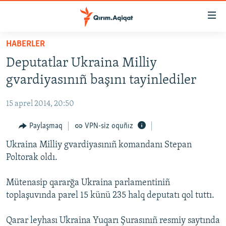
Link
açıqlığı
Esas
HABERLER
mündericege
HABERLER
Deputatlar Ukraina Milliy
qaytmaq
SİYASET
Baş
gvardiyasınıñ başını tayinlediler
İQTİSADİYAT
navigatsiyağa
qaytmaq
15 aprel 2014, 20:50
CEMİYET
Qıdıruvğa
MEDENİYET
Paylaşmaq
VPN-siz oquñız
qaytmaq
İNSAN AQLARI
Ukraina Milliy gvardiyasınıñ komandanı Stepan
Poltorak oldı.
VİDEO
SÜRET
Mütenasip qararğa Ukraina parlamentiniñ
toplaşuvında parel 15 künü 235 halq deputatı qol tuttı.
BLOGLAR
FİKİR
Qarar leyhası Ukraina Yuqarı Şurasınıñ resmiy saytında