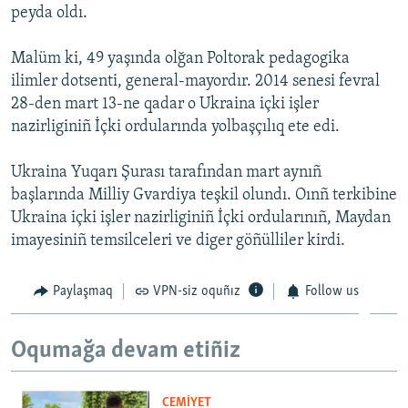
peyda oldı.
Русский
Malüm ki, 49 yaşında olğan Poltorak pedagogika
Українською
ilimler dotsenti, general-mayordır. 2014 senesi fevral
28-den mart 13-ne qadar o Ukraina içki işler
QOŞULIÑIZ!
nazirliginiñ İçki ordularında yolbaşçılıq ete edi.
Ukraina Yuqarı Şurası tarafından mart aynıñ
başlarında Milliy Gvardiya teşkil olundı. Oınñ terkibine
RFE/RS bütün saytları
Ukraina içki işler nazirliginiñ İçki ordularınıñ, Maydan
imayesiniñ temsilceleri ve diger göñülliler kirdi.
Paylaşmaq
VPN-siz oquñız
Follow us
Oqumağa devam etiñiz
CEMİYET