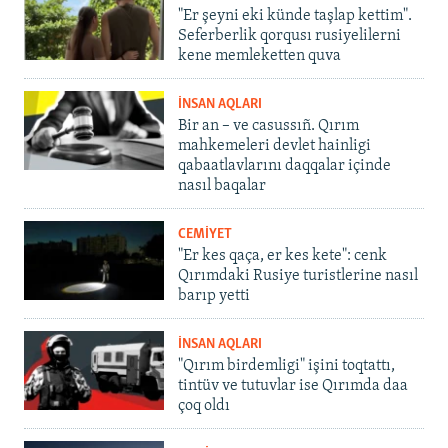
"Er şeyni eki künde taşlap kettim".
Seferberlik qorqusı rusiyelilerni
kene memleketten quva
İNSAN AQLARI
Bir an – ve casussıñ. Qırım
mahkemeleri devlet hainligi
qabaatlavlarını daqqalar içinde
nasıl baqalar
CEMİYET
"Er kes qaça, er kes kete": cenk
Qırımdaki Rusiye turistlerine nasıl
barıp yetti
İNSAN AQLARI
"Qırım birdemligi" işini toqtattı,
tintüv ve tutuvlar ise Qırımda daa
çoq oldı