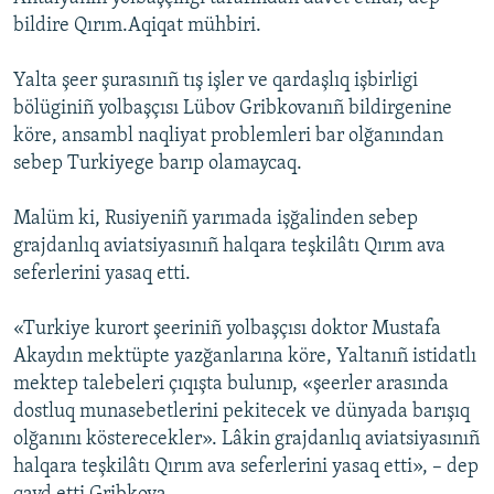
bildire Qırım.Aqiqat mühbiri.
Русский
Українською
Yalta şeer şurasınıñ tış işler ve qardaşlıq işbirligi
bölüginiñ yolbaşçısı Lübov Gribkovanıñ bildirgenine
köre, ansambl naqliyat problemleri bar olğanından
QOŞULIÑIZ!
sebep Turkiyege barıp olamaycaq.
Malüm ki, Rusiyeniñ yarımada işğalinden sebep
RFE/RS bütün saytları
grajdanlıq aviatsiyasınıñ halqara teşkilâtı Qırım ava
seferlerini yasaq etti.
«Turkiye kurort şeeriniñ yolbaşçısı doktor Mustafa
Akaydın mektüpte yazğanlarına köre, Yaltanıñ istidatlı
mektep talebeleri çıqışta bulunıp, «şeerler arasında
dostluq munasebetlerini pekitecek ve dünyada barışıq
olğanını kösterecekler». Lâkin grajdanlıq aviatsiyasınıñ
halqara teşkilâtı Qırım ava seferlerini yasaq etti», – dep