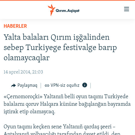
Link
açıqlığı
Esas
HABERLER
mündericege
HABERLER
Yalta balaları Qırım işğalinden
qaytmaq
SİYASET
Baş
sebep Turkiyege festivalge barıp
İQTİSADİYAT
navigatsiyağa
olamaycaqlar
qaytmaq
CEMİYET
Qıdıruvğa
14 aprel 2014, 21:03
MEDENİYET
qaytmaq
Paylaşmaq
VPN-siz oquñız
İNSAN AQLARI
«Çernomoroçki» Yaltanıñ belli oyun taqımı Turkiyede
VİDEO
balalarnı qoruv Halqara kününe bağışlanğan bayramda
SÜRET
iştirak etip olamaycaq.
BLOGLAR
Oyun taqımı keçken sene Yaltanıñ qardaş şeeri –
FİKİR
Antalyanıñ yolbaşçılığı tarafından davet etildi, dep