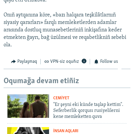
qayd etti Gribkova.
Onıñ aytqanına köre, «bazı halqara teşkilâtlarnıñ
siyasiy qararları» farqlı memleketlerden adamlar
arasında dostluq munasebetleriniñ inkişafına keder
etmekten ğayrı, bağ üzülmesi ve reqabetlikniñ sebebi
ola.
Paylaşmaq
VPN-siz oquñız
Follow us
Oqumağa devam etiñiz
CEMİYET
"Er şeyni eki künde taşlap kettim".
Seferberlik qorqusı rusiyelilerni
kene memleketten quva
İNSAN AQLARI