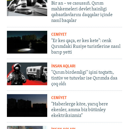
Bir an – ve casussıñ. Qırım
mahkemeleri devlet hainligi
qabaatlavlarını daqqalar içinde
nasıl baqalar
CEMİYET
"Er kes qaça, er kes kete": cenk
Qırımdaki Rusiye turistlerine nasıl
barıp yetti
İNSAN AQLARI
"Qırım birdemligi" işini toqtattı,
tintüv ve tutuvlar ise Qırımda daa
çoq oldı
CEMİYET
"Haberlerge köre, yarıq bere
ekenler, amma biz bütünley
ekektriksizmiz"