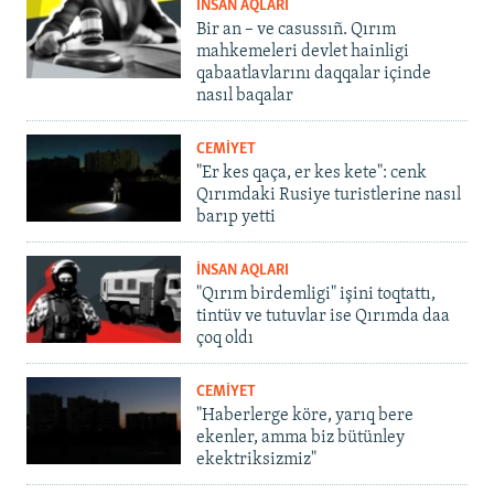
İNSAN AQLARI
Bir an – ve casussıñ. Qırım
mahkemeleri devlet hainligi
qabaatlavlarını daqqalar içinde
nasıl baqalar
CEMİYET
"Er kes qaça, er kes kete": cenk
Qırımdaki Rusiye turistlerine nasıl
barıp yetti
İNSAN AQLARI
"Qırım birdemligi" işini toqtattı,
tintüv ve tutuvlar ise Qırımda daa
çoq oldı
CEMİYET
"Haberlerge köre, yarıq bere
ekenler, amma biz bütünley
ekektriksizmiz"