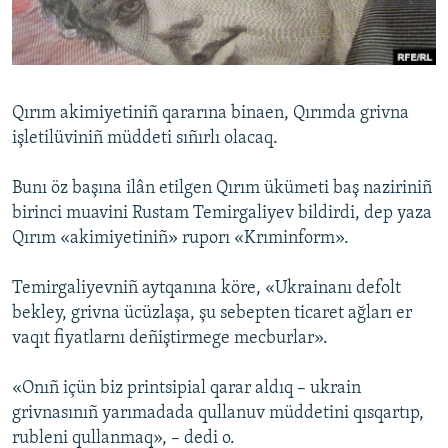
Русский
Українською
Qırım akimiyetiniñ qararına binaen, Qırımda grivna
QOŞULIÑIZ!
işletilüviniñ müddeti sıñırlı olacaq.
Bunı öz başına ilân etilgen Qırım ükümeti baş naziriniñ
birinci muavini Rustam Temirgaliyev bildirdi, dep yaza
RFE/RS bütün saytları
Qırım «akimiyetiniñ» ruporı «Krıminform».
Temirgaliyevniñ aytqanına köre, «Ukrainanı defolt
bekley, grivna ücüzlaşa, şu sebepten ticaret ağları er
vaqıt fiyatlarnı deñiştirmege mecburlar».
«Onıñ içün biz printsipial qarar aldıq – ukrain
grivnasınıñ yarımadada qullanuv müddetini qısqartıp,
rubleni qullanmaq», – dedi o.