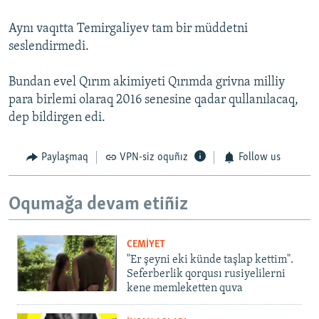
Aynı vaqıtta Temirgaliyev tam bir müddetni
seslendirmedi.
Bundan evel Qırım akimiyeti Qırımda grivna milliy
para birlemi olaraq 2016 senesine qadar qullanılacaq,
dep bildirgen edi.
Paylaşmaq
VPN-siz oquñız
Follow us
Oqumağa devam etiñiz
CEMİYET
"Er şeyni eki künde taşlap kettim".
Seferberlik qorqusı rusiyelilerni
kene memleketten quva