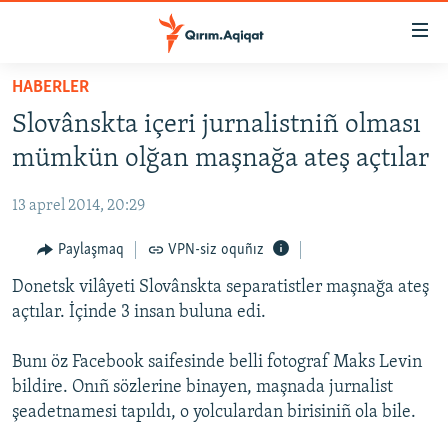
Link
açıqlığı
Esas
HABERLER
mündericege
HABERLER
Slovânskta içeri jurnalistniñ olması
qaytmaq
SİYASET
Baş
mümkün olğan maşnağa ateş açtılar
İQTİSADİYAT
navigatsiyağa
qaytmaq
13 aprel 2014, 20:29
CEMİYET
Qıdıruvğa
MEDENİYET
Paylaşmaq
VPN-siz oquñız
qaytmaq
İNSAN AQLARI
Donetsk vilâyeti Slovânskta separatistler maşnağa ateş
açtılar. İçinde 3 insan buluna edi.
VİDEO
SÜRET
Bunı öz Facebook saifesinde belli fotograf Maks Levіn
bildire. Onıñ sözlerine binayen, maşnada jurnalist
BLOGLAR
şeadetnamesi tapıldı, o yolculardan birisiniñ ola bile.
FİKİR