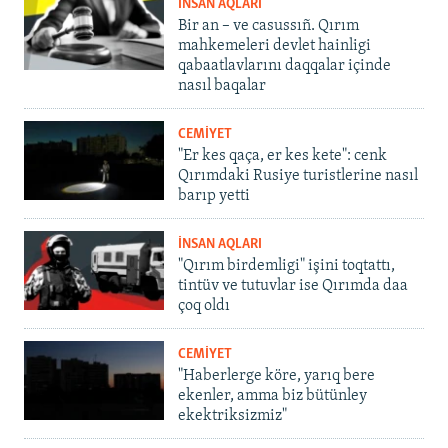
İNSAN AQLARI
Bir an – ve casussıñ. Qırım
mahkemeleri devlet hainligi
qabaatlavlarını daqqalar içinde
nasıl baqalar
CEMİYET
"Er kes qaça, er kes kete": cenk
Qırımdaki Rusiye turistlerine nasıl
barıp yetti
İNSAN AQLARI
"Qırım birdemligi" işini toqtattı,
tintüv ve tutuvlar ise Qırımda daa
çoq oldı
CEMİYET
"Haberlerge köre, yarıq bere
ekenler, amma biz bütünley
ekektriksizmiz"