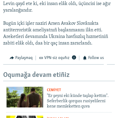
Levin qayd ete ki, eki insan elâk oldı, üçüncisi ise ağır
Русский
yaralanğandır.
Українською
Bugün içki işler naziri Arsen Avakov Slovânskta
antiterroristik ameliyatnıñ başlanmasını ilân etti.
QOŞULIÑIZ!
Areketleri devamında Ukraina havfsızlıq hızmetiniñ
zabiti elâk oldı, daa bir qaç insan zararlandı.
RFE/RS bütün saytları
Paylaşmaq
VPN-siz oquñız
Follow us
Oqumağa devam etiñiz
CEMİYET
"Er şeyni eki künde taşlap kettim".
Seferberlik qorqusı rusiyelilerni
kene memleketten quva