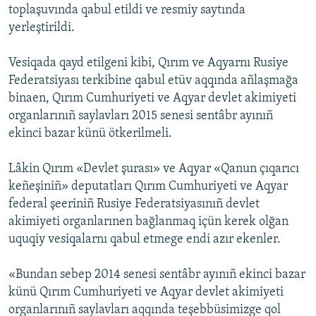
toplaşuvında qabul etildi ve resmiy saytında
Русский
yerleştirildi.
Українською
Vesiqada qayd etilgeni kibi, Qırım ve Aqyarnı Rusiye
Federatsiyası terkibine qabul etüv aqqında añlaşmağa
QOŞULIÑIZ!
binaen, Qırım Cumhuriyeti ve Aqyar devlet akimiyeti
organlarınıñ saylavları 2015 senesi sentâbr ayınıñ
ekinci bazar künü ötkerilmeli.
RFE/RS bütün saytları
Lâkin Qırım «Devlet şurası» ve Aqyar «Qanun çıqarıcı
keñeşiniñ» deputatları Qırım Cumhuriyeti ve Aqyar
federal şeeriniñ Rusiye Federatsiyasınıñ devlet
akimiyeti organlarınen bağlanmaq içün kerek olğan
uquqiy vesiqalarnı qabul etmege endi azır ekenler.
«Bundan sebep 2014 senesi sentâbr ayınıñ ekinci bazar
künü Qırım Cumhuriyeti ve Aqyar devlet akimiyeti
organlarınıñ saylavları aqqında teşebbüsimizge qol