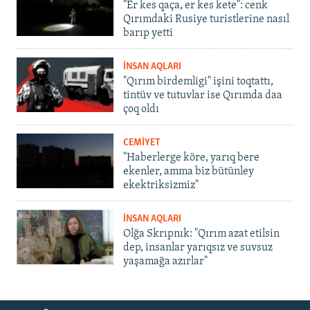
"Er kes qaça, er kes kete": cenk
Qırımdaki Rusiye turistlerine nasıl
barıp yetti
İNSAN AQLARI
"Qırım birdemligi" işini toqtattı,
tintüv ve tutuvlar ise Qırımda daa
çoq oldı
CEMİYET
"Haberlerge köre, yarıq bere
ekenler, amma biz bütünley
ekektriksizmiz"
İNSAN AQLARI
Olğa Skrıpnık: "Qırım azat etilsin
dep, insanlar yarıqsız ve suvsuz
yaşamağa azırlar"