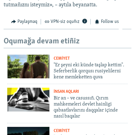
tutmañıznı isteymiz», – aytıla beyanatta.
Paylaşmaq
VPN-siz oquñız
Follow us
Oqumağa devam etiñiz
CEMİYET
"Er şeyni eki künde taşlap kettim".
Seferberlik qorqusı rusiyelilerni
kene memleketten quva
İNSAN AQLARI
Bir an – ve casussıñ. Qırım
mahkemeleri devlet hainligi
qabaatlavlarını daqqalar içinde
nasıl baqalar
CEMİYET