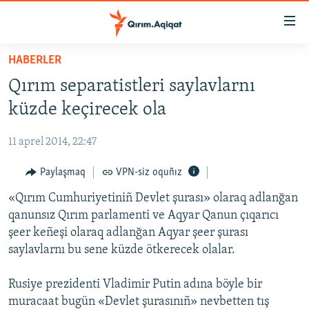
Link
açıqlığı
Esas
HABERLER
mündericege
HABERLER
Qırım separatistleri saylavlarnı
qaytmaq
SİYASET
Baş
küzde keçirecek ola
İQTİSADİYAT
navigatsiyağa
qaytmaq
11 aprel 2014, 22:47
CEMİYET
Qıdıruvğa
MEDENİYET
Paylaşmaq
VPN-siz oquñız
qaytmaq
İNSAN AQLARI
«Qırım Cumhuriyetiniñ Devlet şurası» olaraq adlanğan
qanunsız Qırım parlamenti ve Aqyar Qanun çıqarıcı
VİDEO
şeer keñeşi olaraq adlanğan Aqyar şeer şurası
SÜRET
saylavlarnı bu sene küzde ötkerecek olalar.
BLOGLAR
Rusiye prezidenti Vladimir Putin adına böyle bir
FİKİR
muracaat bugün «Devlet şurasınıñ» nevbetten tış