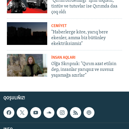
"Qırım birdemligi" işini toqtattı,
tintüv ve tutuvlar ise Qırımda daa
çoq oldı
CEMİYET
"Haberlerge köre, yarıq bere
ekenler, amma biz bütünley
ekektriksizmiz"
İNSAN AQLARI
Olğa Skrıpnık: "Qırım azat etilsin
dep, insanlar yarıqsız ve suvsuz
yaşamağa azırlar"
QOŞULIÑIZ!