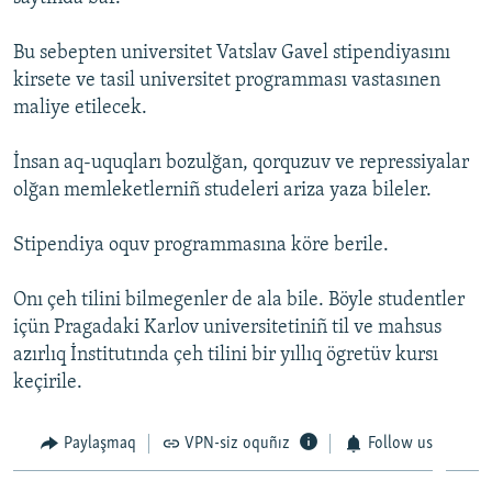
Русский
Bu sebepten universitet Vatslav Gavel stipendiyasını
Українською
kirsete ve tasil universitet programması vastasınen
maliye etilecek.
QOŞULIÑIZ!
İnsan aq-uquqları bozulğan, qorquzuv ve repressiyalar
olğan memleketlerniñ studeleri ariza yaza bileler.
RFE/RS bütün saytları
Stipendiya oquv programmasına köre berile.
Onı çeh tilini bilmegenler de ala bile. Böyle studentler
içün Pragadaki Karlov universitetiniñ til ve mahsus
azırlıq İnstitutında çeh tilini bir yıllıq ögretüv kursı
keçirile.
Paylaşmaq
VPN-siz oquñız
Follow us