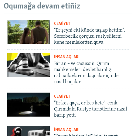
Oqumağa devam etiñiz
CEMİYET
"Er şeyni eki künde taşlap kettim".
Seferberlik qorqusı rusiyelilerni
kene memleketten quva
İNSAN AQLARI
Bir an – ve casussıñ. Qırım
mahkemeleri devlet hainligi
qabaatlavlarını daqqalar içinde
nasıl baqalar
CEMİYET
"Er kes qaça, er kes kete": cenk
Qırımdaki Rusiye turistlerine nasıl
barıp yetti
İNSAN AQLARI