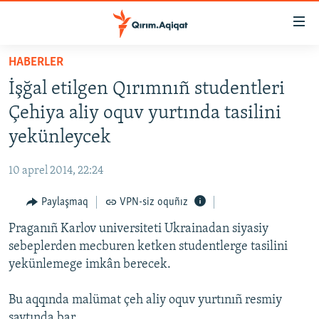
Link
açıqlığı
Esas
HABERLER
mündericege
HABERLER
İşğal etilgen Qırımnıñ studentleri
qaytmaq
SİYASET
Baş
Çehiya aliy oquv yurtında tasilini
İQTİSADİYAT
navigatsiyağa
yekünleycek
qaytmaq
CEMİYET
Qıdıruvğa
10 aprel 2014, 22:24
MEDENİYET
qaytmaq
Paylaşmaq
VPN-siz oquñız
İNSAN AQLARI
Praganıñ Karlov universiteti Ukrainadan siyasiy
VİDEO
sebeplerden mecburen ketken studentlerge tasilini
SÜRET
yekünlemege imkân berecek.
BLOGLAR
Bu aqqında malümat çeh aliy oquv yurtınıñ resmiy
FİKİR
saytında bar.