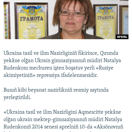
Русский
Українською
QOŞULIÑIZ!
Ukraina tasil ve ilim Nazirliginiñ fikirince, Qırımda
yekâne olğan Ukrain gimnaziyasınıñ müdiri Natalya
RFE/RS bütün saytları
Rudenkonı mecburen işten boşatuv yerli «Rusiye
akimiyetiniñ» repressiya ifadelenmesidir.
Bunıñ kibi beyanat nazirlikniñ resmiy saytında
yerleştirildi.
«Ukraina tasil ve ilim Nazirligini Aqmescitte yekâne
olğan ukrain mektep-gimnaziyasınıñ müdiri Natalya
Rudenkonıñ 2014 senesi aprelniñ 10-da «Aksönovnıñ