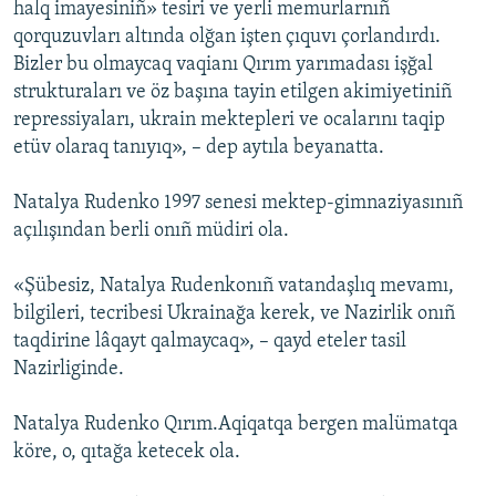
halq imayesiniñ» tesiri ve yerli memurlarnıñ
qorquzuvları altında olğan işten çıquvı çorlandırdı.
Bizler bu olmaycaq vaqianı Qırım yarımadası işğal
strukturaları ve öz başına tayin etilgen akimiyetiniñ
repressiyaları, ukrain mektepleri ve ocalarını taqip
etüv olaraq tanıyıq», – dep aytıla beyanatta.
Natalya Rudenko 1997 senesi mektep-gimnaziyasınıñ
açılışından berli onıñ müdiri ola.
«Şübesiz, Natalya Rudenkonıñ vatandaşlıq mevamı,
bilgileri, tecribesi Ukrainağa kerek, ve Nazirlik onıñ
taqdirine lâqayt qalmaycaq», – qayd eteler tasil
Nazirliginde.
Natalya Rudenko Qırım.Aqiqatqa bergen malümatqa
köre, o, qıtağa ketecek ola.