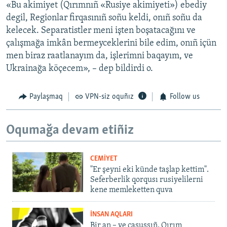
«Bu akimiyet (Qırımnıñ «Rusiye akimiyeti») ebediy
degil, Regionlar firqasınıñ soñu keldi, onıñ soñu da
kelecek. Separatistler meni işten boşatacağını ve
çalışmağa imkân bermeyceklerini bile edim, onıñ içün
men biraz raatlanayım da, işlerimni baqayım, ve
Ukrainağa köçecem», – dep bildirdi o.
Paylaşmaq
VPN-siz oquñız
Follow us
Oqumağa devam etiñiz
CEMİYET
"Er şeyni eki künde taşlap kettim".
Seferberlik qorqusı rusiyelilerni
kene memleketten quva
İNSAN AQLARI
Bir an – ve casussıñ. Qırım