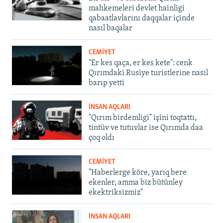
mahkemeleri devlet hainligi
qabaatlavlarını daqqalar içinde
nasıl baqalar
CEMİYET
"Er kes qaça, er kes kete": cenk
Qırımdaki Rusiye turistlerine nasıl
barıp yetti
İNSAN AQLARI
"Qırım birdemligi" işini toqtattı,
tintüv ve tutuvlar ise Qırımda daa
çoq oldı
CEMİYET
"Haberlerge köre, yarıq bere
ekenler, amma biz bütünley
ekektriksizmiz"
İNSAN AQLARI