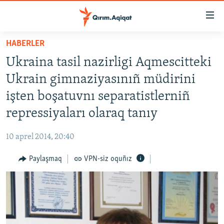
Link
açıqlığı
Esas
HABERLER
mündericege
HABERLER
Ukraina tasil nazirligi Aqmescitteki
qaytmaq
SİYASET
Baş
Ukrain gimnaziyasınıñ müdirini
İQTİSADİYAT
navigatsiyağa
işten boşatuvnı separatistlerniñ
qaytmaq
CEMİYET
repressiyaları olaraq tanıy
Qıdıruvğa
MEDENİYET
qaytmaq
10 aprel 2014, 20:40
İNSAN AQLARI
Paylaşmaq
VPN-siz oquñız
VİDEO
SÜRET
BLOGLAR
FİKİR