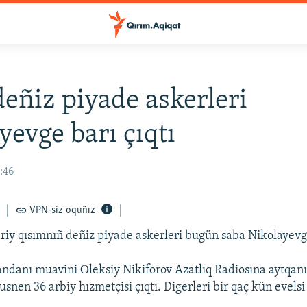
deñiz piyade askerleri
yevge barı çıqtı
9:46
VPN-siz oquñız
riy qısımnıñ deñiz piyade askerleri bugün saba Nikolayevge
danı muavini Оleksiy Nikiforov Azatlıq Radiosına aytqanı 
snen 36 arbiy hızmetçisi çıqtı. Digerleri bir qaç kün evelsi