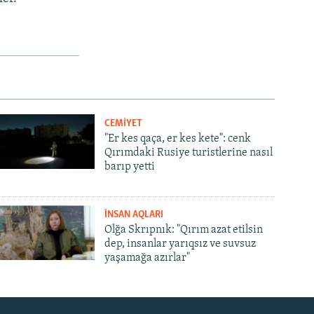
CEMİYET
"Er kes qaça, er kes kete": cenk
Qırımdaki Rusiye turistlerine nasıl
barıp yetti
İNSAN AQLARI
Olğa Skrıpnık: "Qırım azat etilsin
dep, insanlar yarıqsız ve suvsuz
yaşamağa azırlar"