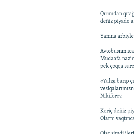
Qırımdan qıtağ
deñiz piyade as
Yanına arbiyler
Avtobusnıñ icar
Mudaafa naziri
pek çoqqa süre
«Yahşı barıp ç
vesiqalarımıznı
Nikiforov.
Keriç deñiz pi
Olarnı vaqtınca
Olar şimdi iler