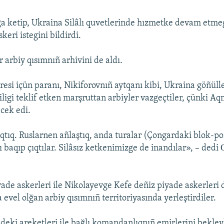
a ketip, Ukraina Silâlı quvetlerinde hızmetke devam etme
keri istegini bildirdi.
 arbiy qısımnıñ arhivini de aldı.
esi içün paranı, Nikiforovnıñ aytqanı kibi, Ukraina göñüller
ligi teklif etken marşruttan arbiyler vazgeçtiler, çünki Aq
cek edi.
ıqtıq. Ruslarnen añlaştıq, anda turalar (Çongardaki blok-po
 baqıp çıqtılar. Silâsız ketkenimizge de inandılar», – dedi 
yade askerleri ile Nikolayevge Kefe deñiz piyade askerleri 
 evel olğan arbiy qısımnıñ territoriyasında yerleştirdiler.
ideki areketleri ile bağlı komandanlıqnıñ emirlerini bekley