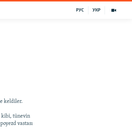
РУС
УКР
 keldiler.
kibi, tünevin
 poyezd vastası