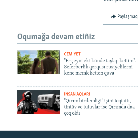
Paylaşmaq
Oqumağa devam etiñiz
CEMİYET
"Er şeyni eki künde taşlap kettim".
Seferberlik qorqusı rusiyelilerni
kene memleketten quva
İNSAN AQLARI
"Qırım birdemligi" işini toqtattı,
tintüv ve tutuvlar ise Qırımda daa
çoq oldı
Русский