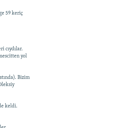
ge 59 keriç
i cıydılar.
mescitten yol
stında). Bizim
Оleksiy
de keldi.
ler.