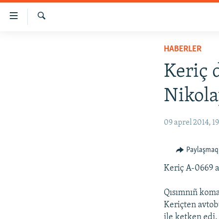
Link
açıqlığı
Qıdırmaq
Esas
HABERLER
HABERLER
mündericege
SİYASET
qaytmaq
Keriç 
Baş
İQTİSADİYAT
navigatsiyağa
Nikola
CEMİYET
qaytmaq
Qıdıruvğa
MEDENİYET
09 aprel 2014, 1
qaytmaq
İNSAN AQLARI
VİDEO
Paylaşmaq
SÜRET
Keriç A-0669 a
BLOGLAR
Qısımnıñ koman
FİKİR
Keriçten avtobu
ile ketken edi.