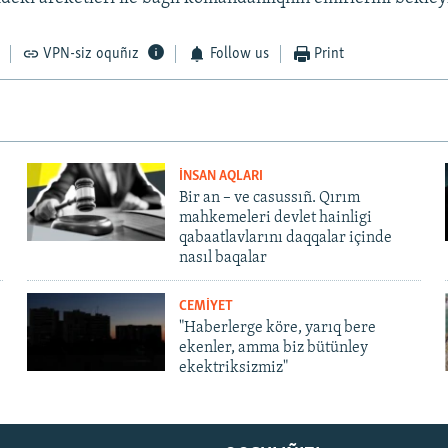
VPN-siz oquñız
Follow us
Print
İNSAN AQLARI
Bir an – ve casussıñ. Qırım
mahkemeleri devlet hainligi
qabaatlavlarını daqqalar içinde
nasıl baqalar
CEMİYET
"Haberlerge köre, yarıq bere
ekenler, amma biz bütünley
ekektriksizmiz"