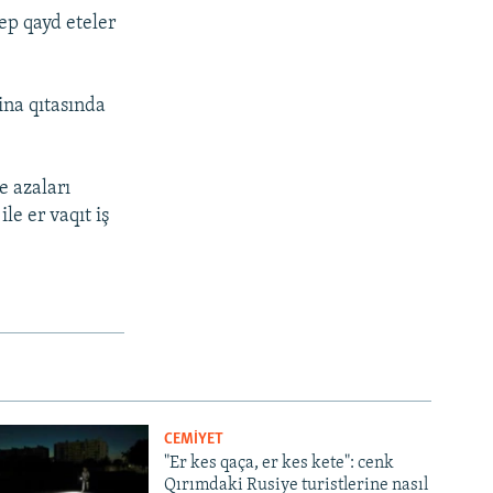
ep qayd eteler
ina qıtasında
e azaları
e er vaqıt iş
CEMİYET
"Er kes qaça, er kes kete": cenk
Qırımdaki Rusiye turistlerine nasıl