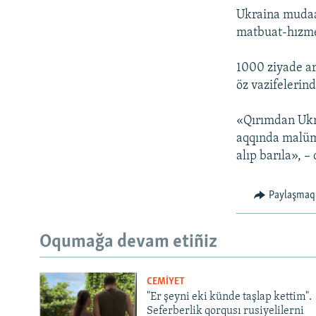
Ukraina mudaaf
matbuat-hızme
1000 ziyade ar
öz vazifelerind
«Qırımdan Ukra
aqqında malüma
alıp barıla», –
Paylaşmaq
Oqumağa devam etiñiz
CEMİYET
"Er şeyni eki künde taşlap kettim".
Seferberlik qorqusı rusiyelilerni