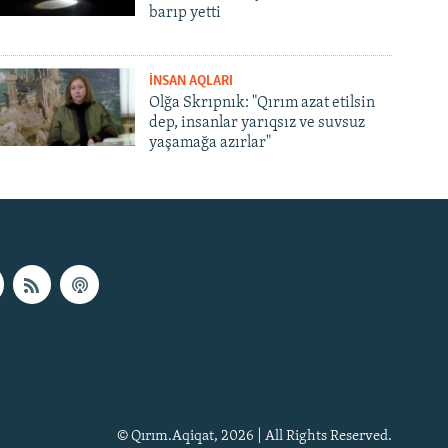
barıp yetti
İNSAN AQLARI
Olğa Skrıpnık: "Qırım azat etilsin
dep, insanlar yarıqsız ve suvsuz
yaşamağa azırlar"
© Qırım.Aqiqat, 2026 | All Rights Reserved.