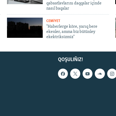
qabaatlavlarını daqqalar içinde
nasıl baqalar
CEMİYET
"Haberlerge köre, yarıq bere
ekenler, amma biz bütünley
ekektriksizmiz"
QOŞULIÑIZ!