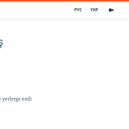
РУС
УКР
ş
k yerlerge endi