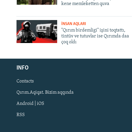
kene memleketten quva
İNSAN AQLARI
"Qırım birdemligi" işini toqtattı,
tintüv ve tutuvlar ise Qırımda daa
çoq oldı
Русский
Українською
INFO
Contacts
QOŞULIÑIZ!
Qırım.Aqiqat. Bizim aqqında
Android | iOS
RSS
RFE/RS bütün saytları