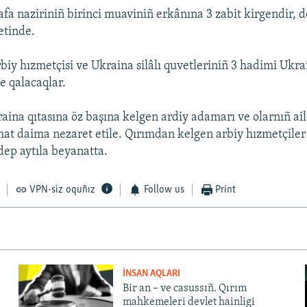
a naziriniñ birinci muaviniñ erkânına 3 zabit kirgendir, d
tinde.
biy hızmetçisi ve Ukraina silâlı quvetleriniñ 3 hadimi Ukra
e qalacaqlar.
ina qıtasına öz başına kelgen ardiy adamarı ve olarnıñ ail
t daima nezaret etile. Qırımdan kelgen arbiy hızmetçiler il
 dep aytıla beyanatta.
VPN-siz oquñız
Follow us
Print
İNSAN AQLARI
Bir an – ve casussıñ. Qırım
mahkemeleri devlet hainligi