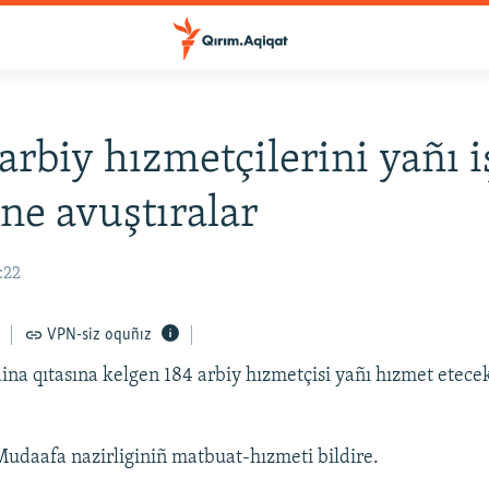
arbiy hızmetçilerini yañı i
ine avuştıralar
:22
VPN-siz oquñız
na qıtasına kelgen 184 arbiy hızmetçisi yañı hızmet etece
udaafa nazirliginiñ matbuat-hızmeti bildire.