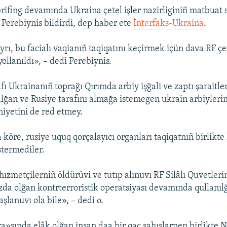
rifing devamında Ukraina çetel işler nazirliginiñ matbuat 
Perebiynis bildirdi, dep haber ete
İnterfaks-Ukraina
.
ı, bu facialı vaqianıñ taqiqatını keçirmek içün dava RF çet
yollanıldı», – dedi Perebiynis.
afı Ukrainanıñ toprağı Qırımda arbiy işğali ve zaptı şaraitl
alğan ve Rusiye tarafını almağa istemegen ukrain arbiylerin
iyetini de red etmey.
köre, rusiye uquq qorçalayıcı organları taqiqatnıñ birlikte
stermediler.
hızmetçilerniñ öldürüvi ve tutıp alınuvı RF Silâlı Quvetler
da olğan kontrterroristik operatsiyası devamında qullanı
şlanuvı ola bile», – dedi o.
ya»sında elâk olğan insan daa bir qaç şahıslarnen birlikte