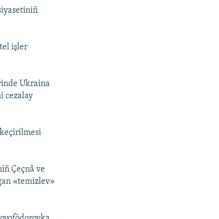
siyasetiniñ
el işler
erinde Ukraina
i cezalay
 keçirilmesi
iniñ Çeçnâ ve
lğan «temizlev»
 Novofödorovka