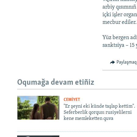
arbiy qısımnıñ
içki işler orga
mecbur ediler.
Yüz bergen adi
sanktsiya – 15 y
Paylaşmaq
Oqumağa devam etiñiz
CEMİYET
"Er şeyni eki künde taşlap kettim".
Seferberlik qorqusı rusiyelilerni
kene memleketten quva