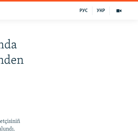
РУС
УКР
ımda
inden
etçisiniñ
ulundı.