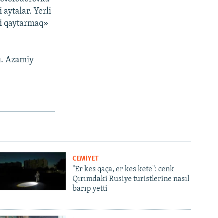
aytalar. Yerli
ini qaytarmaq»
ı. Azamiy
CEMİYET
"Er kes qaça, er kes kete": cenk
Qırımdaki Rusiye turistlerine nasıl
barıp yetti