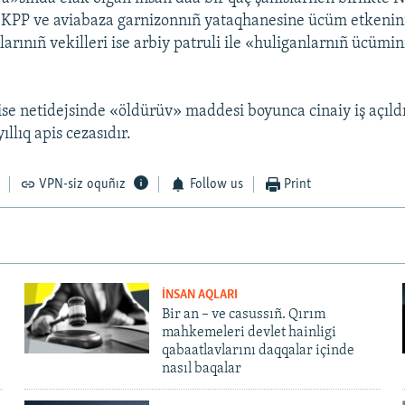
 KPP ve aviabaza garnizonnıñ yataqhanesine ücüm etkenini 
nlarınıñ vekilleri ise arbiy patruli ile «huliganlarnıñ ücüm
se netidejsinde «öldürüv» maddesi boyunca cinaiy iş açıld
ıllıq apis cezasıdır.
VPN-siz oquñız
Follow us
Print
İNSAN AQLARI
Bir an – ve casussıñ. Qırım
mahkemeleri devlet hainligi
qabaatlavlarını daqqalar içinde
nasıl baqalar