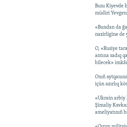
Bunı Kiyevde b
müdiri Yevgen 
«Bundan da ğayr
nazirligine de 
O, «Rusiye tar
antına sadıq q
bilecek» imkân
Onıñ aytqanına 
içün azırlıq kö
«Ukrain arbiy 
Şimaliy Kavkaz
ameliyatınıñ ba
«Qırım militsi