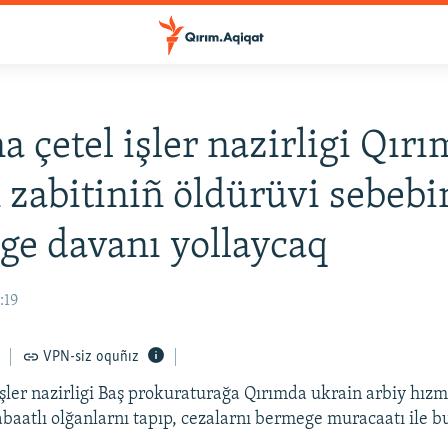
a çetel işler nazirligi Qır
 zabitiniñ öldürüvi sebeb
ge davanı yollaycaq
:19
VPN-siz oquñız
işler nazirligi Baş prokuraturağa Qırımda ukrain arbiy hızm
baatlı olğanlarnı tapıp, cezalarnı bermege muracaatı ile b