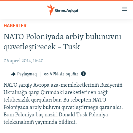
Link
açıqlığı
Esas
HABERLER
mündericege
HABERLER
NATO Poloniyada arbiy bulunuvnı
qaytmaq
SİYASET
Baş
quvetleştirecek – Tusk
İQTİSADİYAT
navigatsiyağa
qaytmaq
06 aprel 2014, 16:40
CEMİYET
Qıdıruvğa
MEDENİYET
Paylaşmaq
VPN-siz oquñız
qaytmaq
İNSAN AQLARI
NATO şarqiy Avropa aza-memleketleriniñ Rusiyeniñ
Ukrainağa qarşı Qırımdaki areketlerinen bağlı
VİDEO
telükesizlik qorquları bar. Bu sebepten NATO
SÜRET
Poloniyada arbiy buluvnı quvetleştirmege qarar aldı.
Bunı Poloniya baş naziri Donald Tusk Poloniya
BLOGLAR
telekanalınıñ yayınında bildirdi.
FİKİR