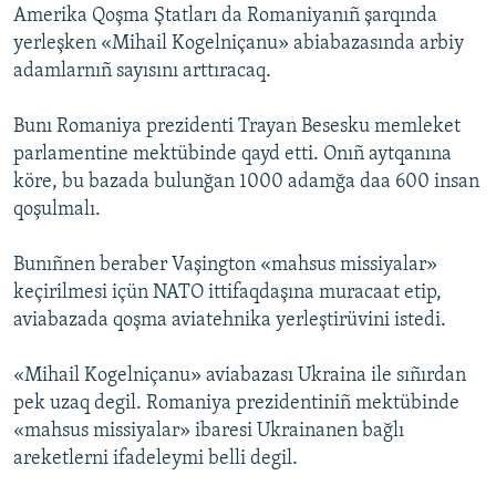
Amerika Qoşma Ştatları da Romaniyanıñ şarqında
Русский
yerleşken «Mihail Kogelniçanu» abiabazasında arbiy
adamlarnıñ sayısını arttıracaq.
Українською
Bunı Romaniya prezidenti Trayan Besesku memleket
QOŞULIÑIZ!
parlamentine mektübinde qayd etti. Onıñ aytqanına
köre, bu bazada bulunğan 1000 adamğa daa 600 insan
qoşulmalı.
RFE/RS bütün saytları
Bunıñnen beraber Vaşington «mahsus missiyalar»
keçirilmesi içün NATO ittifaqdaşına muracaat etip,
aviabazada qoşma aviatehnika yerleştirüvini istedi.
«Mihail Kogelniçanu» aviabazası Ukraina ile sıñırdan
pek uzaq degil. Romaniya prezidentiniñ mektübinde
«mahsus missiyalar» ibaresi Ukrainanen bağlı
areketlerni ifadeleymi belli degil.