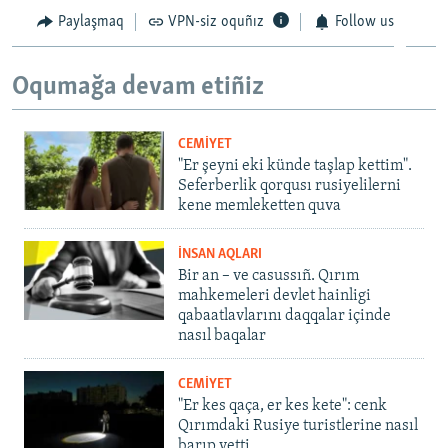
Paylaşmaq
VPN-siz oquñız
Follow us
Oqumağa devam etiñiz
CEMİYET
"Er şeyni eki künde taşlap kettim".
Seferberlik qorqusı rusiyelilerni
kene memleketten quva
İNSAN AQLARI
Bir an – ve casussıñ. Qırım
mahkemeleri devlet hainligi
qabaatlavlarını daqqalar içinde
nasıl baqalar
CEMİYET
"Er kes qaça, er kes kete": cenk
Qırımdaki Rusiye turistlerine nasıl
barıp yetti