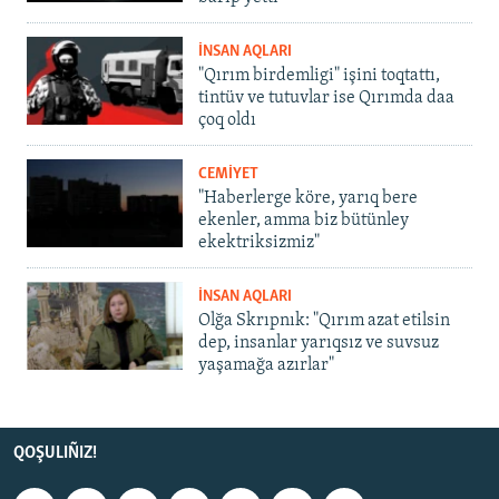
İNSAN AQLARI
"Qırım birdemligi" işini toqtattı,
tintüv ve tutuvlar ise Qırımda daa
çoq oldı
CEMİYET
"Haberlerge köre, yarıq bere
ekenler, amma biz bütünley
ekektriksizmiz"
İNSAN AQLARI
Olğa Skrıpnık: "Qırım azat etilsin
dep, insanlar yarıqsız ve suvsuz
yaşamağa azırlar"
QOŞULIÑIZ!