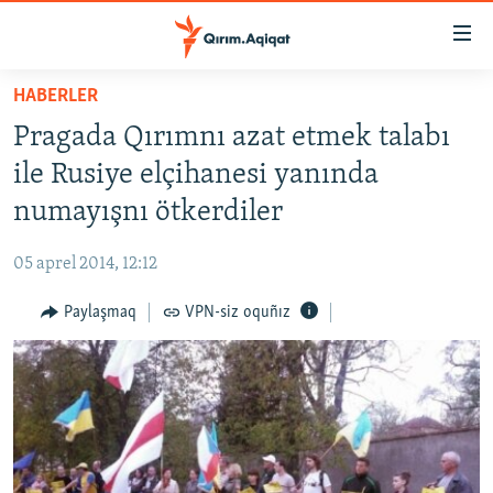
Link
açıqlığı
Esas
HABERLER
mündericege
HABERLER
Pragada Qırımnı azat etmek talabı
qaytmaq
SİYASET
Baş
ile Rusiye elçihanesi yanında
İQTİSADİYAT
navigatsiyağa
numayışnı ötkerdiler
qaytmaq
CEMİYET
Qıdıruvğa
05 aprel 2014, 12:12
MEDENİYET
qaytmaq
Paylaşmaq
VPN-siz oquñız
İNSAN AQLARI
VİDEO
SÜRET
BLOGLAR
FİKİR