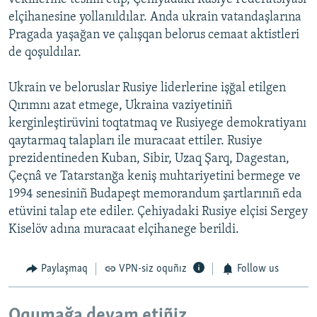
elçihanesine yollanıldılar. Anda ukrain vatandaşlarına
Pragada yaşağan ve çalışqan belorus cemaat aktistleri
de qoşuldılar.
Ukrain ve beloruslar Rusiye liderlerine işğal etilgen
Qırımnı azat etmege, Ukraina vaziyetiniñ
kerginleştirüvini toqtatmaq ve Rusiyege demokratiyanı
qaytarmaq talapları ile muracaat ettiler. Rusiye
prezidentineden Kuban, Sibir, Uzaq Şarq, Dagestan,
Çeçnâ ve Tatarstanğa keniş muhtariyetini bermege ve
1994 senesiniñ Budapeşt memorandum şartlarınıñ eda
etüvini talap ete ediler. Çehiyadaki Rusiye elçisi Sergey
Kiselöv adına muracaat elçihanege berildi.
Paylaşmaq
VPN-siz oquñız
Follow us
Oqumağa devam etiñiz