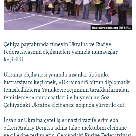
Русский
Українською
QOŞULIÑIZ!
Çehiya paytahtında tünevin Ukraina ve Rusiye
Federatsiyasınıñ elçihaneleri yanında numayışlar
keçirildi.
RFE/RS bütün saytları
Ukraina elçihanesi yanında insanlar ükümtke
lüstratsiyanı keçirmek, «Ukrainanıñ bütün diplomatik
temsilcilliklerni Yanukoviç rejiminiñ tarafdarlarından
temizlemek» muracaatları ile buyurdılar. Söz
Çehiyadaki Ukraina elçihanesi aqqında yürsetile edi.
İnsanlar Ukraina çetel işler naziri vazifelerini eda
etken Andriy Denitsa adına talap mektübini elçihane
vekillerine teslim etip, Çehiyadaki Rusiye Federatsiyası