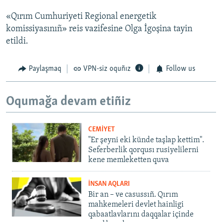
«Qırım Cumhuriyeti Regional energetik
komissiyasınıñ» reis vazifesine Olga İgoşina tayin
etildi.
Paylaşmaq
VPN-siz oquñız
Follow us
Oqumağa devam etiñiz
CEMİYET
"Er şeyni eki künde taşlap kettim".
Seferberlik qorqusı rusiyelilerni
kene memleketten quva
İNSAN AQLARI
Bir an – ve casussıñ. Qırım
mahkemeleri devlet hainligi
qabaatlavlarını daqqalar içinde