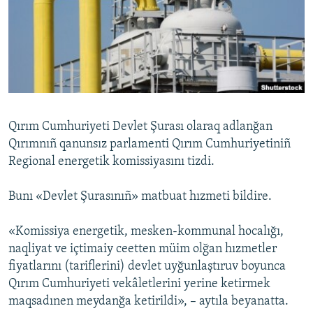
Русский
Українською
QOŞULIÑIZ!
Qırım Cumhuriyeti Devlet Şurası olaraq adlanğan
Qırımnıñ qanunsız parlamenti Qırım Cumhuriyetiniñ
RFE/RS bütün saytları
Regional energetik komissiyasını tizdi.
Bunı «Devlet Şurasınıñ» matbuat hızmeti bildire.
«Komissiya energetik, mesken-kommunal hocalığı,
naqliyat ve içtimaiy ceetten müim olğan hızmetler
fiyatlarını (tariflerini) devlet uyğunlaştıruv boyunca
Qırım Cumhuriyeti vekâletlerini yerine ketirmek
maqsadınen meydanğa ketirildi», – aytıla beyanatta.