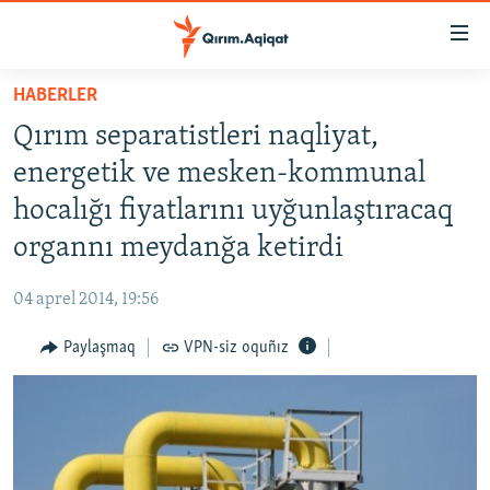
Link
açıqlığı
Esas
HABERLER
mündericege
HABERLER
Qırım separatistleri naqliyat,
qaytmaq
SİYASET
Baş
energetik ve mesken-kommunal
İQTİSADİYAT
navigatsiyağa
hocalığı fiyatlarını uyğunlaştıracaq
qaytmaq
CEMİYET
organnı meydanğa ketirdi
Qıdıruvğa
MEDENİYET
qaytmaq
04 aprel 2014, 19:56
İNSAN AQLARI
Paylaşmaq
VPN-siz oquñız
VİDEO
SÜRET
BLOGLAR
FİKİR