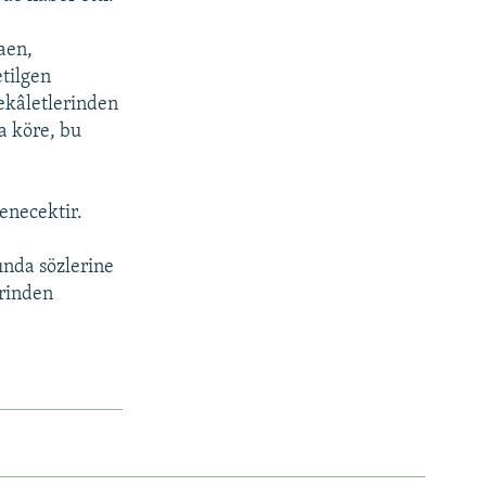
aen,
tilgen
vekâletlerinden
a köre, bu
enecektir.
ında sözlerine
erinden