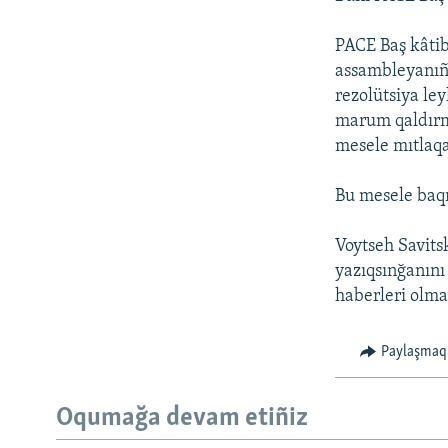
PACE Baş kâti
assambleyanıñ 
rezolütsiya le
marum qaldırma
mesele mıtlaq
Bu mesele baqı
Voytseh Savits
yazıqsınğanını 
haberleri olma
Paylaşmaq
Oqumağa devam etiñiz