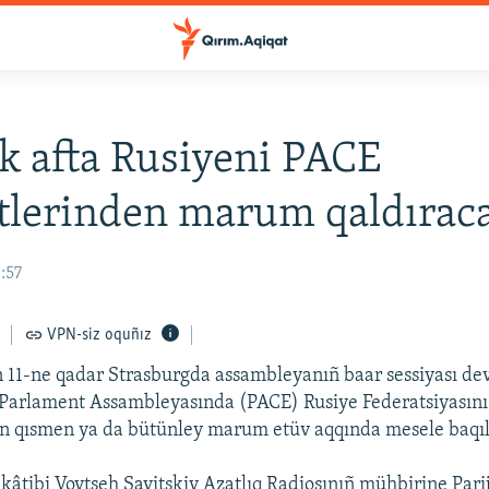
k afta Rusiyeni PACE
tlerinden marum qaldırac
8:57
VPN-siz oquñız
n 11-ne qadar Strasburgda assambleyanıñ baar sessiyası d
 Parlament Assambleyasında (PACE) Rusiye Federatsiyasını
en qısmen ya da bütünley marum etüv aqqında mesele baqı
kâtibi Voytseh Savitskiy Azatlıq Radiosınıñ mühbirine Parij