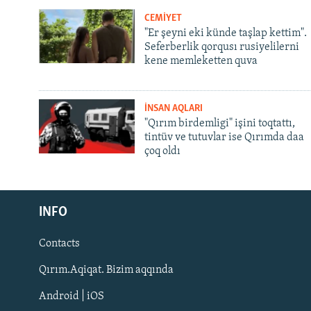
CEMİYET
"Er şeyni eki künde taşlap kettim".
Seferberlik qorqusı rusiyelilerni
kene memleketten quva
İNSAN AQLARI
"Qırım birdemligi" işini toqtattı,
tintüv ve tutuvlar ise Qırımda daa
çoq oldı
Русский
Українською
INFO
Contacts
QOŞULIÑIZ!
Qırım.Aqiqat. Bizim aqqında
Android | iOS