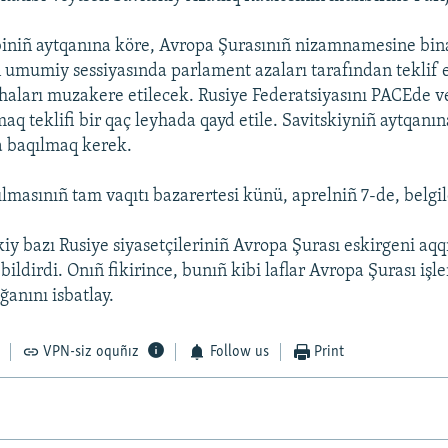
biniñ aytqanına köre, Avropa Şurasınıñ nizamnamesine bin
umumiy sessiyasında parlament azaları tarafından teklif e
yhaları muzakere etilecek. Rusiye Federatsiyasını PACEde 
q teklifi bir qaç leyhada qayd etile. Savitskiyniñ aytqanın
a baqılmaq kerek.
lmasınıñ tam vaqıtı bazarertesi künü, aprelniñ 7-de, belgil
kiy bazı Rusiye siyasetçileriniñ Avropa Şurası eskirgeni aqq
bildirdi. Onıñ fikirince, bunıñ kibi laflar Avropa Şurası işl
ğanını isbatlay.
VPN-siz oquñız
Follow us
Print