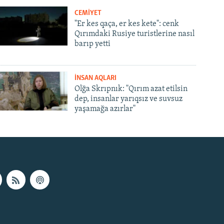
CEMİYET
"Er kes qaça, er kes kete": cenk
Qırımdaki Rusiye turistlerine nasıl
barıp yetti
İNSAN AQLARI
Olğa Skrıpnık: "Qırım azat etilsin
dep, insanlar yarıqsız ve suvsuz
yaşamağa azırlar"