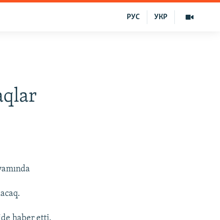
РУС
УКР
aqlar
evamında
lacaq.
de haber etti.