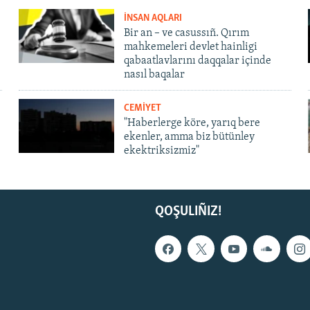
İNSAN AQLARI
Bir an – ve casussıñ. Qırım
mahkemeleri devlet hainligi
qabaatlavlarını daqqalar içinde
nasıl baqalar
CEMİYET
"Haberlerge köre, yarıq bere
ekenler, amma biz bütünley
ekektriksizmiz"
QOŞULIÑIZ!