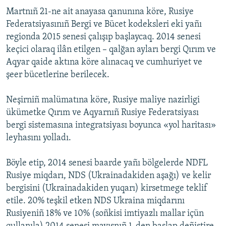
Martnıñ 21-ne ait anayasa qanunına köre, Rusiye
Русский
Federatsiyasınıñ Bergi ve Bücet kodeksleri eki yañı
Українською
regionda 2015 senesi çalışıp başlaycaq. 2014 senesi
keçici olaraq ilân etilgen – qalğan ayları bergi Qırım ve
Aqyar qaide aktına köre alınacaq ve cumhuriyet ve
QOŞULIÑIZ!
şeer bücetlerine berilecek.
Neşirniñ malümatına köre, Rusiye maliye nazirligi
RFE/RS bütün saytları
ükümetke Qırım ve Aqyarnıñ Rusiye Federatsiyası
bergi sistemasına integratsiyası boyunca «yol haritası»
leyhasını yolladı.
Böyle etip, 2014 senesi baarde yañı bölgelerde NDFL
Rusiye miqdarı, NDS (Ukrainadakiden aşağı) ve kelir
bergisini (Ukrainadakiden yuqarı) kirsetmege teklif
etile. 20% teşkil etken NDS Ukraina miqdarını
Rusiyeniñ 18% ve 10% (soñkisi imtiyazlı mallar içün