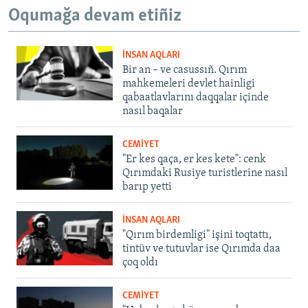
Oqumağa devam etiñiz
İNSAN AQLARI
Bir an – ve casussıñ. Qırım
mahkemeleri devlet hainligi
qabaatlavlarını daqqalar içinde
nasıl baqalar
CEMİYET
"Er kes qaça, er kes kete": cenk
Qırımdaki Rusiye turistlerine nasıl
barıp yetti
İNSAN AQLARI
"Qırım birdemligi" işini toqtattı,
tintüv ve tutuvlar ise Qırımda daa
çoq oldı
CEMİYET