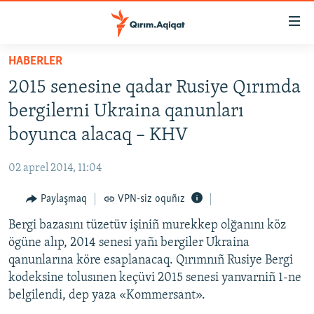
Link
açıqlığı
Esas
HABERLER
mündericege
HABERLER
2015 senesine qadar Rusiye Qırımda
qaytmaq
SİYASET
Baş
bergilerni Ukraina qanunları
İQTİSADİYAT
navigatsiyağa
boyunca alacaq – KHV
qaytmaq
CEMİYET
Qıdıruvğa
02 aprel 2014, 11:04
MEDENİYET
qaytmaq
Paylaşmaq
VPN-siz oquñız
İNSAN AQLARI
Bergi bazasını tüzetüv işiniñ murekkep olğanını köz
VİDEO
ögüne alıp, 2014 senesi yañı bergiler Ukraina
SÜRET
qanunlarına köre esaplanacaq. Qırımnıñ Rusiye Bergi
BLOGLAR
kodeksine tolusınen keçüvi 2015 senesi yanvarniñ 1-ne
belgilendi, dep yaza «Kommersant».
FİKİR