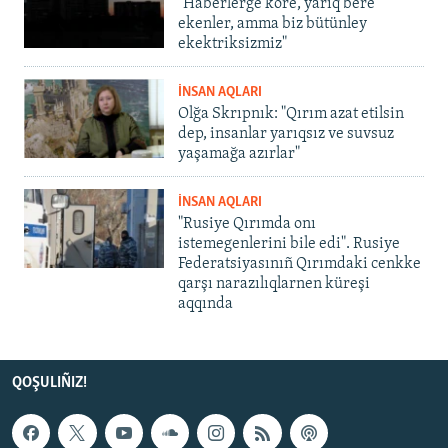
"Haberlerge köre, yarıq bere
ekenler, amma biz bütünley
ekektriksizmiz"
İNSAN AQLARI
Olğa Skrıpnık: "Qırım azat etilsin
dep, insanlar yarıqsız ve suvsuz
yaşamağa azırlar"
İNSAN AQLARI
"Rusiye Qırımda onı
istemegenlerini bile edi". Rusiye
Federatsiyasınıñ Qırımdaki cenkke
qarşı narazılıqlarnen küreşi
aqqında
QOŞULIÑIZ!