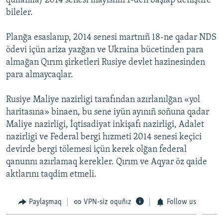
qullanıla) 2014 senesi mayısnıñ 1-den başlap deñiştire
bileler.
Planğa esaslanıp, 2014 senesi martnıñ 18-ne qadar NDS
ödevi içün ariza yazğan ve Ukraina bücetinden para
almağan Qırım şirketleri Rusiye devlet hazinesinden
para almaycaqlar.
Rusiye Maliye nazirligi tarafından azırlanılğan «yol
haritasına» binaen, bu sene iyün ayınıñ soñuna qadar
Maliye nazirligi, İqtisadiyat inkişafı nazirligi, Adalet
nazirligi ve Federal bergi hızmeti 2014 senesi keçici
devirde bergi tölemesi içün kerek olğan federal
qanunnı azırlamaq kerekler. Qırım ve Aqyar öz qaide
aktlarını taqdim etmeli.
Paylaşmaq
VPN-siz oquñız
Follow us