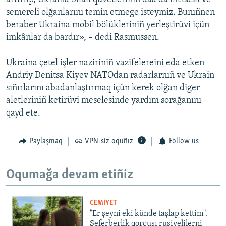
semereli olğanlarını temin etmege isteymiz. Bunıñnen
beraber Ukraina mobil bölükleriniñ yerleştirüvi içün
imkânlar da bardır», – dedi Rasmussen.
Ukraina çetel işler naziriniñ vazifelereini eda etken
Andriy Denitsa Kiyev NATOdan radarlarnıñ ve Ukrain
sıñırlarını abadanlaştırmaq içün kerek olğan diger
aletleriniñ ketirüvi meselesinde yardım sorağanını
qayd ete.
Paylaşmaq
VPN-siz oquñız
Follow us
Oqumağa devam etiñiz
CEMİYET
"Er şeyni eki künde taşlap kettim".
Seferberlik qorqusı rusiyelilerni