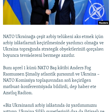
Русский
Українською
QOŞULIÑIZ!
NATO Ukrainağa çeşit arbiy telükeni aks etmek içün
arbiy islâatlarnıñ keçirilmesinde yardımcı olmağa ve
Ukraina toprağında strategik obyektleriniñ qorçalavı
RFE/RS bütün saytları
boyunca tevsiеlereni bermege azırdır.
Bunı aprel 1 künü NATO Baş kâtibi Anders Fog
Rasmussen Şimaliy atlantik şurasınıñ ve Ukraina –
NATO Komissiya toplaşuvından soñ keçirilgen
matbuat-konferentsiyada bildirdi, dep haber ete
Azatlıq Radiosı.
«Biz Ukrainanıñ arbiy islâatında öz yardımımıznı
arttırıp, Ukraina Silâlı quvetleriniñ daa da ihtisaslı ve