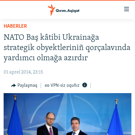
Link
açıqlığı
Esas
HABERLER
mündericege
HABERLER
NATO Baş kâtibi Ukrainağa
qaytmaq
SİYASET
Baş
strategik obyektleriniñ qorçalavında
İQTİSADİYAT
navigatsiyağa
yardımcı olmağa azırdır
qaytmaq
CEMİYET
Qıdıruvğa
01 aprel 2014, 23:15
MEDENİYET
qaytmaq
Paylaşmaq
VPN-siz oquñız
İNSAN AQLARI
VİDEO
SÜRET
BLOGLAR
FİKİR