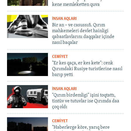
kene memleketten quva
İNSAN AQLARI
Bir an – ve casussıñ. Qırım
mahkemeleri devlet hainligi
qabaatlavlarını daqqalar içinde
nasıl baqalar
CEMİYET
"Er kes qaça, er kes kete": cenk
Qırımdaki Rusiye turistlerine nasıl
barıp yetti
İNSAN AQLARI
"Qırım birdemligi" işini toqtattı,
tintüv ve tutuvlar ise Qırımda daa
çoq oldı
CEMİYET
"Haberlerge köre, yarıq bere