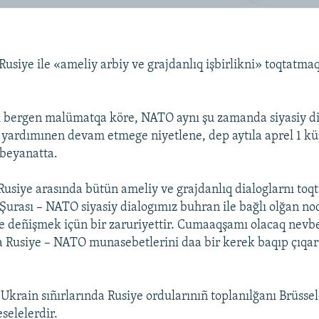
usiye ile «ameliy arbiy ve grajdanlıq işbirlikni» toqtatmaq
ı bergen malümatqa köre, NATO aynı şu zamanda siyasiy di
yardımınen devam etmege niyetlene, dep aytıla aprel 1 k
 beyanatta.
usiye arasında bütün ameliy ve grajdanlıq dialoglarnı toq
 Şurası – NATO siyasiy dialogımız buhran ile bağlı olğan no
le deñişmek içün bir zaruriyettir. Cumaaqşamı olacaq nevb
 Rusiye – NATO munasebetlerini daa bir kerek baqıp çıqar
e Ukrain sıñırlarında Rusiye ordularınıñ toplanılğanı Brüss
selelerdir.