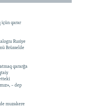
 içün qarar
alognı Rusiye
ünü Brüsselde
tatmaq qararğa
qtaiy
etteki
mız», – dep
elde muzakere