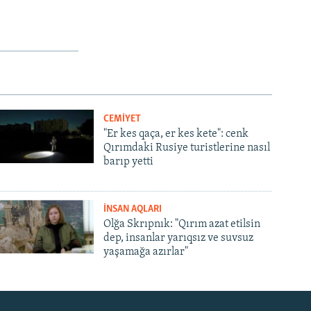
CEMİYET
"Er kes qaça, er kes kete": cenk
Qırımdaki Rusiye turistlerine nasıl
barıp yetti
İNSAN AQLARI
Olğa Skrıpnık: "Qırım azat etilsin
dep, insanlar yarıqsız ve suvsuz
yaşamağa azırlar"