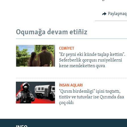
Paylaşmaq
Oqumağa devam etiñiz
CEMİYET
"Er şeyni eki künde taşlap kettim".
Seferberlik qorqusı rusiyelilerni
kene memleketten quva
İNSAN AQLARI
"Qırım birdemligi" işini toqtattı,
tintüv ve tutuvlar ise Qırımda daa
çoq oldı
Русский