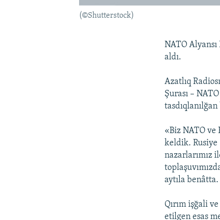
(©Shutterstock)
NATO Alyansı R
aldı.
Azatlıq Radios
Şurası – NATO 
tasdıqlanılğan
«Biz NATO ve R
keldik. Rusiye
nazarlarımız i
toplaşuvımızda
aytıla benâtta.
Qırım işğali v
etilgen esas me