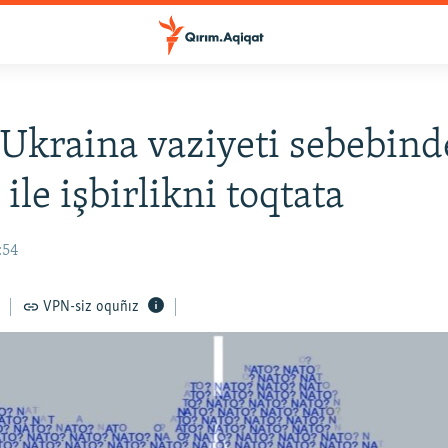
kraina vaziyeti sebebind
ile işbirlikni toqtata
:54
VPN-siz oquñız