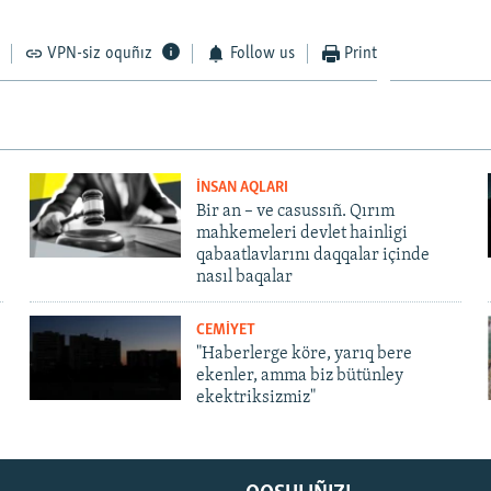
VPN-siz oquñız
Follow us
Print
İNSAN AQLARI
Bir an – ve casussıñ. Qırım
mahkemeleri devlet hainligi
qabaatlavlarını daqqalar içinde
nasıl baqalar
CEMİYET
"Haberlerge köre, yarıq bere
ekenler, amma biz bütünley
ekektriksizmiz"