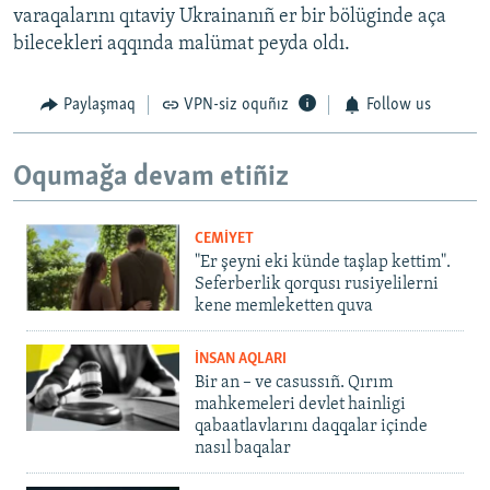
varaqalarını qıtaviy Ukrainanıñ er bir bölüginde aça
bilecekleri aqqında malümat peyda oldı.
Paylaşmaq
VPN-siz oquñız
Follow us
Oqumağa devam etiñiz
CEMİYET
"Er şeyni eki künde taşlap kettim".
Seferberlik qorqusı rusiyelilerni
kene memleketten quva
İNSAN AQLARI
Bir an – ve casussıñ. Qırım
mahkemeleri devlet hainligi
qabaatlavlarını daqqalar içinde
nasıl baqalar