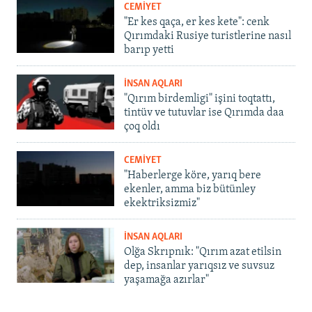
CEMİYET
"Er kes qaça, er kes kete": cenk
Qırımdaki Rusiye turistlerine nasıl
barıp yetti
İNSAN AQLARI
"Qırım birdemligi" işini toqtattı,
tintüv ve tutuvlar ise Qırımda daa
çoq oldı
CEMİYET
"Haberlerge köre, yarıq bere
ekenler, amma biz bütünley
ekektriksizmiz"
İNSAN AQLARI
Olğa Skrıpnık: "Qırım azat etilsin
dep, insanlar yarıqsız ve suvsuz
yaşamağa azırlar"