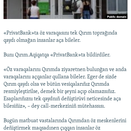
Русский
Українською
«PrivatBank»ta öz varaqasını tek Qırım toprağında
QOŞULIÑIZ!
qaydı olmağan insanlar aça bileler.
Bunı Qırım.Aqiqatqa «PrivatBank»ta bildirdiler.
RFE/RS bütün saytları
«Öz varaqalarını Qırımda ziyaretnen bulunğan ve anda
varaqalarını açqanlar qullana bileler. Eger de sizde
Qırım qaydı olsa ve bütün vesiqalarıñız Qırımda
resmiyleştirilse, demek bir şeyni açıp olamazsıñız.
Esaplarıñıznı tek qaydnıñ deñiştirüvi neticesinde aça
bilesiñiz», – dey call-merkeziniñ mütehassısı.
Bugün matbuat vastalarında Qırımdan öz meskenlerini
deñiştirmek maqsadınen çıqqan insanlar öz