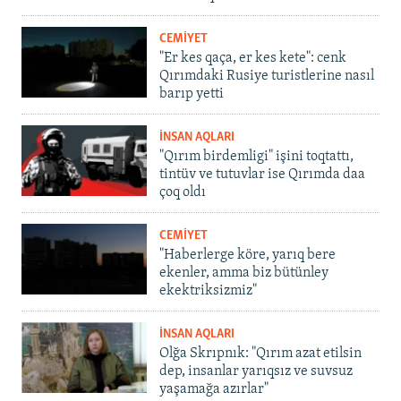
CEMİYET
"Er kes qaça, er kes kete": cenk
Qırımdaki Rusiye turistlerine nasıl
barıp yetti
İNSAN AQLARI
"Qırım birdemligi" işini toqtattı,
tintüv ve tutuvlar ise Qırımda daa
çoq oldı
CEMİYET
"Haberlerge köre, yarıq bere
ekenler, amma biz bütünley
ekektriksizmiz"
İNSAN AQLARI
Olğa Skrıpnık: "Qırım azat etilsin
dep, insanlar yarıqsız ve suvsuz
yaşamağa azırlar"