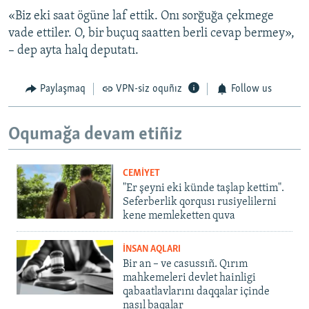
«Biz eki saat ögüne laf ettik. Onı sorğuğa çekmege
vade ettiler. O, bir buçuq saatten berli cevap bermey»,
– dep ayta halq deputatı.
Paylaşmaq
VPN-siz oquñız
Follow us
Oqumağa devam etiñiz
CEMİYET
"Er şeyni eki künde taşlap kettim".
Seferberlik qorqusı rusiyelilerni
kene memleketten quva
İNSAN AQLARI
Bir an – ve casussıñ. Qırım
mahkemeleri devlet hainligi
qabaatlavlarını daqqalar içinde
nasıl baqalar