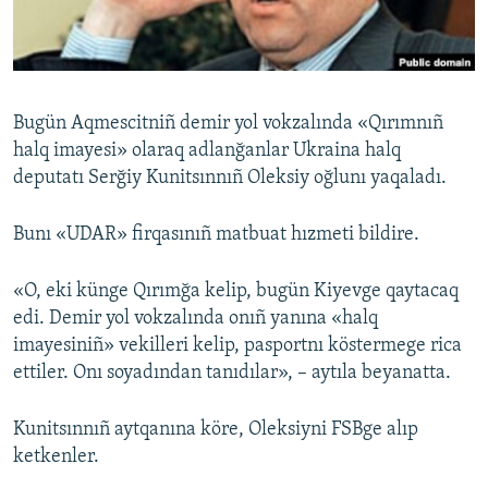
Русский
Українською
Bugün Aqmescitniñ demir yol vokzalında «Qırımnıñ
QOŞULIÑIZ!
halq imayesi» olaraq adlanğanlar Ukraina halq
deputatı Serğiy Kunitsınnıñ Oleksiy oğlunı yaqaladı.
Bunı «UDAR» firqasınıñ matbuat hızmeti bildire.
RFE/RS bütün saytları
«O, eki künge Qırımğa kelip, bugün Kiyevge qaytacaq
edi. Demir yol vokzalında onıñ yanına «halq
imayesiniñ» vekilleri kelip, pasportnı köstermege rica
ettiler. Onı soyadından tanıdılar», – aytıla beyanatta.
Kunitsınnıñ aytqanına köre, Oleksiyni FSBge alıp
ketkenler.