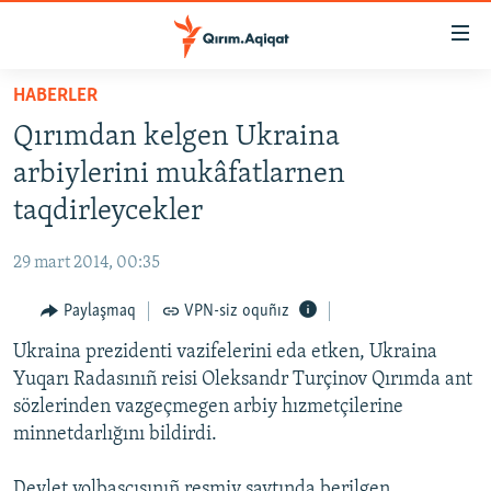
Link
açıqlığı
Esas
HABERLER
mündericege
HABERLER
Qırımdan kelgen Ukraina
qaytmaq
SİYASET
Baş
arbiylerini mukâfatlarnen
İQTİSADİYAT
navigatsiyağa
taqdirleycekler
qaytmaq
CEMİYET
Qıdıruvğa
29 mart 2014, 00:35
MEDENİYET
qaytmaq
Paylaşmaq
VPN-siz oquñız
İNSAN AQLARI
Ukraina prezidenti vazifelerini eda etken, Ukraina
VİDEO
Yuqarı Radasınıñ reisi Oleksandr Turçinov Qırımda ant
SÜRET
sözlerinden vazgeçmegen arbiy hızmetçilerine
BLOGLAR
minnetdarlığını bildirdi.
FİKİR
Devlet yolbaşçısınıñ resmiy saytında berilgen