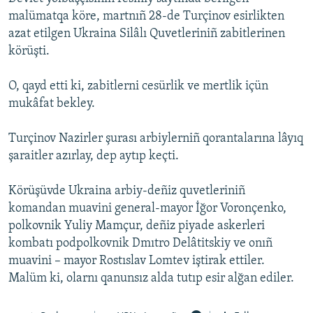
malümatqa köre, martnıñ 28-de Turçinov esirlikten
Русский
azat etilgen Ukraina Silâlı Quvetleriniñ zabitlerinen
Українською
körüşti.
O, qayd etti ki, zabitlerni cesürlik ve mertlik içün
QOŞULIÑIZ!
mukâfat bekley.
Turçinov Nazirler şurası arbiylerniñ qorantalarına lâyıq
RFE/RS bütün saytları
şaraitler azırlay, dep aytıp keçti.
Körüşüvde Ukraina arbiy-deñiz quvetleriniñ
komandan muavini general-mayor İğor Voronçenko,
polkovnik Yuliy Mamçur, deñiz piyade askerleri
kombatı podpolkovnik Dmıtro Delâtitskiy ve onıñ
muavini – mayor Rostıslav Lomtev iştirak ettiler.
Malüm ki, olarnı qanunsız alda tutıp esir alğan ediler.