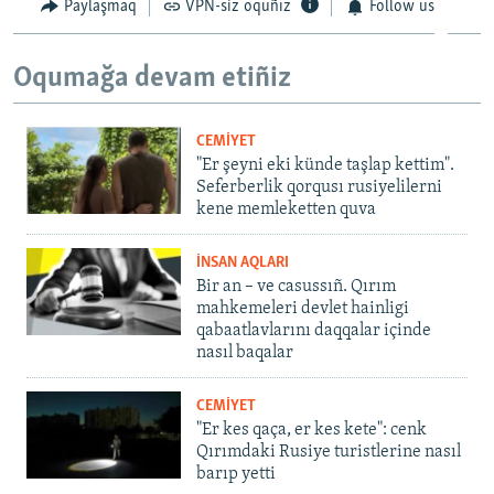
Paylaşmaq
VPN-siz oquñız
Follow us
Oqumağa devam etiñiz
CEMİYET
"Er şeyni eki künde taşlap kettim".
Seferberlik qorqusı rusiyelilerni
kene memleketten quva
İNSAN AQLARI
Bir an – ve casussıñ. Qırım
mahkemeleri devlet hainligi
qabaatlavlarını daqqalar içinde
nasıl baqalar
CEMİYET
"Er kes qaça, er kes kete": cenk
Qırımdaki Rusiye turistlerine nasıl
barıp yetti