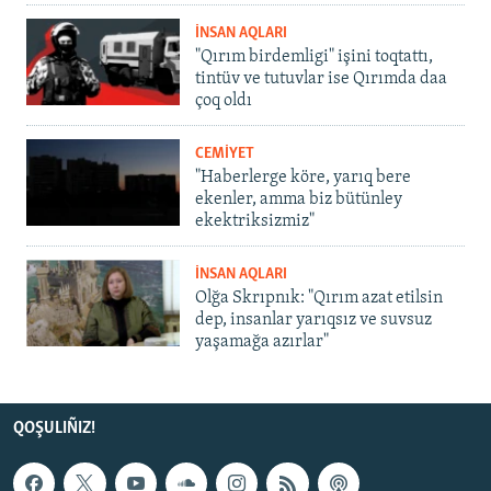
İNSAN AQLARI
"Qırım birdemligi" işini toqtattı,
tintüv ve tutuvlar ise Qırımda daa
çoq oldı
CEMİYET
"Haberlerge köre, yarıq bere
ekenler, amma biz bütünley
ekektriksizmiz"
İNSAN AQLARI
Olğa Skrıpnık: "Qırım azat etilsin
dep, insanlar yarıqsız ve suvsuz
yaşamağa azırlar"
QOŞULIÑIZ!