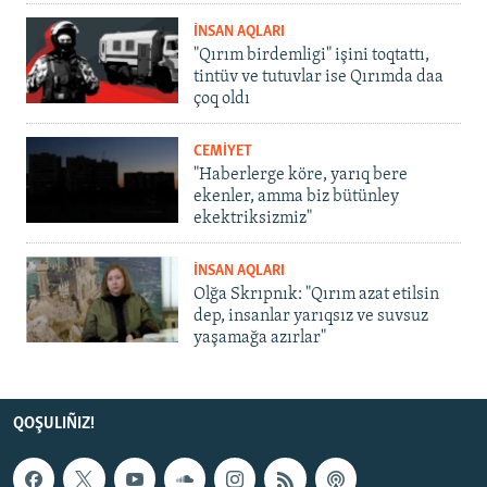
İNSAN AQLARI
"Qırım birdemligi" işini toqtattı,
tintüv ve tutuvlar ise Qırımda daa
çoq oldı
CEMİYET
"Haberlerge köre, yarıq bere
ekenler, amma biz bütünley
ekektriksizmiz"
İNSAN AQLARI
Olğa Skrıpnık: "Qırım azat etilsin
dep, insanlar yarıqsız ve suvsuz
yaşamağa azırlar"
QOŞULIÑIZ!