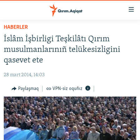
Link
açıqlığı
Esas
HABERLER
mündericege
HABERLER
İslâm İşbirligi Teşkilâtı Qırım
qaytmaq
SİYASET
Baş
musulmanlarınıñ telükesizligini
İQTİSADİYAT
navigatsiyağa
qasevet ete
qaytmaq
CEMİYET
Qıdıruvğa
28 mart 2014, 14:03
MEDENİYET
qaytmaq
Paylaşmaq
VPN-siz oquñız
İNSAN AQLARI
VİDEO
SÜRET
BLOGLAR
FİKİR