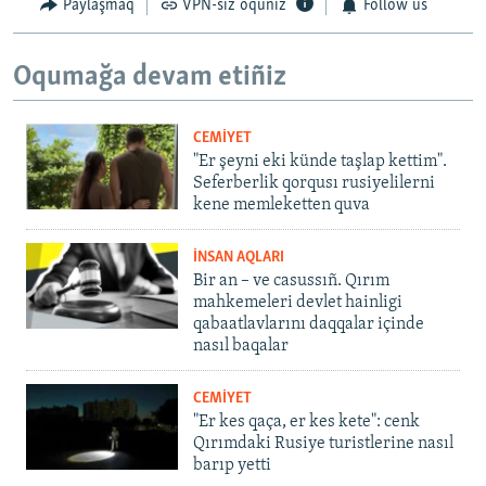
Paylaşmaq
VPN-siz oquñız
Follow us
Oqumağa devam etiñiz
CEMİYET
"Er şeyni eki künde taşlap kettim".
Seferberlik qorqusı rusiyelilerni
kene memleketten quva
İNSAN AQLARI
Bir an – ve casussıñ. Qırım
mahkemeleri devlet hainligi
qabaatlavlarını daqqalar içinde
nasıl baqalar
CEMİYET
"Er kes qaça, er kes kete": cenk
Qırımdaki Rusiye turistlerine nasıl
barıp yetti