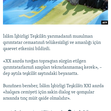
Русский
Українською
QOŞULIÑIZ!
İslâm İşbirligi Teşkilâtı yarımadanıñ musulman
qırımtatar cemaatınıñ telükesizligi ve amanlığı içün
qasevet etkenini bildirdi.
RFE/RS bütün saytları
«XX asırda tuvğan topraqtan sürgün etilgen
qırımtatarlarnıñ azapları tekrarlanmamaq kerek», –
dep aytıla teşkilât saytındaki beyanatta.
Bunıñnen beraber, İslâm İşbirligi Teşkilâtı XXI asırda
«halqara cemiyeti içün sakin dialog ve qomşular
arasında tınç müit qaide olmalıdır».