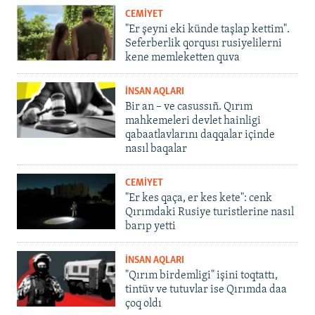
CEMİYET
"Er şeyni eki künde taşlap kettim".
Seferberlik qorqusı rusiyelilerni
kene memleketten quva
İNSAN AQLARI
Bir an – ve casussıñ. Qırım
mahkemeleri devlet hainligi
qabaatlavlarını daqqalar içinde
nasıl baqalar
CEMİYET
"Er kes qaça, er kes kete": cenk
Qırımdaki Rusiye turistlerine nasıl
barıp yetti
İNSAN AQLARI
"Qırım birdemligi" işini toqtattı,
tintüv ve tutuvlar ise Qırımda daa
çoq oldı