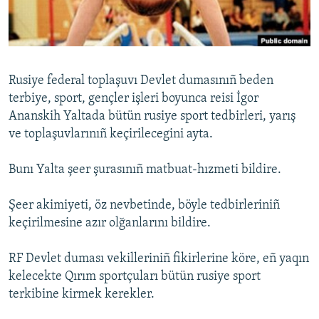
Русский
Українською
Rusiye fedеrаl toplaşuvı Devlet dumasınıñ beden
QOŞULIÑIZ!
terbiye, sport, gençler işleri boyunca reisi İgor
Ananskih Yaltada bütün rusiye sport tedbirleri, yarış
ve toplaşuvlarınıñ keçirilecegini ayta.
RFE/RS bütün saytları
Bunı Yalta şeer şurasınıñ matbuat-hızmeti bildire.
Şeer akimiyeti, öz nevbetinde, böyle tedbirleriniñ
keçirilmesine azır olğanlarını bildire.
RF Devlet duması vekilleriniñ fikirlerine köre, eñ yaqın
kelecekte Qırım sportçuları bütün rusiye sport
terkibine kirmek kerekler.