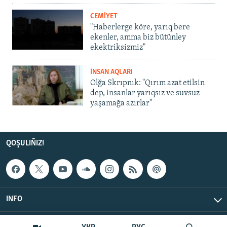
CEMİYET
"Haberlerge köre, yarıq bere
ekenler, amma biz bütünley
ekektriksizmiz"
İNSAN AQLARI
Olğa Skrıpnık: "Qırım azat etilsin
dep, insanlar yarıqsız ve suvsuz
yaşamağa azırlar"
QOŞULIÑIZ!
INFO
© Qırım.Aqiqat, 2026 | All Rights Reserved.