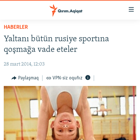
Link
açıqlığı
Esas
HABERLER
mündericege
HABERLER
Yaltanı bütün rusiye sportına
qaytmaq
SİYASET
Baş
qoşmağa vade eteler
İQTİSADİYAT
navigatsiyağa
qaytmaq
28 mart 2014, 12:03
CEMİYET
Qıdıruvğa
MEDENİYET
Paylaşmaq
VPN-siz oquñız
qaytmaq
İNSAN AQLARI
VİDEO
SÜRET
BLOGLAR
FİKİR