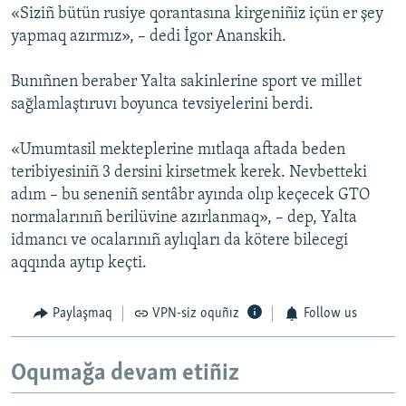
«Siziñ bütün rusiye qorantasına kirgeniñiz içün er şey
yapmaq azırmız», – dedi İgor Ananskih.
Bunıñnen beraber Yalta sakinlerine sport ve millet
sağlamlaştıruvı boyunca tevsiyelerini berdi.
«Umumtasil mekteplerine mıtlaqa aftada beden
teribiyesiniñ 3 dersini kirsetmek kerek. Nevbetteki
adım – bu seneniñ sentâbr ayında olıp keçecek GTO
normalarınıñ berilüvine azırlanmaq», – dep, Yalta
idmancı ve ocalarınıñ aylıqları da kötere bilecegi
aqqında aytıp keçti.
Paylaşmaq
VPN-siz oquñız
Follow us
Oqumağa devam etiñiz