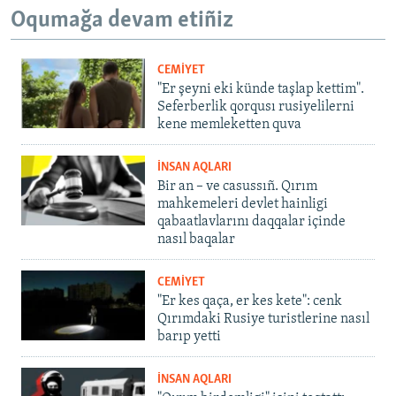
Oqumağa devam etiñiz
CEMİYET
"Er şeyni eki künde taşlap kettim".
Seferberlik qorqusı rusiyelilerni
kene memleketten quva
İNSAN AQLARI
Bir an – ve casussıñ. Qırım
mahkemeleri devlet hainligi
qabaatlavlarını daqqalar içinde
nasıl baqalar
CEMİYET
"Er kes qaça, er kes kete": cenk
Qırımdaki Rusiye turistlerine nasıl
barıp yetti
İNSAN AQLARI