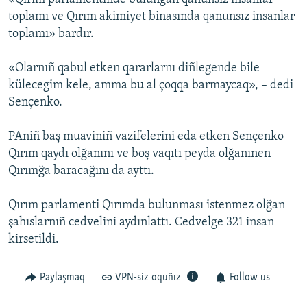
toplamı ve Qırım akimiyet binasında qanunsız insanlar
toplamı» bardır.
«Olarnıñ qabul etken qararlarnı diñlegende bile
külecegim kele, amma bu al çoqqa barmaycaq», – dedi
Sençenko.
PAniñ baş muaviniñ vazifelerini eda etken Sençenko
Qırım qaydı olğanını ve boş vaqıtı peyda olğanınen
Qırımğa baracağını da ayttı.
Qırım parlamenti Qırımda bulunması istenmez olğan
şahıslarnıñ cedvelini aydınlattı. Cedvelge 321 insan
kirsetildi.
Paylaşmaq
VPN-siz oquñız
Follow us