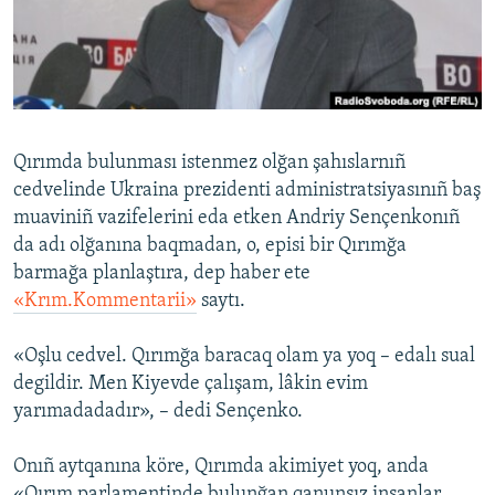
Русский
Українською
QOŞULIÑIZ!
Qırımda bulunması istenmez olğan şahıslarnıñ
cedvelinde Ukraina prezidenti administratsiyasınıñ baş
muaviniñ vazifelerini eda etken Andriy Sençenkonıñ
RFE/RS bütün saytları
da adı olğanına baqmadan, o, episi bir Qırımğa
barmağa planlaştıra, dep haber ete
«Krım.Kommentarii»
saytı.
«Oşlu cedvel. Qırımğa baracaq olam ya yoq – edalı sual
degildir. Men Kiyevde çalışam, lâkin evim
yarımadadadır», – dedi Sençenko.
Onıñ aytqanına köre, Qırımda akimiyet yoq, anda
«Qırım parlamentinde bulunğan qanunsız insanlar