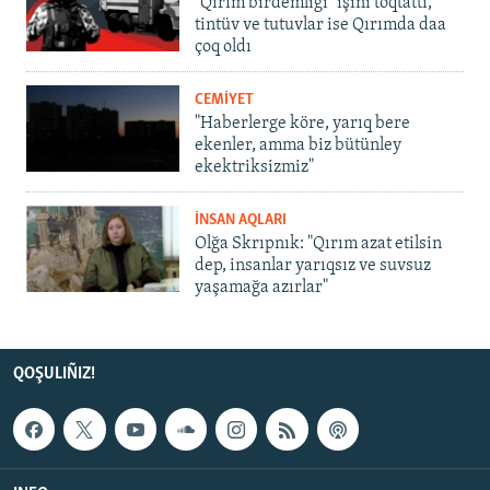
"Qırım birdemligi" işini toqtattı,
tintüv ve tutuvlar ise Qırımda daa
çoq oldı
CEMİYET
"Haberlerge köre, yarıq bere
ekenler, amma biz bütünley
ekektriksizmiz"
İNSAN AQLARI
Olğa Skrıpnık: "Qırım azat etilsin
dep, insanlar yarıqsız ve suvsuz
yaşamağa azırlar"
QOŞULIÑIZ!