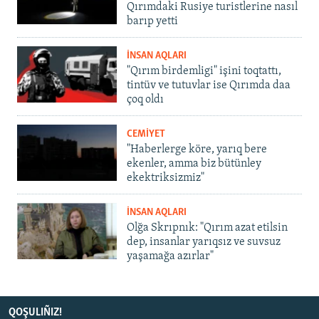
Qırımdaki Rusiye turistlerine nasıl
barıp yetti
İNSAN AQLARI
"Qırım birdemligi" işini toqtattı,
tintüv ve tutuvlar ise Qırımda daa
çoq oldı
CEMİYET
"Haberlerge köre, yarıq bere
ekenler, amma biz bütünley
ekektriksizmiz"
İNSAN AQLARI
Olğa Skrıpnık: "Qırım azat etilsin
dep, insanlar yarıqsız ve suvsuz
yaşamağa azırlar"
QOŞULIÑIZ!