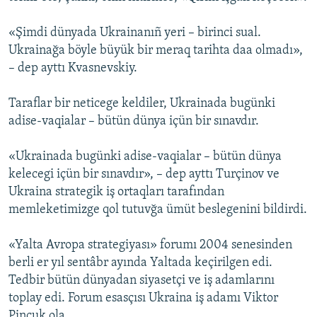
«Şimdi dünyada Ukrainanıñ yeri – birinci sual.
Ukrainağa böyle büyük bir meraq tarihta daa olmadı»,
– dep ayttı Kvasnevskiy.
Taraflar bir neticege keldiler, Ukrainada bugünki
adise-vaqialar – bütün dünya içün bir sınavdır.
«Ukrainada bugünki adise-vaqialar – bütün dünya
kelecegi içün bir sınavdır», – dep ayttı Turçinov ve
Ukraina strategik iş ortaqları tarafından
memleketimizge qol tutuvğa ümüt beslegenini bildirdi.
«Yalta Avropa strategiyası» forumı 2004 senesinden
berli er yıl sentâbr ayında Yaltada keçirilgen edi.
Tedbir bütün dünyadan siyasetçi ve iş adamlarını
toplay edi. Forum esasçısı Ukraina iş adamı Viktor
Pinçuk ola.