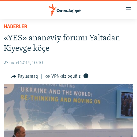
Link
açıqlığı
Esas
HABERLER
mündericege
HABERLER
«YES» ananeviy forumı Yaltadan
qaytmaq
SİYASET
Baş
Kiyevge köçe
İQTİSADİYAT
navigatsiyağa
qaytmaq
27 mart 2014, 10:10
CEMİYET
Qıdıruvğa
MEDENİYET
Paylaşmaq
VPN-siz oquñız
qaytmaq
İNSAN AQLARI
VİDEO
SÜRET
BLOGLAR
FİKİR