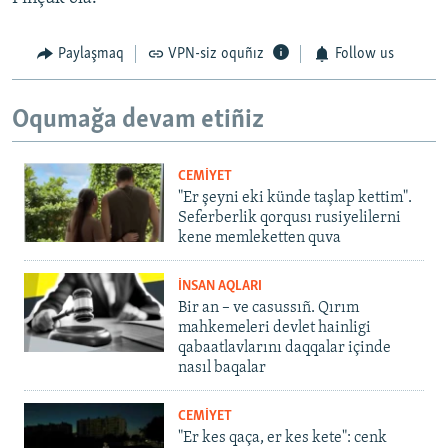
Paylaşmaq
VPN-siz oquñız
Follow us
Oqumağa devam etiñiz
CEMİYET
"Er şeyni eki künde taşlap kettim".
Seferberlik qorqusı rusiyelilerni
kene memleketten quva
İNSAN AQLARI
Bir an – ve casussıñ. Qırım
mahkemeleri devlet hainligi
qabaatlavlarını daqqalar içinde
nasıl baqalar
CEMİYET
"Er kes qaça, er kes kete": cenk