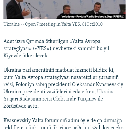
Русский
Українською
Ukraine -- Open 7 meeting in Yalta YES, 01Oct2010
QOŞULIÑIZ!
Adet üzre Qırımda ötkerilgen «Yalta Avropa
strategiyası» («YES») nevbetteki sammiti bu yıl
Kiyevde ötkerilecek.
RFE/RS bütün saytları
Ukraina parlamentiniñ matbuat hızmeti bildire ki,
bunı Yalta Avropa strategiyası nezaretçiler şurasınıñ
reisi, Poloniya sabıq prezidenti Oleksandr Kvasnevskiy
Ukraina prezidenti vazifelerini eda etken, Ukraina
Yuqarı Radasınıñ reisi Oleksandr Turçinov ile
körüşüvde ayttı.
Kvasnevskiy Yalta forumınıñ adını öyle de qaldırmağa
teklif ete, çünki, onıñ fikirince, «Qırım işğali keçecek».