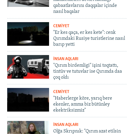
qabaatlavlarını daqqalar içinde
nasıl baqalar
CEMİYET
"Er kes qaça, er kes kete": cenk
Qırımdaki Rusiye turistlerine nasıl
barıp yetti
İNSAN AQLARI
"Qırım birdemligi" işini toqtattı,
tintüv ve tutuvlar ise Qırımda daa
çoq oldı
CEMİYET
"Haberlerge köre, yarıq bere
ekenler, amma biz bütünley
ekektriksizmiz"
İNSAN AQLARI
Olğa Skrıpnık: "Qırım azat etilsin