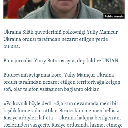
Русский
Українською
Ukraina Silâlı quvetleriniñ polkovnigi Yuliy Mamçur
QOŞULIÑIZ!
Ukraina ordusı tarafından nezaret etilgen yerde
buluna.
Bunı jurnalist Yuriy Butusov ayta, dep bildire UNİAN.
RFE/RS bütün saytları
Butusovnıñ aytqanına köre, Yuliy Mamçur Ukraina
ordusı tarafından nezaret etilgen territoriyağa kelgen
soñ, olar telefon vastasınen bağlanıp oldılar.
«Polkovnik böyle dedi: «3,5 kün devamında meni bir
kişilik kamerada tuttılar. Birinci kün mennen bellisiz
Rusiye arbiyleri laf etti – Ukraina halqına berilgen ant
sözlerinden vazgeçip, Rusiye ordusında hızmet etmege