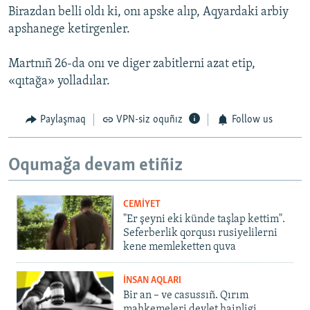
Birazdan belli oldı ki, onı apske alıp, Aqyardaki arbiy
apshanege ketirgenler.
Martnıñ 26-da onı ve diger zabitlerni azat etip,
«qıtağa» yolladılar.
Paylaşmaq
VPN-siz oquñız
Follow us
Oqumağa devam etiñiz
CEMİYET
"Er şeyni eki künde taşlap kettim".
Seferberlik qorqusı rusiyelilerni
kene memleketten quva
İNSAN AQLARI
Bir an – ve casussıñ. Qırım
mahkemeleri devlet hainligi