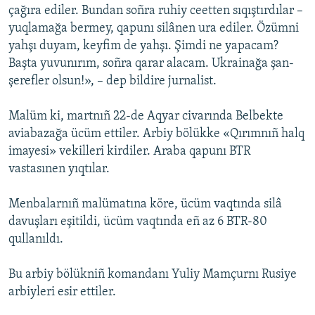
çağıra ediler. Bundan soñra ruhiy ceetten sıqıştırdılar –
yuqlamağa bermey, qapunı silânen ura ediler. Özümni
yahşı duyam, keyfim de yahşı. Şimdi ne yapacam?
Başta yuvunırım, soñra qarar alacam. Ukrainağa şan-
şerefler olsun!», – dep bildire jurnalist.
Malüm ki, martnıñ 22-de Aqyar civarında Belbekte
aviabazağa ücüm ettiler. Arbiy bölükke «Qırımnıñ halq
imayesi» vekilleri kirdiler. Araba qapunı BTR
vastasınen yıqtılar.
Menbalarnıñ malümatına köre, ücüm vaqtında silâ
davuşları eşitildi, ücüm vaqtında eñ az 6 BTR-80
qullanıldı.
Bu arbiy bölükniñ komandanı Yuliy Mamçurnı Rusiye
arbiyleri esir ettiler.