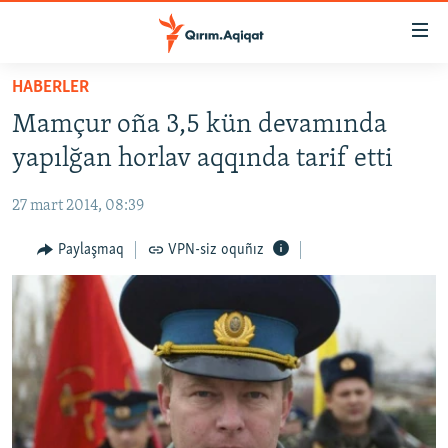
Link
açıqlığı
Esas
HABERLER
mündericege
HABERLER
Mamçur oña 3,5 kün devamında
qaytmaq
SİYASET
Baş
yapılğan horlav aqqında tarif etti
İQTİSADİYAT
navigatsiyağa
qaytmaq
27 mart 2014, 08:39
CEMİYET
Qıdıruvğa
MEDENİYET
Paylaşmaq
VPN-siz oquñız
qaytmaq
İNSAN AQLARI
VİDEO
SÜRET
BLOGLAR
FİKİR