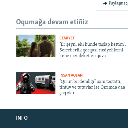
Paylaşmaq
Oqumağa devam etiñiz
CEMİYET
"Er şeyni eki künde taşlap kettim".
Seferberlik qorqusı rusiyelilerni
kene memleketten quva
İNSAN AQLARI
"Qırım birdemligi" işini toqtattı,
tintüv ve tutuvlar ise Qırımda daa
çoq oldı
Русский
Українською
INFO