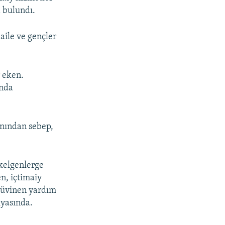
 bulundı.
aile ve gençler
 eken.
ında
anından sebep,
 kelgenlerge
en, içtimaiy
ilüvinen yardım
iyasında.