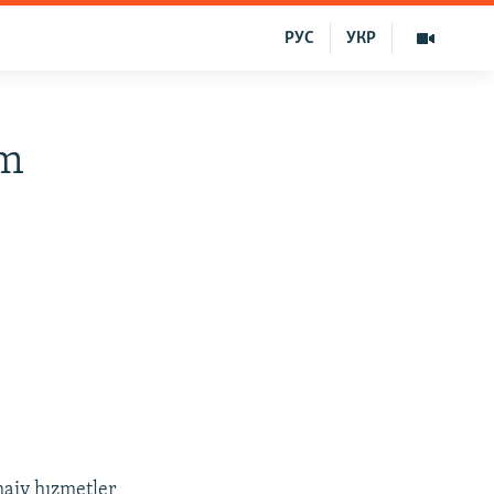
РУС
УКР
ım
maiy hızmetler