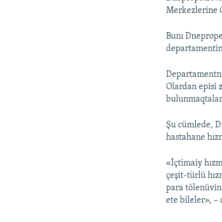
Merkezlerine Q
Bunı Dnepropet
departamentind
Departamentni
Olardan episi z
bulunmaqtalar
Şu cümlede, Dn
hastahane hızm
«İçtimaiy hızm
çeşit-türlü hız
para tölenüvin
ete bileler», 