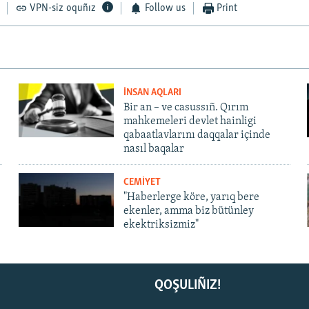
VPN-siz oquñız
Follow us
Print
İNSAN AQLARI
Bir an – ve casussıñ. Qırım
mahkemeleri devlet hainligi
qabaatlavlarını daqqalar içinde
nasıl baqalar
CEMİYET
"Haberlerge köre, yarıq bere
ekenler, amma biz bütünley
ekektriksizmiz"
QOŞULIÑIZ!