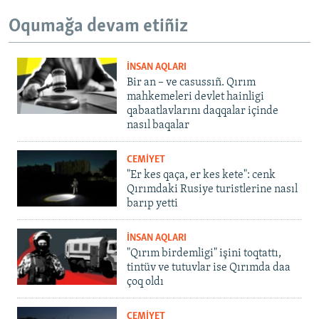
Oqumağa devam etiñiz
İNSAN AQLARI
Bir an – ve casussıñ. Qırım
mahkemeleri devlet hainligi
qabaatlavlarını daqqalar içinde
nasıl baqalar
CEMİYET
"Er kes qaça, er kes kete": cenk
Qırımdaki Rusiye turistlerine nasıl
barıp yetti
İNSAN AQLARI
"Qırım birdemligi" işini toqtattı,
tintüv ve tutuvlar ise Qırımda daa
çoq oldı
CEMİYET