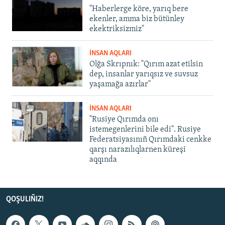
"Haberlerge köre, yarıq bere
ekenler, amma biz bütünley
ekektriksizmiz"
İNSAN AQLARI
Olğa Skrıpnık: "Qırım azat etilsin
dep, insanlar yarıqsız ve suvsuz
yaşamağa azırlar"
İNSAN AQLARI
"Rusiye Qırımda onı
istemegenlerini bile edi". Rusiye
Federatsiyasınıñ Qırımdaki cenkke
qarşı narazılıqlarnen küreşi
aqqında
QOŞULIÑIZ!