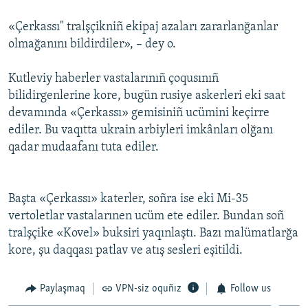
Русский
«Çerkassı" tralşçikniñ ekipaj azaları zararlanğanlar
olmağanını bildirdiler», – dey o.
Українською
Kutleviy haberler vastalarınıñ çoqusınıñ
QOŞULIÑIZ!
bilidirgenlerine kore, bugün rusiye askerleri eki saat
devamında «Çerkassı» gemisiniñ ucümini keçirre
ediler. Bu vaqıtta ukrain arbiyleri imkânları olğanı
qadar mudaafanı tuta ediler.
RFE/RS bütün saytları
Başta «Çerkassı» katerler, soñra ise eki Mi-35
vertoletlar vastalarınen ucüm ete ediler. Bundan soñ
tralşçike «Kovel» buksiri yaqınlaştı. Bazı malümatlarğa
kore, şu daqqası patlav ve atış sesleri eşitildi.
Paylaşmaq
VPN-siz oquñız
Follow us