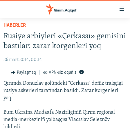
Link
açıqlığı
Esas
HABERLER
mündericege
HABERLER
Rusiye arbiyleri «Çerkassı» gemisini
qaytmaq
SİYASET
Baş
bastılar: zarar korgenleri yoq
İQTİSADİYAT
navigatsiyağa
qaytmaq
26 mart 2014, 00:14
CEMİYET
Qıdıruvğa
MEDENİYET
Paylaşmaq
VPN-siz oquñız
qaytmaq
İNSAN AQLARI
Qırımda Donuzlav golündeki "Çerkassı" deñiz tralşçigi
rusiye askerleri tarafından basıldı. Zarar korgenleri
VİDEO
yoq.
SÜRET
Bunı Ukraina Mudaafa Nazirliginiñ Qırım regional
BLOGLAR
media-merkeziniñ yolbaşçısı Vladıslav Seleznöv
FİKİR
bildirdi.