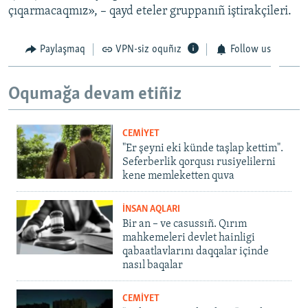
çıqarmacaqmız», – qayd eteler gruppanıñ iştirakçileri.
Paylaşmaq
VPN-siz oquñız
Follow us
Oqumağa devam etiñiz
CEMİYET
"Er şeyni eki künde taşlap kettim".
Seferberlik qorqusı rusiyelilerni
kene memleketten quva
İNSAN AQLARI
Bir an – ve casussıñ. Qırım
mahkemeleri devlet hainligi
qabaatlavlarını daqqalar içinde
nasıl baqalar
CEMİYET