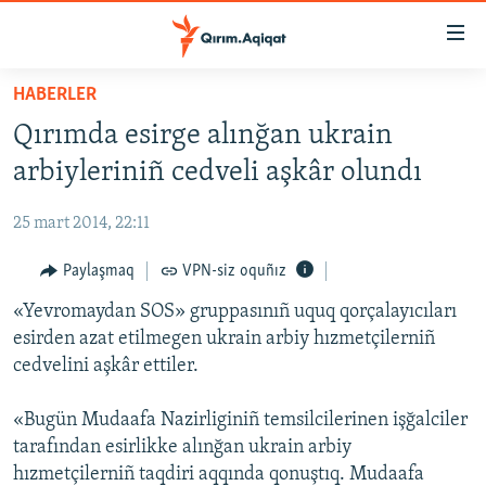
Link
açıqlığı
Esas
HABERLER
mündericege
HABERLER
Qırımda esirge alınğan ukrain
qaytmaq
SİYASET
Baş
arbiyleriniñ cedveli aşkâr olundı
İQTİSADİYAT
navigatsiyağa
qaytmaq
25 mart 2014, 22:11
CEMİYET
Qıdıruvğa
MEDENİYET
Paylaşmaq
VPN-siz oquñız
qaytmaq
İNSAN AQLARI
«Yevromaydan SOS» gruppasınıñ uquq qorçalayıcıları
esirden azat etilmegen ukrain arbiy hızmetçilerniñ
VİDEO
cedvelini aşkâr ettiler.
SÜRET
«Bugün Mudaafa Nazirliginiñ temsilcilerinen işğalciler
BLOGLAR
tarafından esirlikke alınğan ukrain arbiy
FİKİR
hızmetçilerniñ taqdiri aqqında qonuştıq. Mudaafa