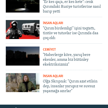
"Er kes qaça, er kes kete": cenk
Qırımdaki Rusiye turistlerine nasıl
barıp yetti
İNSAN AQLARI
"Qırım birdemligi" işini toqtattı,
tintüv ve tutuvlar ise Qırımda daa
çoq oldı
CEMİYET
"Haberlerge köre, yarıq bere
ekenler, amma biz bütünley
ekektriksizmiz"
İNSAN AQLARI
Olğa Skrıpnık: "Qırım azat etilsin
dep, insanlar yarıqsız ve suvsuz
yaşamağa azırlar"