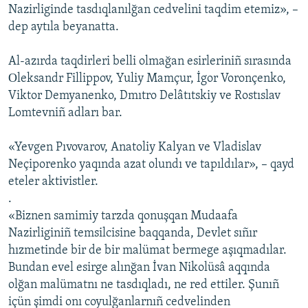
Nazirliginde tasdıqlanılğan cedvelini taqdim etemiz», –
Русский
dep aytıla beyanatta.
Українською
Al-azırda taqdirleri belli olmağan esirleriniñ sırasında
Оleksandr Fillippov, Yuliy Mamçur, İgor Voronçenko,
QOŞULIÑIZ!
Viktor Demyanenko, Dmıtro Delâtıtskiy ve Rostıslav
Lomtevniñ adları bar.
«Yevgen Pıvovarov, Anatoliy Kalyan ve Vladislav
RFE/RS bütün saytları
Neçiporenko yaqında azat olundı ve tapıldılar», – qayd
eteler aktivistler.
.
«Biznen samimiy tarzda qonuşqan Mudaafa
Nazirliginiñ temsilcisine baqqanda, Devlet sıñır
hızmetinde bir de bir malümat bermege aşıqmadılar.
Bundan evel esirge alınğan İvan Nikolüsâ aqqında
olğan malümatnı ne tasdıqladı, ne red ettiler. Şunıñ
içün şimdi onı coyulğanlarnıñ cedvelinden