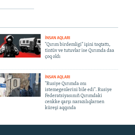
İNSAN AQLARI
"Qırım birdemligi" işini toqtattı,
tintüv ve tutuvlar ise Qırımda daa
çoq oldı
İNSAN AQLARI
"Rusiye Qırımda onı
istemegenlerini bile edi". Rusiye
Federatsiyasınıñ Qırımdaki
cenkke qarşı narazılıqlarnen
küreşi aqqında