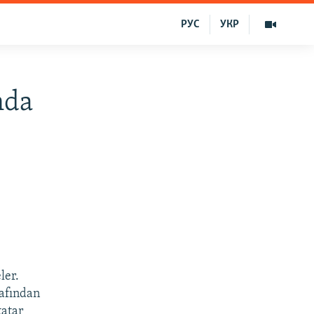
РУС
УКР
nda
ler.
rafından
tatar