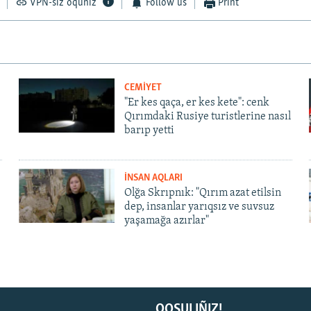
VPN-siz oquñız
Follow us
Print
CEMİYET
"Er kes qaça, er kes kete": cenk
Qırımdaki Rusiye turistlerine nasıl
barıp yetti
İNSAN AQLARI
Olğa Skrıpnık: "Qırım azat etilsin
dep, insanlar yarıqsız ve suvsuz
yaşamağa azırlar"
QOŞULIÑIZ!