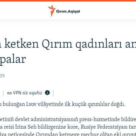
 ketken Qırım qadınları a
apalar
:39
VPN-siz oquñız
ı bulunğan Lvov vilâyetinde ilk kuçük qırımlılar doğdı.
yetiniñ devlet administratsiyasınıñ press-hızmetinde bildire
a reisi İrina Seh bildirgenine kore, Rusiye Federatsiyası ta
iya neticesinde Qırımdan ketmege mecbur olğan eki qırım