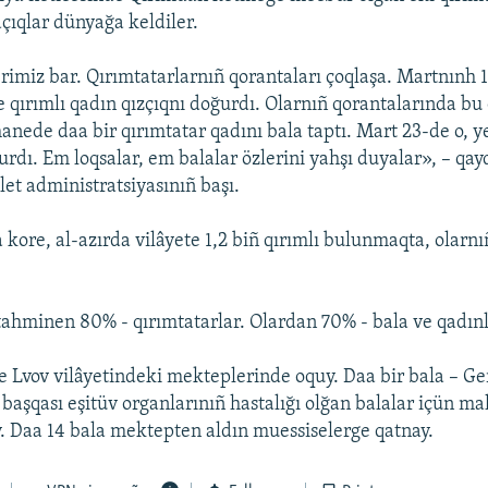
çıqlar dünyağa keldiler.
rimiz bar. Qırımtatarlarnıñ qorantaları çoqlaşa. Martnınh
 qırımlı qadın qızçıqnı doğurdı. Olarnıñ qorantalarında bu 
anede daa bir qırımtatar qadını bala taptı. Mart 23-de o, y
rdı. Em loqsalar, em balalar özlerini yahşı duyalar», – qayd
let administratsiyasınıñ başı.
kore, al-azırda vilâyete 1,2 biñ qırımlı bulunmaqta, olarnıñ
ahminen 80% - qırımtatarlar. Olardan 70% - bala ve qadınl
ve Lvov vilâyetindeki mekteplerinde oquy. Daa bir bala – G
 başqası eşitüv organlarınıñ hastalığı olğan balalar içün ma
 Daa 14 bala mektepten aldın muessiselerge qatnay.