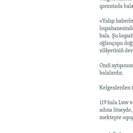
qorantada bala
«Yahşı haberle
loqsahanesinde
bala. Şu loqsah
oğlançıqnı doğu
vilâyetiniñ dev
Onıñ aytqanına 
balalardır.
Kelgenlerden t
119 bala Lvov 
adına litseyde,
mektepte oquy.