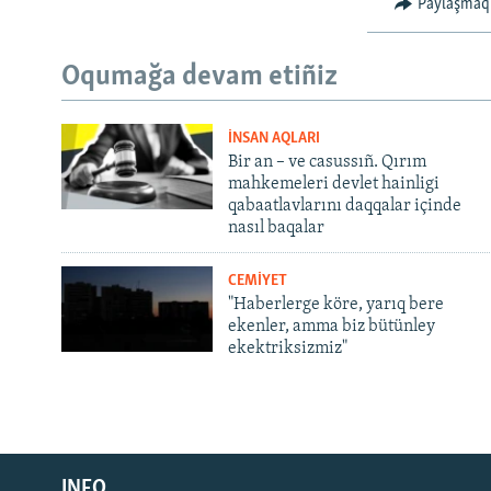
Paylaşmaq
Oqumağa devam etiñiz
İNSAN AQLARI
Bir an – ve casussıñ. Qırım
mahkemeleri devlet hainligi
qabaatlavlarını daqqalar içinde
nasıl baqalar
CEMİYET
"Haberlerge köre, yarıq bere
ekenler, amma biz bütünley
ekektriksizmiz"
Русский
Українською
INFO